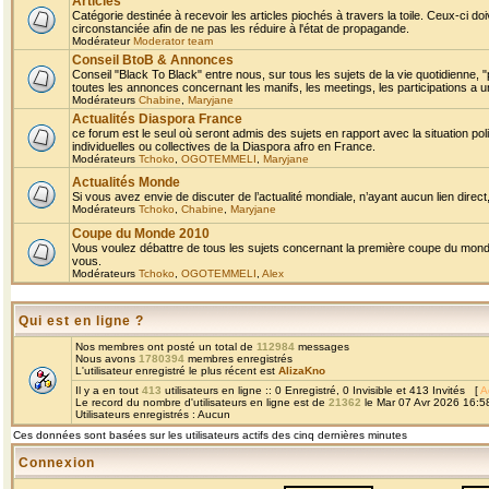
Articles
Catégorie destinée à recevoir les articles piochés à travers la toile. Ceux-ci doi
circonstanciée afin de ne pas les réduire à l'état de propagande.
Modérateur
Moderator team
Conseil BtoB & Annonces
Conseil "Black To Black" entre nous, sur tous les sujets de la vie quotidienne, "
toutes les annonces concernant les manifs, les meetings, les participations a un
Modérateurs
Chabine
,
Maryjane
Actualités Diaspora France
ce forum est le seul où seront admis des sujets en rapport avec la situation pol
individuelles ou collectives de la Diaspora afro en France.
Modérateurs
Tchoko
,
OGOTEMMELI
,
Maryjane
Actualités Monde
Si vous avez envie de discuter de l’actualité mondiale, n’ayant aucun lien direct, 
Modérateurs
Tchoko
,
Chabine
,
Maryjane
Coupe du Monde 2010
Vous voulez débattre de tous les sujets concernant la première coupe du monde 
vous.
Modérateurs
Tchoko
,
OGOTEMMELI
,
Alex
Qui est en ligne ?
Nos membres ont posté un total de
112984
messages
Nous avons
1780394
membres enregistrés
L'utilisateur enregistré le plus récent est
AlizaKno
Il y a en tout
413
utilisateurs en ligne :: 0 Enregistré, 0 Invisible et 413 Invités [
A
Le record du nombre d'utilisateurs en ligne est de
21362
le Mar 07 Avr 2026 16:5
Utilisateurs enregistrés : Aucun
Ces données sont basées sur les utilisateurs actifs des cinq dernières minutes
Connexion