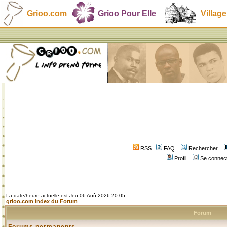
Grioo.com
Grioo Pour Elle
Village
RSS
FAQ
Rechercher
Profil
Se connect
La date/heure actuelle est Jeu 06 Aoû 2026 20:05
grioo.com Index du Forum
Forum