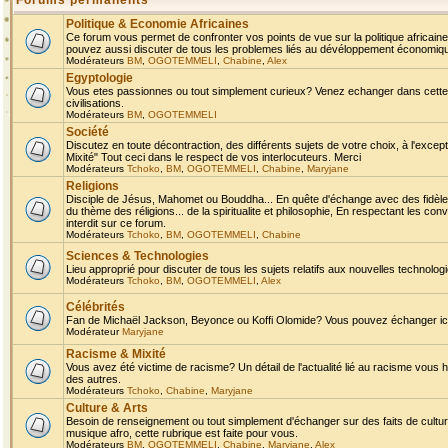
Forums permanents
Politique & Economie Africaines
Ce forum vous permet de confronter vos points de vue sur la politique africaine,
pouvez aussi discuter de tous les problemes liés au dévéloppement économique 
Modérateurs
BM
,
OGOTEMMELI
,
Chabine
,
Alex
Egyptologie
Vous etes passionnes ou tout simplement curieux? Venez echanger dans cette ru
civilisations.
Modérateurs
BM
,
OGOTEMMELI
Société
Discutez en toute décontraction, des différents sujets de votre choix, à l'exce
Mixité" Tout ceci dans le respect de vos interlocuteurs. Merci
Modérateurs
Tchoko
,
BM
,
OGOTEMMELI
,
Chabine
,
Maryjane
Religions
Disciple de Jésus, Mahomet ou Bouddha... En quête d'échange avec des fidèles
du thème des réligions... de la spiritualite et philosophie, En respectant les 
interdit sur ce forum.
Modérateurs
Tchoko
,
BM
,
OGOTEMMELI
,
Chabine
Sciences & Technologies
Lieu approprié pour discuter de tous les sujets relatifs aux nouvelles technolo
Modérateurs
Tchoko
,
BM
,
OGOTEMMELI
,
Alex
Célébrités
Fan de Michaël Jackson, Beyonce ou Koffi Olomide? Vous pouvez échanger ici l
Modérateur
Maryjane
Racisme & Mixité
Vous avez été victime de racisme? Un détail de l'actualité lié au racisme vous 
des autres.
Modérateurs
Tchoko
,
Chabine
,
Maryjane
Culture & Arts
Besoin de renseignement ou tout simplement d'échanger sur des faits de culture,
musique afro, cette rubrique est faite pour vous.
Modérateurs
BM
,
OGOTEMMELI
,
Chabine
,
Maryjane
,
Alex