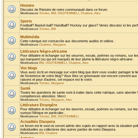
Histoire
Discutez de l'histoire de notre communauté dans ce forum
Modérateurs
Tchoko
,
BM
,
OGOTEMMELI
,
Chabine
,
Alex
Sports
Football? Basket-ball? Handball? Hockey sur glace? Venez discutez ici les perf
Modérateurs
Tchoko
,
BM
Multimédia
Cette rubrique est consacrée aux documents audios et vidéos.
Modérateurs
Chabine
,
Maryjane
Littérature Négro-africaine
Pour débattre et échanger sur les oeuvres, essais, poèmes ou romans, sur les
qui marquent (ou qui ont marqué) de leur plume la littérature négro-africaine .
Modérateurs
BM
,
OGOTEMMELI
,
Chabine
,
Alex
Vos blogs
Vous avez écrit un message sur votre blog que dont vous voulez partager le li
de l'existence de votre blog? Vous êtes un grioonaute non encore converti aux 
raisons et pour d'autres, cet espace est le votre.
Modérateurs
Tchoko
,
Maryjane
Santé
Toutes les questions de sante sont à traiter dans cette rubrique, sans aborder le
compétences attestées. Merci
Modérateurs
Tchoko
,
Maryjane
,
Alex
Littérature Etrangère
Pour débattre et échanger sur les œuvres, essais, poèmes ou romans, sur les
surtout l'Afrique en particulier...
Modérateurs
Tchoko
,
BM
,
OGOTEMMELI
Actualités Diaspora
ce forum est le seul où seront admis des sujets en rapport avec la situation pol
individuelles ou collectives des autres parties de notre Diaspora.
Modérateurs
BM
,
Chabine