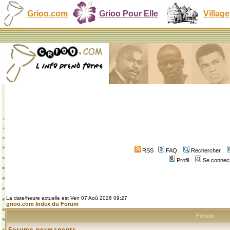
Grioo.com
Grioo Pour Elle
Village
RSS
FAQ
Rechercher
Profil
Se connect
La date/heure actuelle est Ven 07 Aoû 2026 09:27
grioo.com Index du Forum
Forum