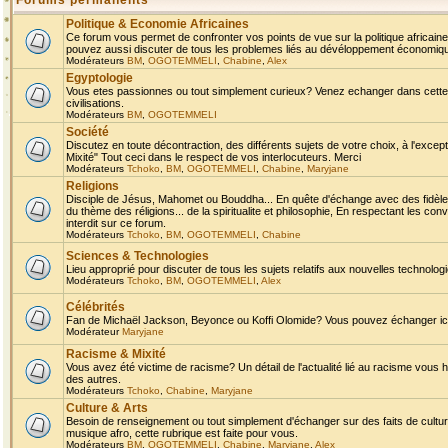
Forums permanents
Politique & Economie Africaines
Ce forum vous permet de confronter vos points de vue sur la politique africaine,
pouvez aussi discuter de tous les problemes liés au dévéloppement économique 
Modérateurs
BM
,
OGOTEMMELI
,
Chabine
,
Alex
Egyptologie
Vous etes passionnes ou tout simplement curieux? Venez echanger dans cette ru
civilisations.
Modérateurs
BM
,
OGOTEMMELI
Société
Discutez en toute décontraction, des différents sujets de votre choix, à l'exce
Mixité" Tout ceci dans le respect de vos interlocuteurs. Merci
Modérateurs
Tchoko
,
BM
,
OGOTEMMELI
,
Chabine
,
Maryjane
Religions
Disciple de Jésus, Mahomet ou Bouddha... En quête d'échange avec des fidèles
du thème des réligions... de la spiritualite et philosophie, En respectant les 
interdit sur ce forum.
Modérateurs
Tchoko
,
BM
,
OGOTEMMELI
,
Chabine
Sciences & Technologies
Lieu approprié pour discuter de tous les sujets relatifs aux nouvelles technolo
Modérateurs
Tchoko
,
BM
,
OGOTEMMELI
,
Alex
Célébrités
Fan de Michaël Jackson, Beyonce ou Koffi Olomide? Vous pouvez échanger ici l
Modérateur
Maryjane
Racisme & Mixité
Vous avez été victime de racisme? Un détail de l'actualité lié au racisme vous 
des autres.
Modérateurs
Tchoko
,
Chabine
,
Maryjane
Culture & Arts
Besoin de renseignement ou tout simplement d'échanger sur des faits de culture,
musique afro, cette rubrique est faite pour vous.
Modérateurs
BM
,
OGOTEMMELI
,
Chabine
,
Maryjane
,
Alex