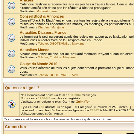
Articles
Catégorie destinée à recevoir les articles piochés à travers la toile. Ceux-ci doi
circonstanciée afin de ne pas les réduire à l'état de propagande.
Modérateur
Moderator team
Conseil BtoB & Annonces
Conseil "Black To Black" entre nous, sur tous les sujets de la vie quotidienne, "
toutes les annonces concernant les manifs, les meetings, les participations a un
Modérateurs
Chabine
,
Maryjane
Actualités Diaspora France
ce forum est le seul où seront admis des sujets en rapport avec la situation pol
individuelles ou collectives de la Diaspora afro en France.
Modérateurs
Tchoko
,
OGOTEMMELI
,
Maryjane
Actualités Monde
Si vous avez envie de discuter de l’actualité mondiale, n’ayant aucun lien direct, 
Modérateurs
Tchoko
,
Chabine
,
Maryjane
Coupe du Monde 2010
Vous voulez débattre de tous les sujets concernant la première coupe du monde 
vous.
Modérateurs
Tchoko
,
OGOTEMMELI
,
Alex
Qui est en ligne ?
Nos membres ont posté un total de
112984
messages
Nous avons
1780443
membres enregistrés
L'utilisateur enregistré le plus récent est
ZulmaTon
Il y a en tout
258
utilisateurs en ligne :: 0 Enregistré, 0 Invisible et 258 Invités [
A
Le record du nombre d'utilisateurs en ligne est de
21362
le Mar 07 Avr 2026 16:5
Utilisateurs enregistrés : Aucun
Ces données sont basées sur les utilisateurs actifs des cinq dernières minutes
Connexion