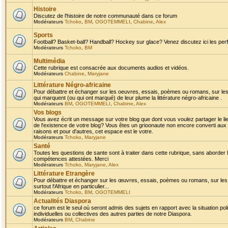
Histoire
Discutez de l'histoire de notre communauté dans ce forum
Modérateurs
Tchoko
,
BM
,
OGOTEMMELI
,
Chabine
,
Alex
Sports
Football? Basket-ball? Handball? Hockey sur glace? Venez discutez ici les perf
Modérateurs
Tchoko
,
BM
Multimédia
Cette rubrique est consacrée aux documents audios et vidéos.
Modérateurs
Chabine
,
Maryjane
Littérature Négro-africaine
Pour débattre et échanger sur les oeuvres, essais, poèmes ou romans, sur les
qui marquent (ou qui ont marqué) de leur plume la littérature négro-africaine .
Modérateurs
BM
,
OGOTEMMELI
,
Chabine
,
Alex
Vos blogs
Vous avez écrit un message sur votre blog que dont vous voulez partager le li
de l'existence de votre blog? Vous êtes un grioonaute non encore converti aux 
raisons et pour d'autres, cet espace est le votre.
Modérateurs
Tchoko
,
Maryjane
Santé
Toutes les questions de sante sont à traiter dans cette rubrique, sans aborder le
compétences attestées. Merci
Modérateurs
Tchoko
,
Maryjane
,
Alex
Littérature Etrangère
Pour débattre et échanger sur les œuvres, essais, poèmes ou romans, sur les
surtout l'Afrique en particulier...
Modérateurs
Tchoko
,
BM
,
OGOTEMMELI
Actualités Diaspora
ce forum est le seul où seront admis des sujets en rapport avec la situation pol
individuelles ou collectives des autres parties de notre Diaspora.
Modérateurs
BM
,
Chabine