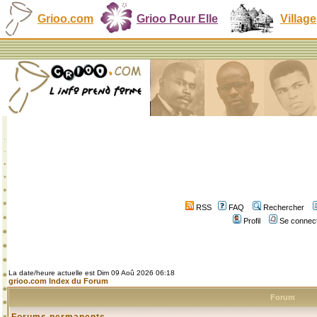
Grioo.com
Grioo Pour Elle
Village
RSS
FAQ
Rechercher
Profil
Se connect
La date/heure actuelle est Dim 09 Aoû 2026 06:18
grioo.com Index du Forum
Forum