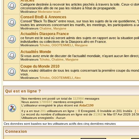
Articles
Catégorie destinée à recevoir les articles piochés à travers la toile. Ceux-ci doi
circonstanciée afin de ne pas les réduire à l'état de propagande.
Modérateur
Moderator team
Conseil BtoB & Annonces
Conseil "Black To Black" entre nous, sur tous les sujets de la vie quotidienne, "
toutes les annonces concernant les manifs, les meetings, les participations a un
Modérateurs
Chabine
,
Maryjane
Actualités Diaspora France
ce forum est le seul où seront admis des sujets en rapport avec la situation pol
individuelles ou collectives de la Diaspora afro en France.
Modérateurs
Tchoko
,
OGOTEMMELI
,
Maryjane
Actualités Monde
Si vous avez envie de discuter de l’actualité mondiale, n’ayant aucun lien direct, 
Modérateurs
Tchoko
,
Chabine
,
Maryjane
Coupe du Monde 2010
Vous voulez débattre de tous les sujets concernant la première coupe du monde 
vous.
Modérateurs
Tchoko
,
OGOTEMMELI
,
Alex
Qui est en ligne ?
Nos membres ont posté un total de
112984
messages
Nous avons
1780607
membres enregistrés
L'utilisateur enregistré le plus récent est
AidaC190
Il y a en tout
201
utilisateurs en ligne :: 0 Enregistré, 0 Invisible et 201 Invités [
A
Le record du nombre d'utilisateurs en ligne est de
21362
le Mar 07 Avr 2026 16:5
Utilisateurs enregistrés : Aucun
Ces données sont basées sur les utilisateurs actifs des cinq dernières minutes
Connexion