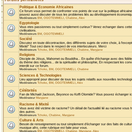
Forums permanents
Politique & Economie Africaines
Ce forum vous permet de confronter vos points de vue sur la politique africaine,
pouvez aussi discuter de tous les problemes liés au dévéloppement économique 
Modérateurs
BM
,
OGOTEMMELI
,
Chabine
,
Alex
Egyptologie
Vous etes passionnes ou tout simplement curieux? Venez echanger dans cette ru
civilisations.
Modérateurs
BM
,
OGOTEMMELI
Société
Discutez en toute décontraction, des différents sujets de votre choix, à l'exce
Mixité" Tout ceci dans le respect de vos interlocuteurs. Merci
Modérateurs
Tchoko
,
BM
,
OGOTEMMELI
,
Chabine
,
Maryjane
Religions
Disciple de Jésus, Mahomet ou Bouddha... En quête d'échange avec des fidèles
du thème des réligions... de la spiritualite et philosophie, En respectant les 
interdit sur ce forum.
Modérateurs
Tchoko
,
BM
,
OGOTEMMELI
,
Chabine
Sciences & Technologies
Lieu approprié pour discuter de tous les sujets relatifs aux nouvelles technolo
Modérateurs
Tchoko
,
BM
,
OGOTEMMELI
,
Alex
Célébrités
Fan de Michaël Jackson, Beyonce ou Koffi Olomide? Vous pouvez échanger ici l
Modérateur
Maryjane
Racisme & Mixité
Vous avez été victime de racisme? Un détail de l'actualité lié au racisme vous 
des autres.
Modérateurs
Tchoko
,
Chabine
,
Maryjane
Culture & Arts
Besoin de renseignement ou tout simplement d'échanger sur des faits de culture,
musique afro, cette rubrique est faite pour vous.
Modérateurs
BM
,
OGOTEMMELI
,
Chabine
,
Maryjane
,
Alex