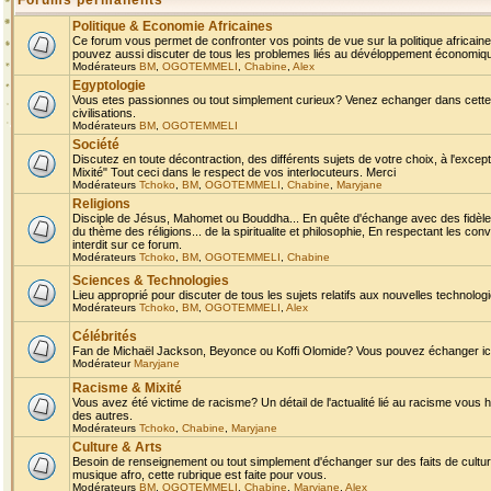
Forums permanents
Politique & Economie Africaines
Ce forum vous permet de confronter vos points de vue sur la politique africaine,
pouvez aussi discuter de tous les problemes liés au dévéloppement économique 
Modérateurs
BM
,
OGOTEMMELI
,
Chabine
,
Alex
Egyptologie
Vous etes passionnes ou tout simplement curieux? Venez echanger dans cette ru
civilisations.
Modérateurs
BM
,
OGOTEMMELI
Société
Discutez en toute décontraction, des différents sujets de votre choix, à l'exce
Mixité" Tout ceci dans le respect de vos interlocuteurs. Merci
Modérateurs
Tchoko
,
BM
,
OGOTEMMELI
,
Chabine
,
Maryjane
Religions
Disciple de Jésus, Mahomet ou Bouddha... En quête d'échange avec des fidèles
du thème des réligions... de la spiritualite et philosophie, En respectant les 
interdit sur ce forum.
Modérateurs
Tchoko
,
BM
,
OGOTEMMELI
,
Chabine
Sciences & Technologies
Lieu approprié pour discuter de tous les sujets relatifs aux nouvelles technolo
Modérateurs
Tchoko
,
BM
,
OGOTEMMELI
,
Alex
Célébrités
Fan de Michaël Jackson, Beyonce ou Koffi Olomide? Vous pouvez échanger ici l
Modérateur
Maryjane
Racisme & Mixité
Vous avez été victime de racisme? Un détail de l'actualité lié au racisme vous 
des autres.
Modérateurs
Tchoko
,
Chabine
,
Maryjane
Culture & Arts
Besoin de renseignement ou tout simplement d'échanger sur des faits de culture,
musique afro, cette rubrique est faite pour vous.
Modérateurs
BM
,
OGOTEMMELI
,
Chabine
,
Maryjane
,
Alex