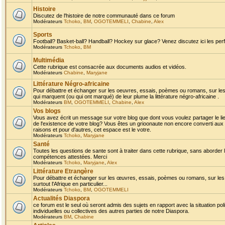
Histoire
Discutez de l'histoire de notre communauté dans ce forum
Modérateurs
Tchoko
,
BM
,
OGOTEMMELI
,
Chabine
,
Alex
Sports
Football? Basket-ball? Handball? Hockey sur glace? Venez discutez ici les perf
Modérateurs
Tchoko
,
BM
Multimédia
Cette rubrique est consacrée aux documents audios et vidéos.
Modérateurs
Chabine
,
Maryjane
Littérature Négro-africaine
Pour débattre et échanger sur les oeuvres, essais, poèmes ou romans, sur les
qui marquent (ou qui ont marqué) de leur plume la littérature négro-africaine .
Modérateurs
BM
,
OGOTEMMELI
,
Chabine
,
Alex
Vos blogs
Vous avez écrit un message sur votre blog que dont vous voulez partager le li
de l'existence de votre blog? Vous êtes un grioonaute non encore converti aux 
raisons et pour d'autres, cet espace est le votre.
Modérateurs
Tchoko
,
Maryjane
Santé
Toutes les questions de sante sont à traiter dans cette rubrique, sans aborder le
compétences attestées. Merci
Modérateurs
Tchoko
,
Maryjane
,
Alex
Littérature Etrangère
Pour débattre et échanger sur les œuvres, essais, poèmes ou romans, sur les
surtout l'Afrique en particulier...
Modérateurs
Tchoko
,
BM
,
OGOTEMMELI
Actualités Diaspora
ce forum est le seul où seront admis des sujets en rapport avec la situation pol
individuelles ou collectives des autres parties de notre Diaspora.
Modérateurs
BM
,
Chabine