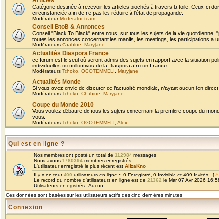
Articles
Catégorie destinée à recevoir les articles piochés à travers la toile. Ceux-ci doi
circonstanciée afin de ne pas les réduire à l'état de propagande.
Modérateur
Moderator team
Conseil BtoB & Annonces
Conseil "Black To Black" entre nous, sur tous les sujets de la vie quotidienne, "
toutes les annonces concernant les manifs, les meetings, les participations a un
Modérateurs
Chabine
,
Maryjane
Actualités Diaspora France
ce forum est le seul où seront admis des sujets en rapport avec la situation pol
individuelles ou collectives de la Diaspora afro en France.
Modérateurs
Tchoko
,
OGOTEMMELI
,
Maryjane
Actualités Monde
Si vous avez envie de discuter de l’actualité mondiale, n’ayant aucun lien direct, 
Modérateurs
Tchoko
,
Chabine
,
Maryjane
Coupe du Monde 2010
Vous voulez débattre de tous les sujets concernant la première coupe du monde 
vous.
Modérateurs
Tchoko
,
OGOTEMMELI
,
Alex
Qui est en ligne ?
Nos membres ont posté un total de
112984
messages
Nous avons
1780394
membres enregistrés
L'utilisateur enregistré le plus récent est
AlizaKno
Il y a en tout
409
utilisateurs en ligne :: 0 Enregistré, 0 Invisible et 409 Invités [
A
Le record du nombre d'utilisateurs en ligne est de
21362
le Mar 07 Avr 2026 16:5
Utilisateurs enregistrés : Aucun
Ces données sont basées sur les utilisateurs actifs des cinq dernières minutes
Connexion