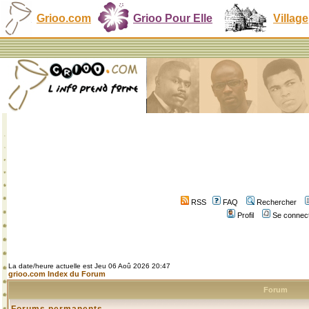
Grioo.com
Grioo Pour Elle
Village
RSS
FAQ
Rechercher
Profil
Se connect
La date/heure actuelle est Jeu 06 Aoû 2026 20:47
grioo.com Index du Forum
Forum