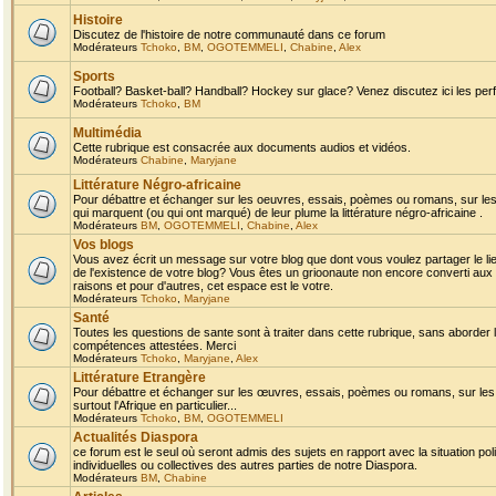
Histoire
Discutez de l'histoire de notre communauté dans ce forum
Modérateurs
Tchoko
,
BM
,
OGOTEMMELI
,
Chabine
,
Alex
Sports
Football? Basket-ball? Handball? Hockey sur glace? Venez discutez ici les perf
Modérateurs
Tchoko
,
BM
Multimédia
Cette rubrique est consacrée aux documents audios et vidéos.
Modérateurs
Chabine
,
Maryjane
Littérature Négro-africaine
Pour débattre et échanger sur les oeuvres, essais, poèmes ou romans, sur les
qui marquent (ou qui ont marqué) de leur plume la littérature négro-africaine .
Modérateurs
BM
,
OGOTEMMELI
,
Chabine
,
Alex
Vos blogs
Vous avez écrit un message sur votre blog que dont vous voulez partager le li
de l'existence de votre blog? Vous êtes un grioonaute non encore converti aux 
raisons et pour d'autres, cet espace est le votre.
Modérateurs
Tchoko
,
Maryjane
Santé
Toutes les questions de sante sont à traiter dans cette rubrique, sans aborder le
compétences attestées. Merci
Modérateurs
Tchoko
,
Maryjane
,
Alex
Littérature Etrangère
Pour débattre et échanger sur les œuvres, essais, poèmes ou romans, sur les
surtout l'Afrique en particulier...
Modérateurs
Tchoko
,
BM
,
OGOTEMMELI
Actualités Diaspora
ce forum est le seul où seront admis des sujets en rapport avec la situation pol
individuelles ou collectives des autres parties de notre Diaspora.
Modérateurs
BM
,
Chabine