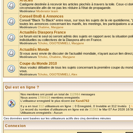
Articles
Catégorie destinée à recevoir les articles piochés à travers la toile. Ceux-ci doi
circonstanciée afin de ne pas les réduire à l'état de propagande.
Modérateur
Moderator team
Conseil BtoB & Annonces
Conseil "Black To Black" entre nous, sur tous les sujets de la vie quotidienne, "
toutes les annonces concernant les manifs, les meetings, les participations a un
Modérateurs
Chabine
,
Maryjane
Actualités Diaspora France
ce forum est le seul où seront admis des sujets en rapport avec la situation pol
individuelles ou collectives de la Diaspora afro en France.
Modérateurs
Tchoko
,
OGOTEMMELI
,
Maryjane
Actualités Monde
Si vous avez envie de discuter de l’actualité mondiale, n’ayant aucun lien direct, 
Modérateurs
Tchoko
,
Chabine
,
Maryjane
Coupe du Monde 2010
Vous voulez débattre de tous les sujets concernant la première coupe du monde 
vous.
Modérateurs
Tchoko
,
OGOTEMMELI
,
Alex
Qui est en ligne ?
Nos membres ont posté un total de
112984
messages
Nous avons
1780419
membres enregistrés
L'utilisateur enregistré le plus récent est
Kandi762
Il y a en tout
312
utilisateurs en ligne :: 0 Enregistré, 0 Invisible et 312 Invités [
A
Le record du nombre d'utilisateurs en ligne est de
21362
le Mar 07 Avr 2026 16:5
Utilisateurs enregistrés : Aucun
Ces données sont basées sur les utilisateurs actifs des cinq dernières minutes
Connexion