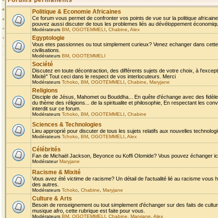
Forums permanents
Politique & Economie Africaines
Ce forum vous permet de confronter vos points de vue sur la politique africaine,
pouvez aussi discuter de tous les problemes liés au dévéloppement économique 
Modérateurs
BM
,
OGOTEMMELI
,
Chabine
,
Alex
Egyptologie
Vous etes passionnes ou tout simplement curieux? Venez echanger dans cette ru
civilisations.
Modérateurs
BM
,
OGOTEMMELI
Société
Discutez en toute décontraction, des différents sujets de votre choix, à l'exce
Mixité" Tout ceci dans le respect de vos interlocuteurs. Merci
Modérateurs
Tchoko
,
BM
,
OGOTEMMELI
,
Chabine
,
Maryjane
Religions
Disciple de Jésus, Mahomet ou Bouddha... En quête d'échange avec des fidèles
du thème des réligions... de la spiritualite et philosophie, En respectant les 
interdit sur ce forum.
Modérateurs
Tchoko
,
BM
,
OGOTEMMELI
,
Chabine
Sciences & Technologies
Lieu approprié pour discuter de tous les sujets relatifs aux nouvelles technolo
Modérateurs
Tchoko
,
BM
,
OGOTEMMELI
,
Alex
Célébrités
Fan de Michaël Jackson, Beyonce ou Koffi Olomide? Vous pouvez échanger ici l
Modérateur
Maryjane
Racisme & Mixité
Vous avez été victime de racisme? Un détail de l'actualité lié au racisme vous 
des autres.
Modérateurs
Tchoko
,
Chabine
,
Maryjane
Culture & Arts
Besoin de renseignement ou tout simplement d'échanger sur des faits de culture,
musique afro, cette rubrique est faite pour vous.
Modérateurs
BM
,
OGOTEMMELI
,
Chabine
,
Maryjane
,
Alex