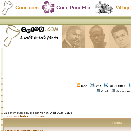
Grioo.com
Grioo Pour Elle
Village
RSS
FAQ
Rechercher
Profil
Se connect
La date/heure actuelle est Ven 07 Aoû 2026 03:36
grioo.com Index du Forum
Forum