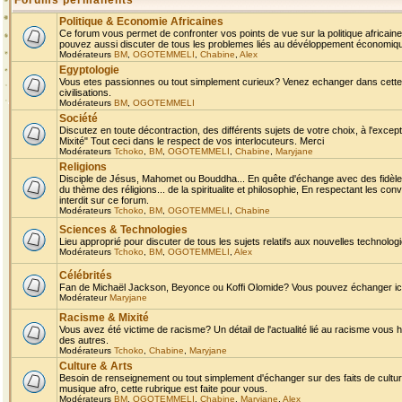
Forums permanents
Politique & Economie Africaines
Ce forum vous permet de confronter vos points de vue sur la politique africaine,
pouvez aussi discuter de tous les problemes liés au dévéloppement économique 
Modérateurs
BM
,
OGOTEMMELI
,
Chabine
,
Alex
Egyptologie
Vous etes passionnes ou tout simplement curieux? Venez echanger dans cette ru
civilisations.
Modérateurs
BM
,
OGOTEMMELI
Société
Discutez en toute décontraction, des différents sujets de votre choix, à l'exce
Mixité" Tout ceci dans le respect de vos interlocuteurs. Merci
Modérateurs
Tchoko
,
BM
,
OGOTEMMELI
,
Chabine
,
Maryjane
Religions
Disciple de Jésus, Mahomet ou Bouddha... En quête d'échange avec des fidèles
du thème des réligions... de la spiritualite et philosophie, En respectant les 
interdit sur ce forum.
Modérateurs
Tchoko
,
BM
,
OGOTEMMELI
,
Chabine
Sciences & Technologies
Lieu approprié pour discuter de tous les sujets relatifs aux nouvelles technolo
Modérateurs
Tchoko
,
BM
,
OGOTEMMELI
,
Alex
Célébrités
Fan de Michaël Jackson, Beyonce ou Koffi Olomide? Vous pouvez échanger ici l
Modérateur
Maryjane
Racisme & Mixité
Vous avez été victime de racisme? Un détail de l'actualité lié au racisme vous 
des autres.
Modérateurs
Tchoko
,
Chabine
,
Maryjane
Culture & Arts
Besoin de renseignement ou tout simplement d'échanger sur des faits de culture,
musique afro, cette rubrique est faite pour vous.
Modérateurs
BM
,
OGOTEMMELI
,
Chabine
,
Maryjane
,
Alex