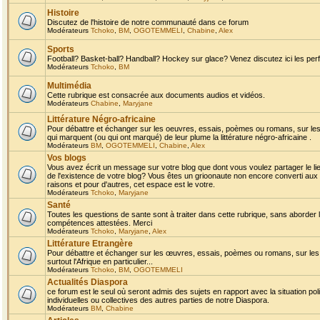
Histoire
Discutez de l'histoire de notre communauté dans ce forum
Modérateurs
Tchoko
,
BM
,
OGOTEMMELI
,
Chabine
,
Alex
Sports
Football? Basket-ball? Handball? Hockey sur glace? Venez discutez ici les perf
Modérateurs
Tchoko
,
BM
Multimédia
Cette rubrique est consacrée aux documents audios et vidéos.
Modérateurs
Chabine
,
Maryjane
Littérature Négro-africaine
Pour débattre et échanger sur les oeuvres, essais, poèmes ou romans, sur les
qui marquent (ou qui ont marqué) de leur plume la littérature négro-africaine .
Modérateurs
BM
,
OGOTEMMELI
,
Chabine
,
Alex
Vos blogs
Vous avez écrit un message sur votre blog que dont vous voulez partager le li
de l'existence de votre blog? Vous êtes un grioonaute non encore converti aux 
raisons et pour d'autres, cet espace est le votre.
Modérateurs
Tchoko
,
Maryjane
Santé
Toutes les questions de sante sont à traiter dans cette rubrique, sans aborder le
compétences attestées. Merci
Modérateurs
Tchoko
,
Maryjane
,
Alex
Littérature Etrangère
Pour débattre et échanger sur les œuvres, essais, poèmes ou romans, sur les
surtout l'Afrique en particulier...
Modérateurs
Tchoko
,
BM
,
OGOTEMMELI
Actualités Diaspora
ce forum est le seul où seront admis des sujets en rapport avec la situation pol
individuelles ou collectives des autres parties de notre Diaspora.
Modérateurs
BM
,
Chabine