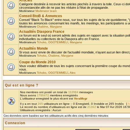
Articles
Catégorie destinée à recevoir les articles piochés à travers la toile. Ceux-ci doi
circonstanciée afin de ne pas les réduire à l'état de propagande.
Modérateur
Moderator team
Conseil BtoB & Annonces
Conseil "Black To Black" entre nous, sur tous les sujets de la vie quotidienne, "
toutes les annonces concernant les manifs, les meetings, les participations a un
Modérateurs
Chabine
,
Maryjane
Actualités Diaspora France
ce forum est le seul où seront admis des sujets en rapport avec la situation pol
individuelles ou collectives de la Diaspora afro en France.
Modérateurs
Tchoko
,
OGOTEMMELI
,
Maryjane
Actualités Monde
Si vous avez envie de discuter de l’actualité mondiale, n’ayant aucun lien direct, 
Modérateurs
Tchoko
,
Chabine
,
Maryjane
Coupe du Monde 2010
Vous voulez débattre de tous les sujets concernant la première coupe du monde 
vous.
Modérateurs
Tchoko
,
OGOTEMMELI
,
Alex
Qui est en ligne ?
Nos membres ont posté un total de
112984
messages
Nous avons
1780472
membres enregistrés
L'utilisateur enregistré le plus récent est
VeraMcgr
Il y a en tout
265
utilisateurs en ligne :: 0 Enregistré, 0 Invisible et 265 Invités [
A
Le record du nombre d'utilisateurs en ligne est de
21362
le Mar 07 Avr 2026 16:5
Utilisateurs enregistrés : Aucun
Ces données sont basées sur les utilisateurs actifs des cinq dernières minutes
Connexion