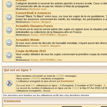
Articles
Catégorie destinée à recevoir les articles piochés à travers la toile. Ceux-ci doi
circonstanciée afin de ne pas les réduire à l'état de propagande.
Modérateur
Moderator team
Conseil BtoB & Annonces
Conseil "Black To Black" entre nous, sur tous les sujets de la vie quotidienne, "
toutes les annonces concernant les manifs, les meetings, les participations a un
Modérateurs
Chabine
,
Maryjane
Actualités Diaspora France
ce forum est le seul où seront admis des sujets en rapport avec la situation pol
individuelles ou collectives de la Diaspora afro en France.
Modérateurs
Tchoko
,
OGOTEMMELI
,
Maryjane
Actualités Monde
Si vous avez envie de discuter de l’actualité mondiale, n’ayant aucun lien direct, 
Modérateurs
Tchoko
,
Chabine
,
Maryjane
Coupe du Monde 2010
Vous voulez débattre de tous les sujets concernant la première coupe du monde 
vous.
Modérateurs
Tchoko
,
OGOTEMMELI
,
Alex
Qui est en ligne ?
Nos membres ont posté un total de
112984
messages
Nous avons
1780356
membres enregistrés
L'utilisateur enregistré le plus récent est
KamGadsd
Il y a en tout
547
utilisateurs en ligne :: 0 Enregistré, 0 Invisible et 547 Invités [
A
Le record du nombre d'utilisateurs en ligne est de
21362
le Mar 07 Avr 2026 16:5
Utilisateurs enregistrés : Aucun
Ces données sont basées sur les utilisateurs actifs des cinq dernières minutes
Connexion