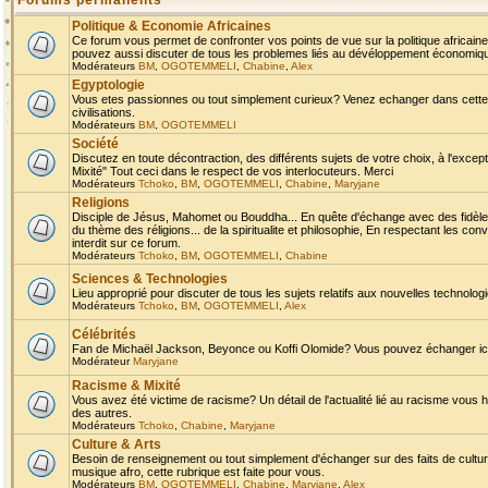
Forums permanents
Politique & Economie Africaines
Ce forum vous permet de confronter vos points de vue sur la politique africaine,
pouvez aussi discuter de tous les problemes liés au dévéloppement économique 
Modérateurs
BM
,
OGOTEMMELI
,
Chabine
,
Alex
Egyptologie
Vous etes passionnes ou tout simplement curieux? Venez echanger dans cette ru
civilisations.
Modérateurs
BM
,
OGOTEMMELI
Société
Discutez en toute décontraction, des différents sujets de votre choix, à l'exce
Mixité" Tout ceci dans le respect de vos interlocuteurs. Merci
Modérateurs
Tchoko
,
BM
,
OGOTEMMELI
,
Chabine
,
Maryjane
Religions
Disciple de Jésus, Mahomet ou Bouddha... En quête d'échange avec des fidèles
du thème des réligions... de la spiritualite et philosophie, En respectant les 
interdit sur ce forum.
Modérateurs
Tchoko
,
BM
,
OGOTEMMELI
,
Chabine
Sciences & Technologies
Lieu approprié pour discuter de tous les sujets relatifs aux nouvelles technolo
Modérateurs
Tchoko
,
BM
,
OGOTEMMELI
,
Alex
Célébrités
Fan de Michaël Jackson, Beyonce ou Koffi Olomide? Vous pouvez échanger ici l
Modérateur
Maryjane
Racisme & Mixité
Vous avez été victime de racisme? Un détail de l'actualité lié au racisme vous 
des autres.
Modérateurs
Tchoko
,
Chabine
,
Maryjane
Culture & Arts
Besoin de renseignement ou tout simplement d'échanger sur des faits de culture,
musique afro, cette rubrique est faite pour vous.
Modérateurs
BM
,
OGOTEMMELI
,
Chabine
,
Maryjane
,
Alex