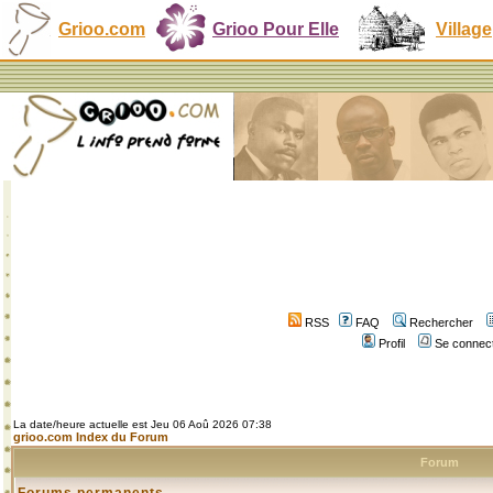
Grioo.com
Grioo Pour Elle
Village
RSS
FAQ
Rechercher
Profil
Se connect
La date/heure actuelle est Jeu 06 Aoû 2026 07:38
grioo.com Index du Forum
Forum