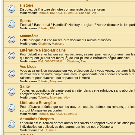
Histoire
Discutez de l'histoire de notre communauté dans ce forum
Modérateurs
Tchoko
,
BM
,
OGOTEMMELI
,
Chabine
,
Alex
Sports
Football? Basket-ball? Handball? Hockey sur glace? Venez discutez ici les perf
Modérateurs
Tchoko
,
BM
Multimédia
Cette rubrique est consacrée aux documents audios et vidéos.
Modérateurs
Chabine
,
Maryjane
Littérature Négro-africaine
Pour débattre et échanger sur les oeuvres, essais, poèmes ou romans, sur les
qui marquent (ou qui ont marqué) de leur plume la littérature négro-africaine .
Modérateurs
BM
,
OGOTEMMELI
,
Chabine
,
Alex
Vos blogs
Vous avez écrit un message sur votre blog que dont vous voulez partager le li
de l'existence de votre blog? Vous êtes un grioonaute non encore converti aux 
raisons et pour d'autres, cet espace est le votre.
Modérateurs
Tchoko
,
Maryjane
Santé
Toutes les questions de sante sont à traiter dans cette rubrique, sans aborder le
compétences attestées. Merci
Modérateurs
Tchoko
,
Maryjane
,
Alex
Littérature Etrangère
Pour débattre et échanger sur les œuvres, essais, poèmes ou romans, sur les
surtout l'Afrique en particulier...
Modérateurs
Tchoko
,
BM
,
OGOTEMMELI
Actualités Diaspora
ce forum est le seul où seront admis des sujets en rapport avec la situation pol
individuelles ou collectives des autres parties de notre Diaspora.
Modérateurs
BM
,
Chabine