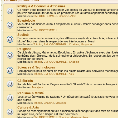
Forums permanents
Politique & Economie Africaines
Ce forum vous permet de confronter vos points de vue sur la politique africaine,
pouvez aussi discuter de tous les problemes liés au dévéloppement économique 
Modérateurs
BM
,
OGOTEMMELI
,
Chabine
,
Alex
Egyptologie
Vous etes passionnes ou tout simplement curieux? Venez echanger dans cette ru
civilisations.
Modérateurs
BM
,
OGOTEMMELI
Société
Discutez en toute décontraction, des différents sujets de votre choix, à l'exce
Mixité" Tout ceci dans le respect de vos interlocuteurs. Merci
Modérateurs
Tchoko
,
BM
,
OGOTEMMELI
,
Chabine
,
Maryjane
Religions
Disciple de Jésus, Mahomet ou Bouddha... En quête d'échange avec des fidèles
du thème des réligions... de la spiritualite et philosophie, En respectant les 
interdit sur ce forum.
Modérateurs
Tchoko
,
BM
,
OGOTEMMELI
,
Chabine
Sciences & Technologies
Lieu approprié pour discuter de tous les sujets relatifs aux nouvelles technolo
Modérateurs
Tchoko
,
BM
,
OGOTEMMELI
,
Alex
Célébrités
Fan de Michaël Jackson, Beyonce ou Koffi Olomide? Vous pouvez échanger ici l
Modérateur
Maryjane
Racisme & Mixité
Vous avez été victime de racisme? Un détail de l'actualité lié au racisme vous 
des autres.
Modérateurs
Tchoko
,
Chabine
,
Maryjane
Culture & Arts
Besoin de renseignement ou tout simplement d'échanger sur des faits de culture,
musique afro, cette rubrique est faite pour vous.
Modérateurs
BM
,
OGOTEMMELI
,
Chabine
,
Maryjane
,
Alex