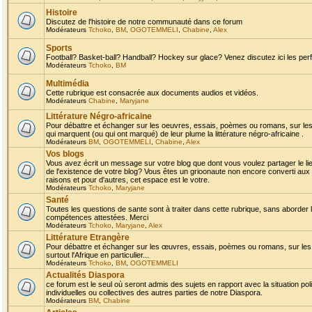
Histoire
Discutez de l'histoire de notre communauté dans ce forum
Modérateurs
Tchoko
,
BM
,
OGOTEMMELI
,
Chabine
,
Alex
Sports
Football? Basket-ball? Handball? Hockey sur glace? Venez discutez ici les perf
Modérateurs
Tchoko
,
BM
Multimédia
Cette rubrique est consacrée aux documents audios et vidéos.
Modérateurs
Chabine
,
Maryjane
Littérature Négro-africaine
Pour débattre et échanger sur les oeuvres, essais, poèmes ou romans, sur les
qui marquent (ou qui ont marqué) de leur plume la littérature négro-africaine .
Modérateurs
BM
,
OGOTEMMELI
,
Chabine
,
Alex
Vos blogs
Vous avez écrit un message sur votre blog que dont vous voulez partager le li
de l'existence de votre blog? Vous êtes un grioonaute non encore converti aux 
raisons et pour d'autres, cet espace est le votre.
Modérateurs
Tchoko
,
Maryjane
Santé
Toutes les questions de sante sont à traiter dans cette rubrique, sans aborder le
compétences attestées. Merci
Modérateurs
Tchoko
,
Maryjane
,
Alex
Littérature Etrangère
Pour débattre et échanger sur les œuvres, essais, poèmes ou romans, sur les
surtout l'Afrique en particulier...
Modérateurs
Tchoko
,
BM
,
OGOTEMMELI
Actualités Diaspora
ce forum est le seul où seront admis des sujets en rapport avec la situation pol
individuelles ou collectives des autres parties de notre Diaspora.
Modérateurs
BM
,
Chabine