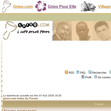
Grioo.com
Grioo Pour Elle
Village
RSS
FAQ
Rechercher
Profil
Se connect
La date/heure actuelle est Ven 07 Aoû 2026 18:35
grioo.com Index du Forum
Forum