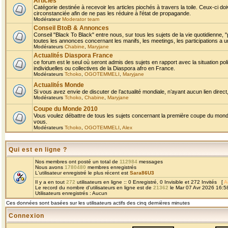
Articles
Catégorie destinée à recevoir les articles piochés à travers la toile. Ceux-ci doi
circonstanciée afin de ne pas les réduire à l'état de propagande.
Modérateur
Moderator team
Conseil BtoB & Annonces
Conseil "Black To Black" entre nous, sur tous les sujets de la vie quotidienne, "
toutes les annonces concernant les manifs, les meetings, les participations a un
Modérateurs
Chabine
,
Maryjane
Actualités Diaspora France
ce forum est le seul où seront admis des sujets en rapport avec la situation pol
individuelles ou collectives de la Diaspora afro en France.
Modérateurs
Tchoko
,
OGOTEMMELI
,
Maryjane
Actualités Monde
Si vous avez envie de discuter de l’actualité mondiale, n’ayant aucun lien direct, 
Modérateurs
Tchoko
,
Chabine
,
Maryjane
Coupe du Monde 2010
Vous voulez débattre de tous les sujets concernant la première coupe du monde 
vous.
Modérateurs
Tchoko
,
OGOTEMMELI
,
Alex
Qui est en ligne ?
Nos membres ont posté un total de
112984
messages
Nous avons
1780480
membres enregistrés
L'utilisateur enregistré le plus récent est
Sara86U3
Il y a en tout
272
utilisateurs en ligne :: 0 Enregistré, 0 Invisible et 272 Invités [
A
Le record du nombre d'utilisateurs en ligne est de
21362
le Mar 07 Avr 2026 16:5
Utilisateurs enregistrés : Aucun
Ces données sont basées sur les utilisateurs actifs des cinq dernières minutes
Connexion