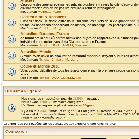
Articles
Catégorie destinée à recevoir les articles piochés à travers la toile. Ceux-ci doi
circonstanciée afin de ne pas les réduire à l'état de propagande.
Modérateur
Moderator team
Conseil BtoB & Annonces
Conseil "Black To Black" entre nous, sur tous les sujets de la vie quotidienne, "
toutes les annonces concernant les manifs, les meetings, les participations a un
Modérateurs
Chabine
,
Maryjane
Actualités Diaspora France
ce forum est le seul où seront admis des sujets en rapport avec la situation pol
individuelles ou collectives de la Diaspora afro en France.
Modérateurs
Tchoko
,
OGOTEMMELI
,
Maryjane
Actualités Monde
Si vous avez envie de discuter de l’actualité mondiale, n’ayant aucun lien direct, 
Modérateurs
Tchoko
,
Chabine
,
Maryjane
Coupe du Monde 2010
Vous voulez débattre de tous les sujets concernant la première coupe du monde 
vous.
Modérateurs
Tchoko
,
OGOTEMMELI
,
Alex
Qui est en ligne ?
Nos membres ont posté un total de
112984
messages
Nous avons
1780378
membres enregistrés
L'utilisateur enregistré le plus récent est
vz99qpon
Il y a en tout
383
utilisateurs en ligne :: 0 Enregistré, 0 Invisible et 383 Invités [
A
Le record du nombre d'utilisateurs en ligne est de
21362
le Mar 07 Avr 2026 16:5
Utilisateurs enregistrés : Aucun
Ces données sont basées sur les utilisateurs actifs des cinq dernières minutes
Connexion