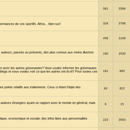
581
5586
329
3788
ormances de vos sportifs. Afros... bien sur!
458
2248
 auteurs, passés ou présents, des plus connus aux moins illustres
190
2530
en avec les autres grioonautes? Vous voulez informer les grioonautes
191
885
blogs et vous voulez voir ce que les autres ont écrit? Pour toutes ces
s points relatifs aux traitements. Ceux ci étant l'objet des
93
822
 auteurs étrangers ayant un rapport avec le monde en général, mais
6
15
itique, economique et sociale; des infos liees aux personnalités
223
3553