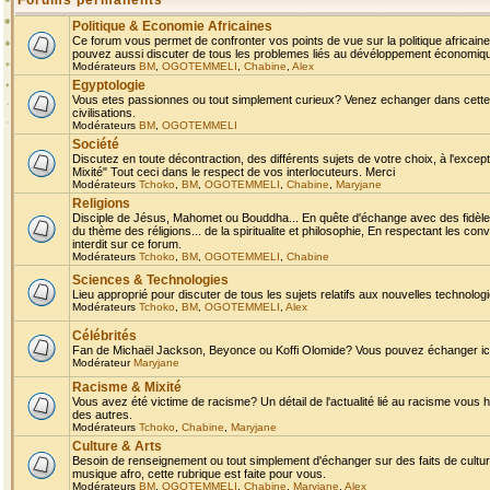
Forums permanents
Politique & Economie Africaines
Ce forum vous permet de confronter vos points de vue sur la politique africaine,
pouvez aussi discuter de tous les problemes liés au dévéloppement économique 
Modérateurs
BM
,
OGOTEMMELI
,
Chabine
,
Alex
Egyptologie
Vous etes passionnes ou tout simplement curieux? Venez echanger dans cette ru
civilisations.
Modérateurs
BM
,
OGOTEMMELI
Société
Discutez en toute décontraction, des différents sujets de votre choix, à l'exce
Mixité" Tout ceci dans le respect de vos interlocuteurs. Merci
Modérateurs
Tchoko
,
BM
,
OGOTEMMELI
,
Chabine
,
Maryjane
Religions
Disciple de Jésus, Mahomet ou Bouddha... En quête d'échange avec des fidèles
du thème des réligions... de la spiritualite et philosophie, En respectant les 
interdit sur ce forum.
Modérateurs
Tchoko
,
BM
,
OGOTEMMELI
,
Chabine
Sciences & Technologies
Lieu approprié pour discuter de tous les sujets relatifs aux nouvelles technolo
Modérateurs
Tchoko
,
BM
,
OGOTEMMELI
,
Alex
Célébrités
Fan de Michaël Jackson, Beyonce ou Koffi Olomide? Vous pouvez échanger ici l
Modérateur
Maryjane
Racisme & Mixité
Vous avez été victime de racisme? Un détail de l'actualité lié au racisme vous 
des autres.
Modérateurs
Tchoko
,
Chabine
,
Maryjane
Culture & Arts
Besoin de renseignement ou tout simplement d'échanger sur des faits de culture,
musique afro, cette rubrique est faite pour vous.
Modérateurs
BM
,
OGOTEMMELI
,
Chabine
,
Maryjane
,
Alex