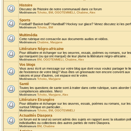
Histoire
Discutez de l'histoire de notre communauté dans ce forum
Modérateurs
Tchoko
,
BM
,
OGOTEMMELI
,
Chabine
,
Alex
Sports
Football? Basket-ball? Handball? Hockey sur glace? Venez discutez ici les perf
Modérateurs
Tchoko
,
BM
Multimédia
Cette rubrique est consacrée aux documents audios et vidéos.
Modérateurs
Chabine
,
Maryjane
Littérature Négro-africaine
Pour débattre et échanger sur les oeuvres, essais, poèmes ou romans, sur les
qui marquent (ou qui ont marqué) de leur plume la littérature négro-africaine .
Modérateurs
BM
,
OGOTEMMELI
,
Chabine
,
Alex
Vos blogs
Vous avez écrit un message sur votre blog que dont vous voulez partager le li
de l'existence de votre blog? Vous êtes un grioonaute non encore converti aux 
raisons et pour d'autres, cet espace est le votre.
Modérateurs
Tchoko
,
Maryjane
Santé
Toutes les questions de sante sont à traiter dans cette rubrique, sans aborder le
compétences attestées. Merci
Modérateurs
Tchoko
,
Maryjane
,
Alex
Littérature Etrangère
Pour débattre et échanger sur les œuvres, essais, poèmes ou romans, sur les
surtout l'Afrique en particulier...
Modérateurs
Tchoko
,
BM
,
OGOTEMMELI
Actualités Diaspora
ce forum est le seul où seront admis des sujets en rapport avec la situation pol
individuelles ou collectives des autres parties de notre Diaspora.
Modérateurs
BM
,
Chabine