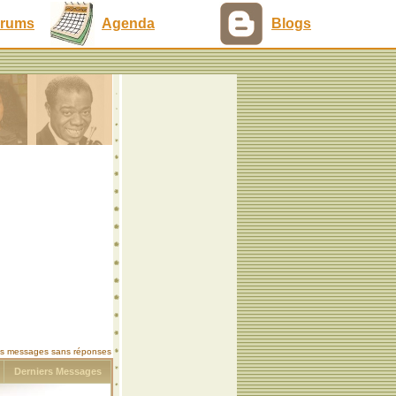
rums
Agenda
Blogs
les messages sans réponses
s
Derniers Messages