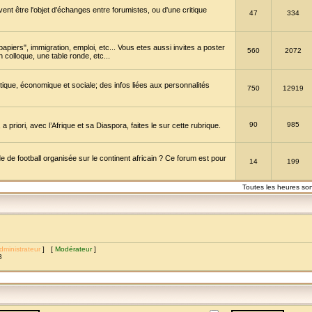
vent être l'objet d'échanges entre forumistes, ou d'une critique
47
334
papiers", immigration, emploi, etc... Vous etes aussi invites a poster
560
2072
 colloque, une table ronde, etc...
itique, économique et sociale; des infos liées aux personnalités
750
12919
90
985
a priori, avec l’Afrique et sa Diaspora, faites le sur cette rubrique.
de football organisée sur le continent africain ? Ce forum est pour
14
199
Toutes les heures so
dministrateur
] [
Modérateur
]
8