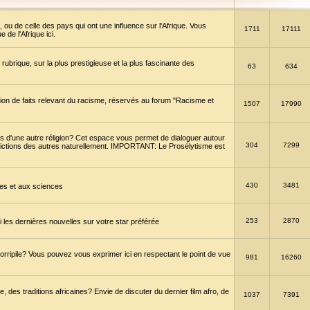
 ou de celle des pays qui ont une influence sur l'Afrique. Vous
1711
17111
de l'Afrique ici.
brique, sur la plus prestigieuse et la plus fascinante des
63
634
ption de faits relevant du racisme, réservés au forum "Racisme et
1507
17990
 d'une autre réligion? Cet espace vous permet de dialoguer autour
304
7299
convictions des autres naturellement. IMPORTANT: Le Prosélytisme est
430
3481
gies et aux sciences
253
2870
es dernières nouvelles sur votre star préférée
horripile? Vous pouvez vous exprimer ici en respectant le point de vue
981
16260
 des traditions africaines? Envie de discuter du dernier film afro, de
1037
7391