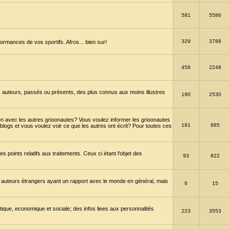
581
5586
329
3788
ormances de vos sportifs. Afros... bien sur!
458
2248
 auteurs, passés ou présents, des plus connus aux moins illustres
190
2530
en avec les autres grioonautes? Vous voulez informer les grioonautes
191
885
blogs et vous voulez voir ce que les autres ont écrit? Pour toutes ces
s points relatifs aux traitements. Ceux ci étant l'objet des
93
822
 auteurs étrangers ayant un rapport avec le monde en général, mais
6
15
itique, economique et sociale; des infos liees aux personnalités
223
3553