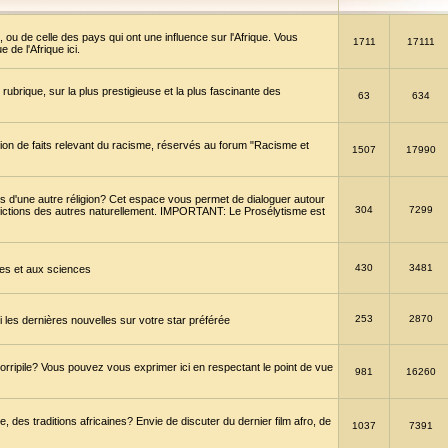
 ou de celle des pays qui ont une influence sur l'Afrique. Vous
1711
17111
de l'Afrique ici.
brique, sur la plus prestigieuse et la plus fascinante des
63
634
ption de faits relevant du racisme, réservés au forum "Racisme et
1507
17990
 d'une autre réligion? Cet espace vous permet de dialoguer autour
304
7299
convictions des autres naturellement. IMPORTANT: Le Prosélytisme est
430
3481
gies et aux sciences
253
2870
es dernières nouvelles sur votre star préférée
horripile? Vous pouvez vous exprimer ici en respectant le point de vue
981
16260
 des traditions africaines? Envie de discuter du dernier film afro, de
1037
7391