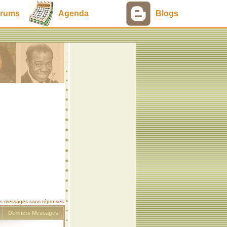
rums
Agenda
Blogs
les messages sans réponses
s
Derniers Messages