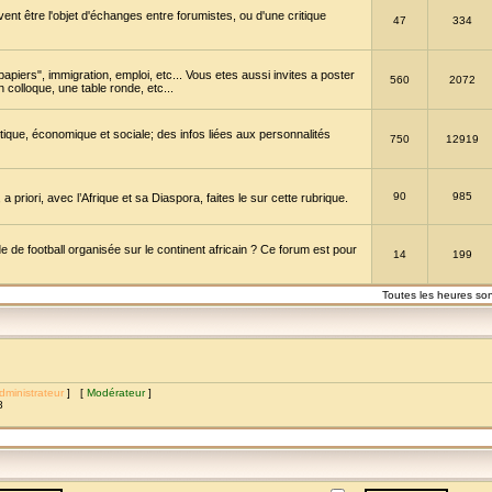
vent être l'objet d'échanges entre forumistes, ou d'une critique
47
334
papiers", immigration, emploi, etc... Vous etes aussi invites a poster
560
2072
 colloque, une table ronde, etc...
itique, économique et sociale; des infos liées aux personnalités
750
12919
90
985
a priori, avec l’Afrique et sa Diaspora, faites le sur cette rubrique.
de football organisée sur le continent africain ? Ce forum est pour
14
199
Toutes les heures so
dministrateur
] [
Modérateur
]
8