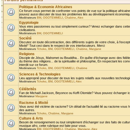
Forums permanents
Politique & Economie Africaines
Ce forum vous permet de confronter vos points de vue sur la politique africaine,
pouvez aussi discuter de tous les problemes liés au dévéloppement économique 
Modérateurs
BM
,
OGOTEMMELI
,
Chabine
,
Alex
Egyptologie
Vous etes passionnes ou tout simplement curieux? Venez echanger dans cette ru
civilisations.
Modérateurs
BM
,
OGOTEMMELI
Société
Discutez en toute décontraction, des différents sujets de votre choix, à l'exce
Mixité" Tout ceci dans le respect de vos interlocuteurs. Merci
Modérateurs
Tchoko
,
BM
,
OGOTEMMELI
,
Chabine
,
Maryjane
Religions
Disciple de Jésus, Mahomet ou Bouddha... En quête d'échange avec des fidèles
du thème des réligions... de la spiritualite et philosophie, En respectant les 
interdit sur ce forum.
Modérateurs
Tchoko
,
BM
,
OGOTEMMELI
,
Chabine
Sciences & Technologies
Lieu approprié pour discuter de tous les sujets relatifs aux nouvelles technolo
Modérateurs
Tchoko
,
BM
,
OGOTEMMELI
,
Alex
Célébrités
Fan de Michaël Jackson, Beyonce ou Koffi Olomide? Vous pouvez échanger ici l
Modérateur
Maryjane
Racisme & Mixité
Vous avez été victime de racisme? Un détail de l'actualité lié au racisme vous 
des autres.
Modérateurs
Tchoko
,
Chabine
,
Maryjane
Culture & Arts
Besoin de renseignement ou tout simplement d'échanger sur des faits de culture,
musique afro, cette rubrique est faite pour vous.
Modérateurs
BM
,
OGOTEMMELI
,
Chabine
,
Maryjane
,
Alex