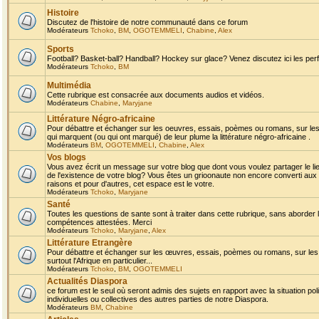
Histoire
Discutez de l'histoire de notre communauté dans ce forum
Modérateurs
Tchoko
,
BM
,
OGOTEMMELI
,
Chabine
,
Alex
Sports
Football? Basket-ball? Handball? Hockey sur glace? Venez discutez ici les perf
Modérateurs
Tchoko
,
BM
Multimédia
Cette rubrique est consacrée aux documents audios et vidéos.
Modérateurs
Chabine
,
Maryjane
Littérature Négro-africaine
Pour débattre et échanger sur les oeuvres, essais, poèmes ou romans, sur les
qui marquent (ou qui ont marqué) de leur plume la littérature négro-africaine .
Modérateurs
BM
,
OGOTEMMELI
,
Chabine
,
Alex
Vos blogs
Vous avez écrit un message sur votre blog que dont vous voulez partager le li
de l'existence de votre blog? Vous êtes un grioonaute non encore converti aux 
raisons et pour d'autres, cet espace est le votre.
Modérateurs
Tchoko
,
Maryjane
Santé
Toutes les questions de sante sont à traiter dans cette rubrique, sans aborder le
compétences attestées. Merci
Modérateurs
Tchoko
,
Maryjane
,
Alex
Littérature Etrangère
Pour débattre et échanger sur les œuvres, essais, poèmes ou romans, sur les
surtout l'Afrique en particulier...
Modérateurs
Tchoko
,
BM
,
OGOTEMMELI
Actualités Diaspora
ce forum est le seul où seront admis des sujets en rapport avec la situation pol
individuelles ou collectives des autres parties de notre Diaspora.
Modérateurs
BM
,
Chabine