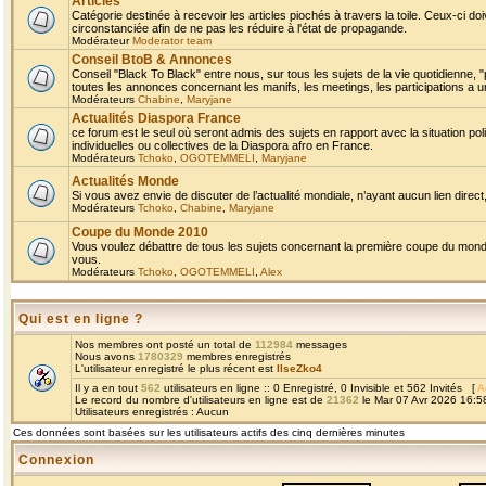
Articles
Catégorie destinée à recevoir les articles piochés à travers la toile. Ceux-ci doi
circonstanciée afin de ne pas les réduire à l'état de propagande.
Modérateur
Moderator team
Conseil BtoB & Annonces
Conseil "Black To Black" entre nous, sur tous les sujets de la vie quotidienne, "
toutes les annonces concernant les manifs, les meetings, les participations a un
Modérateurs
Chabine
,
Maryjane
Actualités Diaspora France
ce forum est le seul où seront admis des sujets en rapport avec la situation pol
individuelles ou collectives de la Diaspora afro en France.
Modérateurs
Tchoko
,
OGOTEMMELI
,
Maryjane
Actualités Monde
Si vous avez envie de discuter de l’actualité mondiale, n’ayant aucun lien direct, 
Modérateurs
Tchoko
,
Chabine
,
Maryjane
Coupe du Monde 2010
Vous voulez débattre de tous les sujets concernant la première coupe du monde 
vous.
Modérateurs
Tchoko
,
OGOTEMMELI
,
Alex
Qui est en ligne ?
Nos membres ont posté un total de
112984
messages
Nous avons
1780329
membres enregistrés
L'utilisateur enregistré le plus récent est
IlseZko4
Il y a en tout
562
utilisateurs en ligne :: 0 Enregistré, 0 Invisible et 562 Invités [
A
Le record du nombre d'utilisateurs en ligne est de
21362
le Mar 07 Avr 2026 16:5
Utilisateurs enregistrés : Aucun
Ces données sont basées sur les utilisateurs actifs des cinq dernières minutes
Connexion