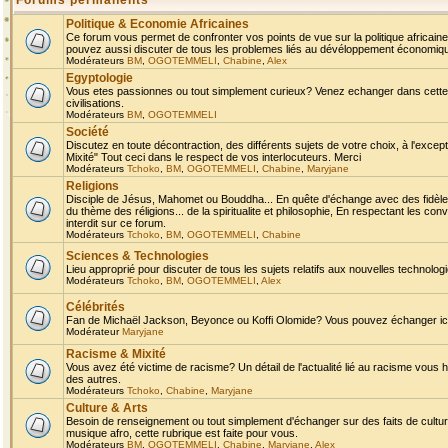
Forums permanents
Politique & Economie Africaines
Ce forum vous permet de confronter vos points de vue sur la politique africaine,
pouvez aussi discuter de tous les problemes liés au dévéloppement économique 
Modérateurs
BM
,
OGOTEMMELI
,
Chabine
,
Alex
Egyptologie
Vous etes passionnes ou tout simplement curieux? Venez echanger dans cette ru
civilisations.
Modérateurs
BM
,
OGOTEMMELI
Société
Discutez en toute décontraction, des différents sujets de votre choix, à l'exce
Mixité" Tout ceci dans le respect de vos interlocuteurs. Merci
Modérateurs
Tchoko
,
BM
,
OGOTEMMELI
,
Chabine
,
Maryjane
Religions
Disciple de Jésus, Mahomet ou Bouddha... En quête d'échange avec des fidèles
du thème des réligions... de la spiritualite et philosophie, En respectant les 
interdit sur ce forum.
Modérateurs
Tchoko
,
BM
,
OGOTEMMELI
,
Chabine
Sciences & Technologies
Lieu approprié pour discuter de tous les sujets relatifs aux nouvelles technolo
Modérateurs
Tchoko
,
BM
,
OGOTEMMELI
,
Alex
Célébrités
Fan de Michaël Jackson, Beyonce ou Koffi Olomide? Vous pouvez échanger ici l
Modérateur
Maryjane
Racisme & Mixité
Vous avez été victime de racisme? Un détail de l'actualité lié au racisme vous 
des autres.
Modérateurs
Tchoko
,
Chabine
,
Maryjane
Culture & Arts
Besoin de renseignement ou tout simplement d'échanger sur des faits de culture,
musique afro, cette rubrique est faite pour vous.
Modérateurs
BM
,
OGOTEMMELI
,
Chabine
,
Maryjane
,
Alex