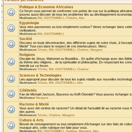
Forums permanents
Politique & Economie Africaines
Ce forum vous permet de confronter vos points de vue sur la politique africaine,
pouvez aussi discuter de tous les problemes liés au dévéloppement économique 
Modérateurs
BM
,
OGOTEMMELI
,
Chabine
,
Alex
Egyptologie
Vous etes passionnes ou tout simplement curieux? Venez echanger dans cette ru
civilisations.
Modérateurs
BM
,
OGOTEMMELI
Société
Discutez en toute décontraction, des différents sujets de votre choix, à l'exce
Mixité" Tout ceci dans le respect de vos interlocuteurs. Merci
Modérateurs
Tchoko
,
BM
,
OGOTEMMELI
,
Chabine
,
Maryjane
Religions
Disciple de Jésus, Mahomet ou Bouddha... En quête d'échange avec des fidèles
du thème des réligions... de la spiritualite et philosophie, En respectant les 
interdit sur ce forum.
Modérateurs
Tchoko
,
BM
,
OGOTEMMELI
,
Chabine
Sciences & Technologies
Lieu approprié pour discuter de tous les sujets relatifs aux nouvelles technolo
Modérateurs
Tchoko
,
BM
,
OGOTEMMELI
,
Alex
Célébrités
Fan de Michaël Jackson, Beyonce ou Koffi Olomide? Vous pouvez échanger ici l
Modérateur
Maryjane
Racisme & Mixité
Vous avez été victime de racisme? Un détail de l'actualité lié au racisme vous 
des autres.
Modérateurs
Tchoko
,
Chabine
,
Maryjane
Culture & Arts
Besoin de renseignement ou tout simplement d'échanger sur des faits de culture,
musique afro, cette rubrique est faite pour vous.
Modérateurs
BM
,
OGOTEMMELI
,
Chabine
,
Maryjane
,
Alex