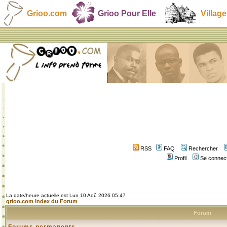
Grioo.com
Grioo Pour Elle
Village
RSS
FAQ
Rechercher
Profil
Se connect
La date/heure actuelle est Lun 10 Aoû 2026 05:47
grioo.com Index du Forum
Forum