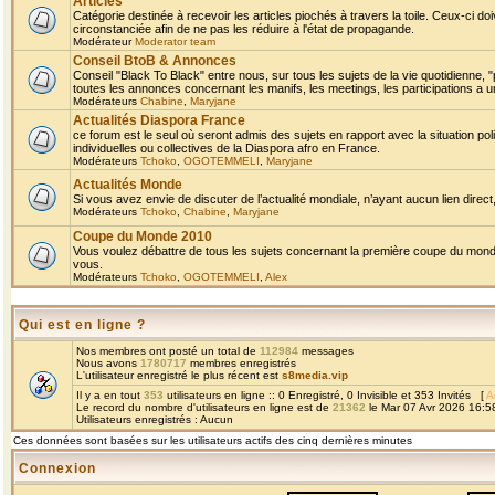
Articles
Catégorie destinée à recevoir les articles piochés à travers la toile. Ceux-ci doi
circonstanciée afin de ne pas les réduire à l'état de propagande.
Modérateur
Moderator team
Conseil BtoB & Annonces
Conseil "Black To Black" entre nous, sur tous les sujets de la vie quotidienne, "
toutes les annonces concernant les manifs, les meetings, les participations a un
Modérateurs
Chabine
,
Maryjane
Actualités Diaspora France
ce forum est le seul où seront admis des sujets en rapport avec la situation pol
individuelles ou collectives de la Diaspora afro en France.
Modérateurs
Tchoko
,
OGOTEMMELI
,
Maryjane
Actualités Monde
Si vous avez envie de discuter de l’actualité mondiale, n’ayant aucun lien direct, 
Modérateurs
Tchoko
,
Chabine
,
Maryjane
Coupe du Monde 2010
Vous voulez débattre de tous les sujets concernant la première coupe du monde 
vous.
Modérateurs
Tchoko
,
OGOTEMMELI
,
Alex
Qui est en ligne ?
Nos membres ont posté un total de
112984
messages
Nous avons
1780717
membres enregistrés
L'utilisateur enregistré le plus récent est
s8media.vip
Il y a en tout
353
utilisateurs en ligne :: 0 Enregistré, 0 Invisible et 353 Invités [
A
Le record du nombre d'utilisateurs en ligne est de
21362
le Mar 07 Avr 2026 16:5
Utilisateurs enregistrés : Aucun
Ces données sont basées sur les utilisateurs actifs des cinq dernières minutes
Connexion