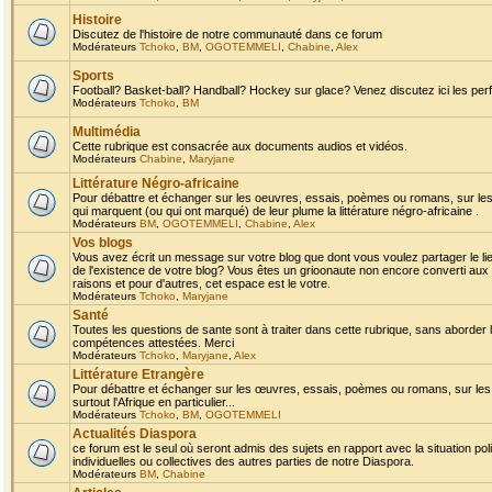
Histoire
Discutez de l'histoire de notre communauté dans ce forum
Modérateurs
Tchoko
,
BM
,
OGOTEMMELI
,
Chabine
,
Alex
Sports
Football? Basket-ball? Handball? Hockey sur glace? Venez discutez ici les perf
Modérateurs
Tchoko
,
BM
Multimédia
Cette rubrique est consacrée aux documents audios et vidéos.
Modérateurs
Chabine
,
Maryjane
Littérature Négro-africaine
Pour débattre et échanger sur les oeuvres, essais, poèmes ou romans, sur les
qui marquent (ou qui ont marqué) de leur plume la littérature négro-africaine .
Modérateurs
BM
,
OGOTEMMELI
,
Chabine
,
Alex
Vos blogs
Vous avez écrit un message sur votre blog que dont vous voulez partager le li
de l'existence de votre blog? Vous êtes un grioonaute non encore converti aux 
raisons et pour d'autres, cet espace est le votre.
Modérateurs
Tchoko
,
Maryjane
Santé
Toutes les questions de sante sont à traiter dans cette rubrique, sans aborder le
compétences attestées. Merci
Modérateurs
Tchoko
,
Maryjane
,
Alex
Littérature Etrangère
Pour débattre et échanger sur les œuvres, essais, poèmes ou romans, sur les
surtout l'Afrique en particulier...
Modérateurs
Tchoko
,
BM
,
OGOTEMMELI
Actualités Diaspora
ce forum est le seul où seront admis des sujets en rapport avec la situation pol
individuelles ou collectives des autres parties de notre Diaspora.
Modérateurs
BM
,
Chabine