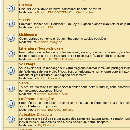
Histoire
Discutez de l'histoire de notre communauté dans ce forum
Modérateurs
Tchoko
,
BM
,
OGOTEMMELI
,
Chabine
,
Alex
Sports
Football? Basket-ball? Handball? Hockey sur glace? Venez discutez ici les perf
Modérateurs
Tchoko
,
BM
Multimédia
Cette rubrique est consacrée aux documents audios et vidéos.
Modérateurs
Chabine
,
Maryjane
Littérature Négro-africaine
Pour débattre et échanger sur les oeuvres, essais, poèmes ou romans, sur les
qui marquent (ou qui ont marqué) de leur plume la littérature négro-africaine .
Modérateurs
BM
,
OGOTEMMELI
,
Chabine
,
Alex
Vos blogs
Vous avez écrit un message sur votre blog que dont vous voulez partager le li
de l'existence de votre blog? Vous êtes un grioonaute non encore converti aux 
raisons et pour d'autres, cet espace est le votre.
Modérateurs
Tchoko
,
Maryjane
Santé
Toutes les questions de sante sont à traiter dans cette rubrique, sans aborder le
compétences attestées. Merci
Modérateurs
Tchoko
,
Maryjane
,
Alex
Littérature Etrangère
Pour débattre et échanger sur les œuvres, essais, poèmes ou romans, sur les
surtout l'Afrique en particulier...
Modérateurs
Tchoko
,
BM
,
OGOTEMMELI
Actualités Diaspora
ce forum est le seul où seront admis des sujets en rapport avec la situation pol
individuelles ou collectives des autres parties de notre Diaspora.
Modérateurs
BM
,
Chabine