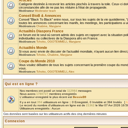
Articles
Catégorie destinée à recevoir les articles piochés à travers la toile. Ceux-ci doi
circonstanciée afin de ne pas les réduire à l'état de propagande.
Modérateur
Moderator team
Conseil BtoB & Annonces
Conseil "Black To Black" entre nous, sur tous les sujets de la vie quotidienne, "
toutes les annonces concernant les manifs, les meetings, les participations a un
Modérateurs
Chabine
,
Maryjane
Actualités Diaspora France
ce forum est le seul où seront admis des sujets en rapport avec la situation pol
individuelles ou collectives de la Diaspora afro en France.
Modérateurs
Tchoko
,
OGOTEMMELI
,
Maryjane
Actualités Monde
Si vous avez envie de discuter de l’actualité mondiale, n’ayant aucun lien direct, 
Modérateurs
Tchoko
,
Chabine
,
Maryjane
Coupe du Monde 2010
Vous voulez débattre de tous les sujets concernant la première coupe du monde 
vous.
Modérateurs
Tchoko
,
OGOTEMMELI
,
Alex
Qui est en ligne ?
Nos membres ont posté un total de
112984
messages
Nous avons
1780727
membres enregistrés
L'utilisateur enregistré le plus récent est
BessieB9
Il y a en tout
394
utilisateurs en ligne :: 0 Enregistré, 0 Invisible et 394 Invités [
A
Le record du nombre d'utilisateurs en ligne est de
21362
le Mar 07 Avr 2026 16:5
Utilisateurs enregistrés : Aucun
Ces données sont basées sur les utilisateurs actifs des cinq dernières minutes
Connexion