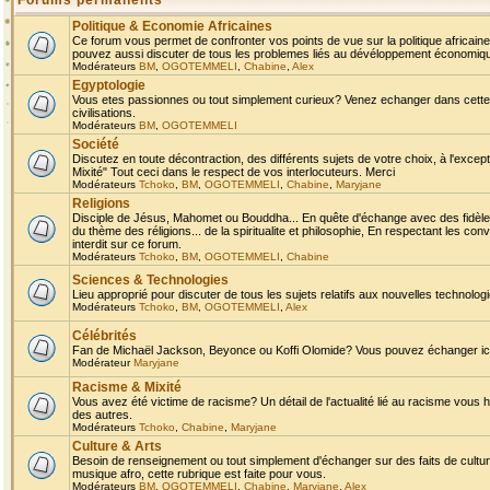
Forums permanents
Politique & Economie Africaines
Ce forum vous permet de confronter vos points de vue sur la politique africaine,
pouvez aussi discuter de tous les problemes liés au dévéloppement économique 
Modérateurs
BM
,
OGOTEMMELI
,
Chabine
,
Alex
Egyptologie
Vous etes passionnes ou tout simplement curieux? Venez echanger dans cette ru
civilisations.
Modérateurs
BM
,
OGOTEMMELI
Société
Discutez en toute décontraction, des différents sujets de votre choix, à l'exce
Mixité" Tout ceci dans le respect de vos interlocuteurs. Merci
Modérateurs
Tchoko
,
BM
,
OGOTEMMELI
,
Chabine
,
Maryjane
Religions
Disciple de Jésus, Mahomet ou Bouddha... En quête d'échange avec des fidèles
du thème des réligions... de la spiritualite et philosophie, En respectant les 
interdit sur ce forum.
Modérateurs
Tchoko
,
BM
,
OGOTEMMELI
,
Chabine
Sciences & Technologies
Lieu approprié pour discuter de tous les sujets relatifs aux nouvelles technolo
Modérateurs
Tchoko
,
BM
,
OGOTEMMELI
,
Alex
Célébrités
Fan de Michaël Jackson, Beyonce ou Koffi Olomide? Vous pouvez échanger ici l
Modérateur
Maryjane
Racisme & Mixité
Vous avez été victime de racisme? Un détail de l'actualité lié au racisme vous 
des autres.
Modérateurs
Tchoko
,
Chabine
,
Maryjane
Culture & Arts
Besoin de renseignement ou tout simplement d'échanger sur des faits de culture,
musique afro, cette rubrique est faite pour vous.
Modérateurs
BM
,
OGOTEMMELI
,
Chabine
,
Maryjane
,
Alex