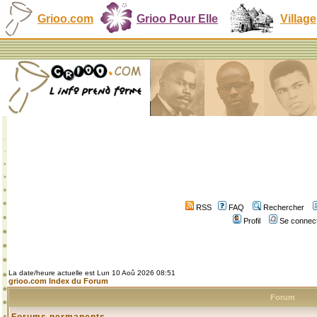
Grioo.com
Grioo Pour Elle
Village
RSS
FAQ
Rechercher
Profil
Se connect
La date/heure actuelle est Lun 10 Aoû 2026 08:51
grioo.com Index du Forum
Forum