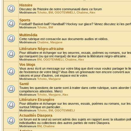
Histoire
Discutez de l'histoire de notre communauté dans ce forum
Modérateurs
Tchoko
,
BM
,
OGOTEMMELI
,
Chabine
,
Alex
Sports
Football? Basket-ball? Handball? Hockey sur glace? Venez discutez ici les perf
Modérateurs
Tchoko
,
BM
Multimédia
Cette rubrique est consacrée aux documents audios et vidéos.
Modérateurs
Chabine
,
Maryjane
Littérature Négro-africaine
Pour débattre et échanger sur les oeuvres, essais, poèmes ou romans, sur les
qui marquent (ou qui ont marqué) de leur plume la littérature négro-africaine .
Modérateurs
BM
,
OGOTEMMELI
,
Chabine
,
Alex
Vos blogs
Vous avez écrit un message sur votre blog que dont vous voulez partager le li
de l'existence de votre blog? Vous êtes un grioonaute non encore converti aux 
raisons et pour d'autres, cet espace est le votre.
Modérateurs
Tchoko
,
Maryjane
Santé
Toutes les questions de sante sont à traiter dans cette rubrique, sans aborder le
compétences attestées. Merci
Modérateurs
Tchoko
,
Maryjane
,
Alex
Littérature Etrangère
Pour débattre et échanger sur les œuvres, essais, poèmes ou romans, sur les
surtout l'Afrique en particulier...
Modérateurs
Tchoko
,
BM
,
OGOTEMMELI
Actualités Diaspora
ce forum est le seul où seront admis des sujets en rapport avec la situation pol
individuelles ou collectives des autres parties de notre Diaspora.
Modérateurs
BM
,
Chabine