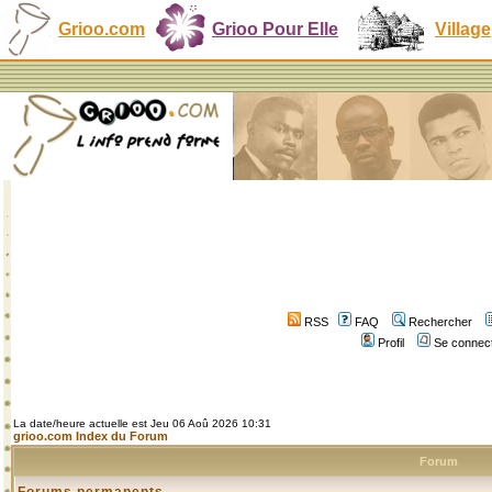
Grioo.com
Grioo Pour Elle
Village
RSS
FAQ
Rechercher
Profil
Se connect
La date/heure actuelle est Jeu 06 Aoû 2026 10:31
grioo.com Index du Forum
Forum