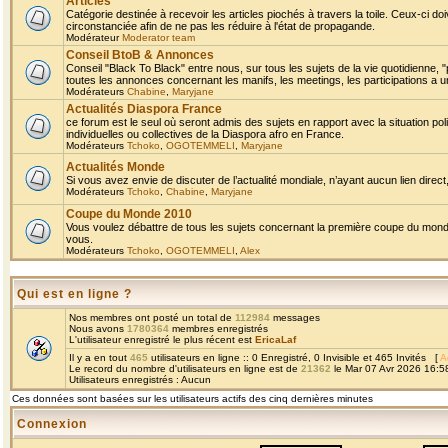
Articles
Catégorie destinée à recevoir les articles piochés à travers la toile. Ceux-ci doi
circonstanciée afin de ne pas les réduire à l'état de propagande.
Modérateur
Moderator team
Conseil BtoB & Annonces
Conseil "Black To Black" entre nous, sur tous les sujets de la vie quotidienne, "
toutes les annonces concernant les manifs, les meetings, les participations a un
Modérateurs
Chabine
,
Maryjane
Actualités Diaspora France
ce forum est le seul où seront admis des sujets en rapport avec la situation pol
individuelles ou collectives de la Diaspora afro en France.
Modérateurs
Tchoko
,
OGOTEMMELI
,
Maryjane
Actualités Monde
Si vous avez envie de discuter de l’actualité mondiale, n’ayant aucun lien direct, 
Modérateurs
Tchoko
,
Chabine
,
Maryjane
Coupe du Monde 2010
Vous voulez débattre de tous les sujets concernant la première coupe du monde 
vous.
Modérateurs
Tchoko
,
OGOTEMMELI
,
Alex
Qui est en ligne ?
Nos membres ont posté un total de
112984
messages
Nous avons
1780364
membres enregistrés
L'utilisateur enregistré le plus récent est
EricaLaf
Il y a en tout
465
utilisateurs en ligne :: 0 Enregistré, 0 Invisible et 465 Invités [
A
Le record du nombre d'utilisateurs en ligne est de
21362
le Mar 07 Avr 2026 16:5
Utilisateurs enregistrés : Aucun
Ces données sont basées sur les utilisateurs actifs des cinq dernières minutes
Connexion