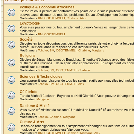
Forums permanents
Politique & Economie Africaines
Ce forum vous permet de confronter vos points de vue sur la politique africaine,
pouvez aussi discuter de tous les problemes liés au dévéloppement économique 
Modérateurs
BM
,
OGOTEMMELI
,
Chabine
,
Alex
Egyptologie
Vous etes passionnes ou tout simplement curieux? Venez echanger dans cette ru
civilisations.
Modérateurs
BM
,
OGOTEMMELI
Société
Discutez en toute décontraction, des différents sujets de votre choix, à l'exce
Mixité" Tout ceci dans le respect de vos interlocuteurs. Merci
Modérateurs
Tchoko
,
BM
,
OGOTEMMELI
,
Chabine
,
Maryjane
Religions
Disciple de Jésus, Mahomet ou Bouddha... En quête d'échange avec des fidèles
du thème des réligions... de la spiritualite et philosophie, En respectant les 
interdit sur ce forum.
Modérateurs
Tchoko
,
BM
,
OGOTEMMELI
,
Chabine
Sciences & Technologies
Lieu approprié pour discuter de tous les sujets relatifs aux nouvelles technolo
Modérateurs
Tchoko
,
BM
,
OGOTEMMELI
,
Alex
Célébrités
Fan de Michaël Jackson, Beyonce ou Koffi Olomide? Vous pouvez échanger ici l
Modérateur
Maryjane
Racisme & Mixité
Vous avez été victime de racisme? Un détail de l'actualité lié au racisme vous 
des autres.
Modérateurs
Tchoko
,
Chabine
,
Maryjane
Culture & Arts
Besoin de renseignement ou tout simplement d'échanger sur des faits de culture,
musique afro, cette rubrique est faite pour vous.
Modérateurs
BM
,
OGOTEMMELI
,
Chabine
,
Maryjane
,
Alex