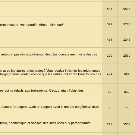
581
5586
329
3788
ormances de vos sportifs. Afros... bien sur!
458
2248
 auteurs, passés ou présents, des plus connus aux moins illustres
190
2530
en avec les autres grioonautes? Vous voulez informer les grioonautes
191
885
blogs et vous voulez voir ce que les autres ont écrit? Pour toutes ces
s points relatifs aux traitements. Ceux ci étant l'objet des
93
822
 auteurs étrangers ayant un rapport avec le monde en général, mais
6
15
itique, economique et sociale; des infos liees aux personnalités
223
3553