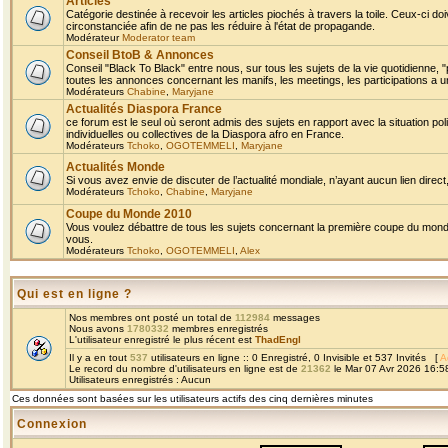
Articles
Catégorie destinée à recevoir les articles piochés à travers la toile. Ceux-ci doi
circonstanciée afin de ne pas les réduire à l'état de propagande.
Modérateur
Moderator team
Conseil BtoB & Annonces
Conseil "Black To Black" entre nous, sur tous les sujets de la vie quotidienne, "
toutes les annonces concernant les manifs, les meetings, les participations a un
Modérateurs
Chabine
,
Maryjane
Actualités Diaspora France
ce forum est le seul où seront admis des sujets en rapport avec la situation pol
individuelles ou collectives de la Diaspora afro en France.
Modérateurs
Tchoko
,
OGOTEMMELI
,
Maryjane
Actualités Monde
Si vous avez envie de discuter de l’actualité mondiale, n’ayant aucun lien direct, 
Modérateurs
Tchoko
,
Chabine
,
Maryjane
Coupe du Monde 2010
Vous voulez débattre de tous les sujets concernant la première coupe du monde 
vous.
Modérateurs
Tchoko
,
OGOTEMMELI
,
Alex
Qui est en ligne ?
Nos membres ont posté un total de
112984
messages
Nous avons
1780332
membres enregistrés
L'utilisateur enregistré le plus récent est
ThadEngl
Il y a en tout
537
utilisateurs en ligne :: 0 Enregistré, 0 Invisible et 537 Invités [
A
Le record du nombre d'utilisateurs en ligne est de
21362
le Mar 07 Avr 2026 16:5
Utilisateurs enregistrés : Aucun
Ces données sont basées sur les utilisateurs actifs des cinq dernières minutes
Connexion