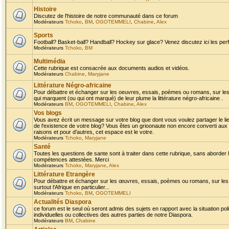
Histoire
Discutez de l'histoire de notre communauté dans ce forum
Modérateurs
Tchoko
,
BM
,
OGOTEMMELI
,
Chabine
,
Alex
Sports
Football? Basket-ball? Handball? Hockey sur glace? Venez discutez ici les perf
Modérateurs
Tchoko
,
BM
Multimédia
Cette rubrique est consacrée aux documents audios et vidéos.
Modérateurs
Chabine
,
Maryjane
Littérature Négro-africaine
Pour débattre et échanger sur les oeuvres, essais, poèmes ou romans, sur les
qui marquent (ou qui ont marqué) de leur plume la littérature négro-africaine .
Modérateurs
BM
,
OGOTEMMELI
,
Chabine
,
Alex
Vos blogs
Vous avez écrit un message sur votre blog que dont vous voulez partager le li
de l'existence de votre blog? Vous êtes un grioonaute non encore converti aux 
raisons et pour d'autres, cet espace est le votre.
Modérateurs
Tchoko
,
Maryjane
Santé
Toutes les questions de sante sont à traiter dans cette rubrique, sans aborder le
compétences attestées. Merci
Modérateurs
Tchoko
,
Maryjane
,
Alex
Littérature Etrangère
Pour débattre et échanger sur les œuvres, essais, poèmes ou romans, sur les
surtout l'Afrique en particulier...
Modérateurs
Tchoko
,
BM
,
OGOTEMMELI
Actualités Diaspora
ce forum est le seul où seront admis des sujets en rapport avec la situation pol
individuelles ou collectives des autres parties de notre Diaspora.
Modérateurs
BM
,
Chabine