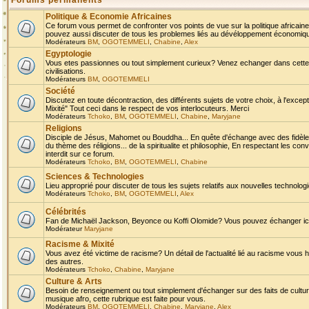
Forums permanents
Politique & Economie Africaines
Ce forum vous permet de confronter vos points de vue sur la politique africaine,
pouvez aussi discuter de tous les problemes liés au dévéloppement économique 
Modérateurs
BM
,
OGOTEMMELI
,
Chabine
,
Alex
Egyptologie
Vous etes passionnes ou tout simplement curieux? Venez echanger dans cette ru
civilisations.
Modérateurs
BM
,
OGOTEMMELI
Société
Discutez en toute décontraction, des différents sujets de votre choix, à l'exce
Mixité" Tout ceci dans le respect de vos interlocuteurs. Merci
Modérateurs
Tchoko
,
BM
,
OGOTEMMELI
,
Chabine
,
Maryjane
Religions
Disciple de Jésus, Mahomet ou Bouddha... En quête d'échange avec des fidèles
du thème des réligions... de la spiritualite et philosophie, En respectant les 
interdit sur ce forum.
Modérateurs
Tchoko
,
BM
,
OGOTEMMELI
,
Chabine
Sciences & Technologies
Lieu approprié pour discuter de tous les sujets relatifs aux nouvelles technolo
Modérateurs
Tchoko
,
BM
,
OGOTEMMELI
,
Alex
Célébrités
Fan de Michaël Jackson, Beyonce ou Koffi Olomide? Vous pouvez échanger ici l
Modérateur
Maryjane
Racisme & Mixité
Vous avez été victime de racisme? Un détail de l'actualité lié au racisme vous 
des autres.
Modérateurs
Tchoko
,
Chabine
,
Maryjane
Culture & Arts
Besoin de renseignement ou tout simplement d'échanger sur des faits de culture,
musique afro, cette rubrique est faite pour vous.
Modérateurs
BM
,
OGOTEMMELI
,
Chabine
,
Maryjane
,
Alex