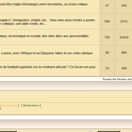
vent être l'objet d'échanges entre forumistes, ou d'une critique
47
334
papiers", immigration, emploi, etc... Vous etes aussi invites a poster
560
2072
 colloque, une table ronde, etc...
itique, économique et sociale; des infos liées aux personnalités
750
12919
90
985
a priori, avec l’Afrique et sa Diaspora, faites le sur cette rubrique.
de football organisée sur le continent africain ? Ce forum est pour
14
199
Toutes les heures so
dministrateur
] [
Modérateur
]
8