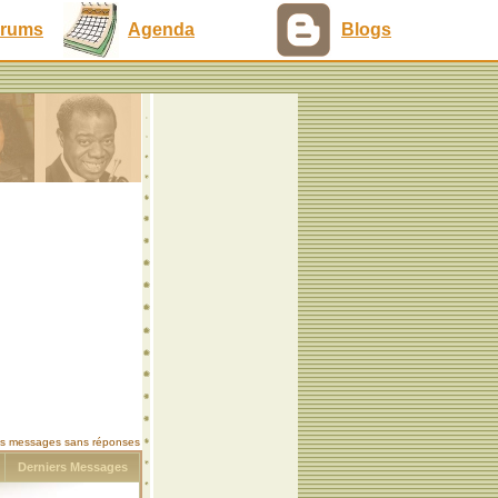
rums
Agenda
Blogs
les messages sans réponses
s
Derniers Messages