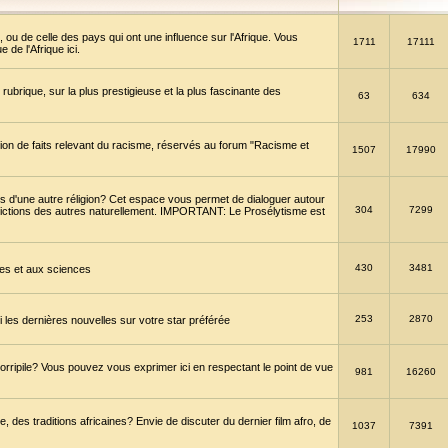
 ou de celle des pays qui ont une influence sur l'Afrique. Vous
1711
17111
de l'Afrique ici.
brique, sur la plus prestigieuse et la plus fascinante des
63
634
ption de faits relevant du racisme, réservés au forum "Racisme et
1507
17990
 d'une autre réligion? Cet espace vous permet de dialoguer autour
304
7299
convictions des autres naturellement. IMPORTANT: Le Prosélytisme est
430
3481
gies et aux sciences
253
2870
es dernières nouvelles sur votre star préférée
horripile? Vous pouvez vous exprimer ici en respectant le point de vue
981
16260
 des traditions africaines? Envie de discuter du dernier film afro, de
1037
7391