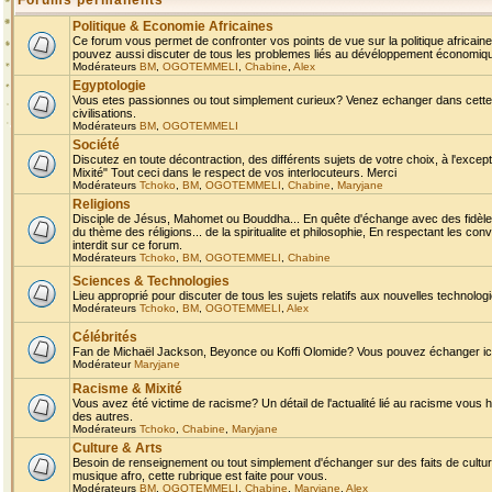
Forums permanents
Politique & Economie Africaines
Ce forum vous permet de confronter vos points de vue sur la politique africaine,
pouvez aussi discuter de tous les problemes liés au dévéloppement économique 
Modérateurs
BM
,
OGOTEMMELI
,
Chabine
,
Alex
Egyptologie
Vous etes passionnes ou tout simplement curieux? Venez echanger dans cette ru
civilisations.
Modérateurs
BM
,
OGOTEMMELI
Société
Discutez en toute décontraction, des différents sujets de votre choix, à l'exce
Mixité" Tout ceci dans le respect de vos interlocuteurs. Merci
Modérateurs
Tchoko
,
BM
,
OGOTEMMELI
,
Chabine
,
Maryjane
Religions
Disciple de Jésus, Mahomet ou Bouddha... En quête d'échange avec des fidèles
du thème des réligions... de la spiritualite et philosophie, En respectant les 
interdit sur ce forum.
Modérateurs
Tchoko
,
BM
,
OGOTEMMELI
,
Chabine
Sciences & Technologies
Lieu approprié pour discuter de tous les sujets relatifs aux nouvelles technolo
Modérateurs
Tchoko
,
BM
,
OGOTEMMELI
,
Alex
Célébrités
Fan de Michaël Jackson, Beyonce ou Koffi Olomide? Vous pouvez échanger ici l
Modérateur
Maryjane
Racisme & Mixité
Vous avez été victime de racisme? Un détail de l'actualité lié au racisme vous 
des autres.
Modérateurs
Tchoko
,
Chabine
,
Maryjane
Culture & Arts
Besoin de renseignement ou tout simplement d'échanger sur des faits de culture,
musique afro, cette rubrique est faite pour vous.
Modérateurs
BM
,
OGOTEMMELI
,
Chabine
,
Maryjane
,
Alex