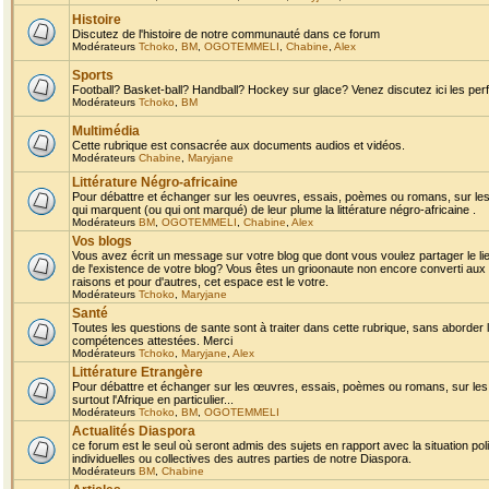
Histoire
Discutez de l'histoire de notre communauté dans ce forum
Modérateurs
Tchoko
,
BM
,
OGOTEMMELI
,
Chabine
,
Alex
Sports
Football? Basket-ball? Handball? Hockey sur glace? Venez discutez ici les perf
Modérateurs
Tchoko
,
BM
Multimédia
Cette rubrique est consacrée aux documents audios et vidéos.
Modérateurs
Chabine
,
Maryjane
Littérature Négro-africaine
Pour débattre et échanger sur les oeuvres, essais, poèmes ou romans, sur les
qui marquent (ou qui ont marqué) de leur plume la littérature négro-africaine .
Modérateurs
BM
,
OGOTEMMELI
,
Chabine
,
Alex
Vos blogs
Vous avez écrit un message sur votre blog que dont vous voulez partager le li
de l'existence de votre blog? Vous êtes un grioonaute non encore converti aux 
raisons et pour d'autres, cet espace est le votre.
Modérateurs
Tchoko
,
Maryjane
Santé
Toutes les questions de sante sont à traiter dans cette rubrique, sans aborder le
compétences attestées. Merci
Modérateurs
Tchoko
,
Maryjane
,
Alex
Littérature Etrangère
Pour débattre et échanger sur les œuvres, essais, poèmes ou romans, sur les
surtout l'Afrique en particulier...
Modérateurs
Tchoko
,
BM
,
OGOTEMMELI
Actualités Diaspora
ce forum est le seul où seront admis des sujets en rapport avec la situation pol
individuelles ou collectives des autres parties de notre Diaspora.
Modérateurs
BM
,
Chabine