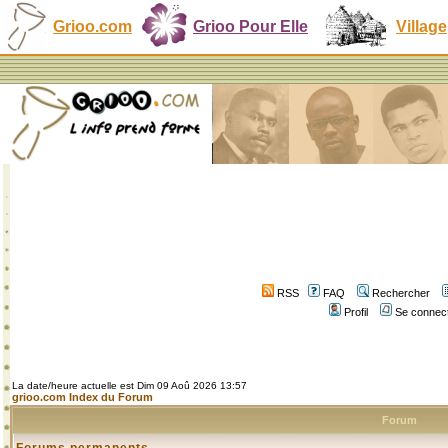
Grioo.com
Grioo Pour Elle
Village
RSS
FAQ
Rechercher
Profil
Se connect
La date/heure actuelle est Dim 09 Aoû 2026 13:57
grioo.com Index du Forum
Forum