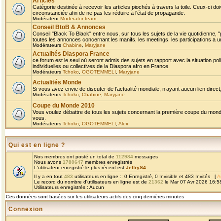
Articles
Catégorie destinée à recevoir les articles piochés à travers la toile. Ceux-ci doi
circonstanciée afin de ne pas les réduire à l'état de propagande.
Modérateur
Moderator team
Conseil BtoB & Annonces
Conseil "Black To Black" entre nous, sur tous les sujets de la vie quotidienne, "
toutes les annonces concernant les manifs, les meetings, les participations a un
Modérateurs
Chabine
,
Maryjane
Actualités Diaspora France
ce forum est le seul où seront admis des sujets en rapport avec la situation pol
individuelles ou collectives de la Diaspora afro en France.
Modérateurs
Tchoko
,
OGOTEMMELI
,
Maryjane
Actualités Monde
Si vous avez envie de discuter de l’actualité mondiale, n’ayant aucun lien direct, 
Modérateurs
Tchoko
,
Chabine
,
Maryjane
Coupe du Monde 2010
Vous voulez débattre de tous les sujets concernant la première coupe du monde 
vous.
Modérateurs
Tchoko
,
OGOTEMMELI
,
Alex
Qui est en ligne ?
Nos membres ont posté un total de
112984
messages
Nous avons
1780647
membres enregistrés
L'utilisateur enregistré le plus récent est
JeffryS4
Il y a en tout
483
utilisateurs en ligne :: 0 Enregistré, 0 Invisible et 483 Invités [
A
Le record du nombre d'utilisateurs en ligne est de
21362
le Mar 07 Avr 2026 16:5
Utilisateurs enregistrés : Aucun
Ces données sont basées sur les utilisateurs actifs des cinq dernières minutes
Connexion