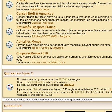
Articles
Catégorie destinée à recevoir les articles piochés à travers la toile. Ceux-ci doi
circonstanciée afin de ne pas les réduire à l'état de propagande.
Modérateur
Moderator team
Conseil BtoB & Annonces
Conseil "Black To Black" entre nous, sur tous les sujets de la vie quotidienne, "
toutes les annonces concernant les manifs, les meetings, les participations a un
Modérateurs
Chabine
,
Maryjane
Actualités Diaspora France
ce forum est le seul où seront admis des sujets en rapport avec la situation pol
individuelles ou collectives de la Diaspora afro en France.
Modérateurs
Tchoko
,
OGOTEMMELI
,
Maryjane
Actualités Monde
Si vous avez envie de discuter de l’actualité mondiale, n’ayant aucun lien direct, 
Modérateurs
Tchoko
,
Chabine
,
Maryjane
Coupe du Monde 2010
Vous voulez débattre de tous les sujets concernant la première coupe du monde 
vous.
Modérateurs
Tchoko
,
OGOTEMMELI
,
Alex
Qui est en ligne ?
Nos membres ont posté un total de
112984
messages
Nous avons
1780579
membres enregistrés
L'utilisateur enregistré le plus récent est
Liza5111
Il y a en tout
276
utilisateurs en ligne :: 0 Enregistré, 0 Invisible et 276 Invités [
A
Le record du nombre d'utilisateurs en ligne est de
21362
le Mar 07 Avr 2026 16:5
Utilisateurs enregistrés : Aucun
Ces données sont basées sur les utilisateurs actifs des cinq dernières minutes
Connexion