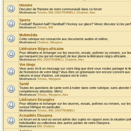
Histoire
Discutez de l'histoire de notre communauté dans ce forum
Modérateurs
Tchoko
,
BM
,
OGOTEMMELI
,
Chabine
,
Alex
Sports
Football? Basket-ball? Handball? Hockey sur glace? Venez discutez ici les perf
Modérateurs
Tchoko
,
BM
Multimédia
Cette rubrique est consacrée aux documents audios et vidéos.
Modérateurs
Chabine
,
Maryjane
Littérature Négro-africaine
Pour débattre et échanger sur les oeuvres, essais, poèmes ou romans, sur les
qui marquent (ou qui ont marqué) de leur plume la littérature négro-africaine .
Modérateurs
BM
,
OGOTEMMELI
,
Chabine
,
Alex
Vos blogs
Vous avez écrit un message sur votre blog que dont vous voulez partager le li
de l'existence de votre blog? Vous êtes un grioonaute non encore converti aux 
raisons et pour d'autres, cet espace est le votre.
Modérateurs
Tchoko
,
Maryjane
Santé
Toutes les questions de sante sont à traiter dans cette rubrique, sans aborder le
compétences attestées. Merci
Modérateurs
Tchoko
,
Maryjane
,
Alex
Littérature Etrangère
Pour débattre et échanger sur les œuvres, essais, poèmes ou romans, sur les
surtout l'Afrique en particulier...
Modérateurs
Tchoko
,
BM
,
OGOTEMMELI
Actualités Diaspora
ce forum est le seul où seront admis des sujets en rapport avec la situation pol
individuelles ou collectives des autres parties de notre Diaspora.
Modérateurs
BM
,
Chabine