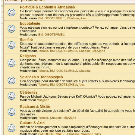
Forums permanents
Politique & Economie Africaines
Ce forum vous permet de confronter vos points de vue sur la politique africaine,
pouvez aussi discuter de tous les problemes liés au dévéloppement économique 
Modérateurs
BM
,
OGOTEMMELI
,
Chabine
,
Alex
Egyptologie
Vous etes passionnes ou tout simplement curieux? Venez echanger dans cette ru
civilisations.
Modérateurs
BM
,
OGOTEMMELI
Société
Discutez en toute décontraction, des différents sujets de votre choix, à l'exce
Mixité" Tout ceci dans le respect de vos interlocuteurs. Merci
Modérateurs
Tchoko
,
BM
,
OGOTEMMELI
,
Chabine
,
Maryjane
Religions
Disciple de Jésus, Mahomet ou Bouddha... En quête d'échange avec des fidèles
du thème des réligions... de la spiritualite et philosophie, En respectant les 
interdit sur ce forum.
Modérateurs
Tchoko
,
BM
,
OGOTEMMELI
,
Chabine
Sciences & Technologies
Lieu approprié pour discuter de tous les sujets relatifs aux nouvelles technolo
Modérateurs
Tchoko
,
BM
,
OGOTEMMELI
,
Alex
Célébrités
Fan de Michaël Jackson, Beyonce ou Koffi Olomide? Vous pouvez échanger ici l
Modérateur
Maryjane
Racisme & Mixité
Vous avez été victime de racisme? Un détail de l'actualité lié au racisme vous 
des autres.
Modérateurs
Tchoko
,
Chabine
,
Maryjane
Culture & Arts
Besoin de renseignement ou tout simplement d'échanger sur des faits de culture,
musique afro, cette rubrique est faite pour vous.
Modérateurs
BM
,
OGOTEMMELI
,
Chabine
,
Maryjane
,
Alex