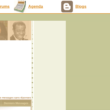
rums
Agenda
Blogs
les messages sans réponses
s
Derniers Messages