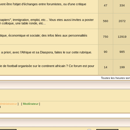
vent être l'objet d'échanges entre forumistes, ou d'une critique
47
334
papiers", immigration, emploi, etc... Vous etes aussi invites a poster
560
2072
 colloque, une table ronde, etc...
itique, économique et sociale; des infos liées aux personnalités
750
12919
90
985
a priori, avec l’Afrique et sa Diaspora, faites le sur cette rubrique.
de football organisée sur le continent africain ? Ce forum est pour
14
199
Toutes les heures so
dministrateur
] [
Modérateur
]
8