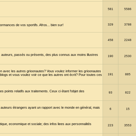
581
5586
329
3788
ormances de vos sportifs. Afros... bien sur!
458
2248
 auteurs, passés ou présents, des plus connus aux moins illustres
190
2530
en avec les autres grioonautes? Vous voulez informer les grioonautes
191
885
blogs et vous voulez voir ce que les autres ont écrit? Pour toutes ces
s points relatifs aux traitements. Ceux ci étant l'objet des
93
822
 auteurs étrangers ayant un rapport avec le monde en général, mais
6
15
itique, economique et sociale; des infos liees aux personnalités
223
3553