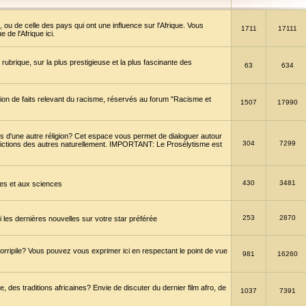
 ou de celle des pays qui ont une influence sur l'Afrique. Vous
1711
17111
de l'Afrique ici.
brique, sur la plus prestigieuse et la plus fascinante des
63
634
ption de faits relevant du racisme, réservés au forum "Racisme et
1507
17990
 d'une autre réligion? Cet espace vous permet de dialoguer autour
304
7299
convictions des autres naturellement. IMPORTANT: Le Prosélytisme est
430
3481
gies et aux sciences
253
2870
es dernières nouvelles sur votre star préférée
horripile? Vous pouvez vous exprimer ici en respectant le point de vue
981
16260
 des traditions africaines? Envie de discuter du dernier film afro, de
1037
7391