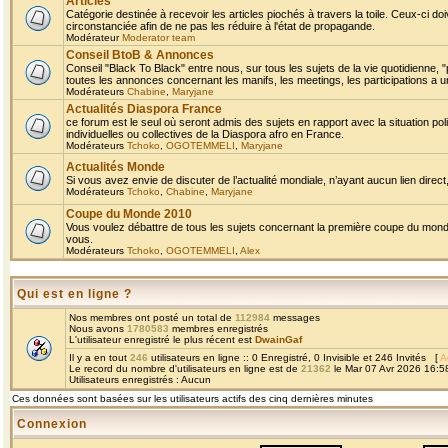
Articles
Catégorie destinée à recevoir les articles piochés à travers la toile. Ceux-ci doi
circonstanciée afin de ne pas les réduire à l'état de propagande.
Modérateur
Moderator team
Conseil BtoB & Annonces
Conseil "Black To Black" entre nous, sur tous les sujets de la vie quotidienne, "
toutes les annonces concernant les manifs, les meetings, les participations a un
Modérateurs
Chabine
,
Maryjane
Actualités Diaspora France
ce forum est le seul où seront admis des sujets en rapport avec la situation pol
individuelles ou collectives de la Diaspora afro en France.
Modérateurs
Tchoko
,
OGOTEMMELI
,
Maryjane
Actualités Monde
Si vous avez envie de discuter de l’actualité mondiale, n’ayant aucun lien direct, 
Modérateurs
Tchoko
,
Chabine
,
Maryjane
Coupe du Monde 2010
Vous voulez débattre de tous les sujets concernant la première coupe du monde 
vous.
Modérateurs
Tchoko
,
OGOTEMMELI
,
Alex
Qui est en ligne ?
Nos membres ont posté un total de
112984
messages
Nous avons
1780583
membres enregistrés
L'utilisateur enregistré le plus récent est
DwainGaf
Il y a en tout
246
utilisateurs en ligne :: 0 Enregistré, 0 Invisible et 246 Invités [
A
Le record du nombre d'utilisateurs en ligne est de
21362
le Mar 07 Avr 2026 16:5
Utilisateurs enregistrés : Aucun
Ces données sont basées sur les utilisateurs actifs des cinq dernières minutes
Connexion