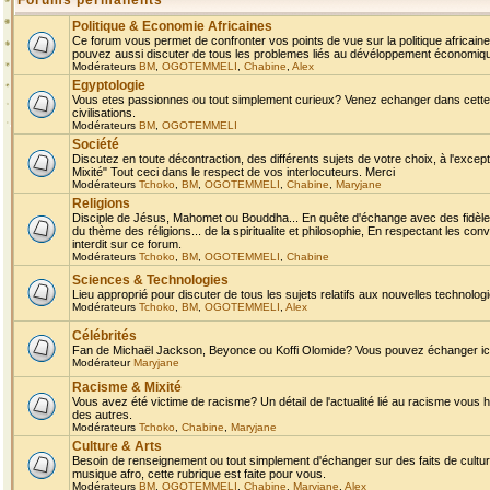
Forums permanents
Politique & Economie Africaines
Ce forum vous permet de confronter vos points de vue sur la politique africaine,
pouvez aussi discuter de tous les problemes liés au dévéloppement économique 
Modérateurs
BM
,
OGOTEMMELI
,
Chabine
,
Alex
Egyptologie
Vous etes passionnes ou tout simplement curieux? Venez echanger dans cette ru
civilisations.
Modérateurs
BM
,
OGOTEMMELI
Société
Discutez en toute décontraction, des différents sujets de votre choix, à l'exce
Mixité" Tout ceci dans le respect de vos interlocuteurs. Merci
Modérateurs
Tchoko
,
BM
,
OGOTEMMELI
,
Chabine
,
Maryjane
Religions
Disciple de Jésus, Mahomet ou Bouddha... En quête d'échange avec des fidèles
du thème des réligions... de la spiritualite et philosophie, En respectant les 
interdit sur ce forum.
Modérateurs
Tchoko
,
BM
,
OGOTEMMELI
,
Chabine
Sciences & Technologies
Lieu approprié pour discuter de tous les sujets relatifs aux nouvelles technolo
Modérateurs
Tchoko
,
BM
,
OGOTEMMELI
,
Alex
Célébrités
Fan de Michaël Jackson, Beyonce ou Koffi Olomide? Vous pouvez échanger ici l
Modérateur
Maryjane
Racisme & Mixité
Vous avez été victime de racisme? Un détail de l'actualité lié au racisme vous 
des autres.
Modérateurs
Tchoko
,
Chabine
,
Maryjane
Culture & Arts
Besoin de renseignement ou tout simplement d'échanger sur des faits de culture,
musique afro, cette rubrique est faite pour vous.
Modérateurs
BM
,
OGOTEMMELI
,
Chabine
,
Maryjane
,
Alex