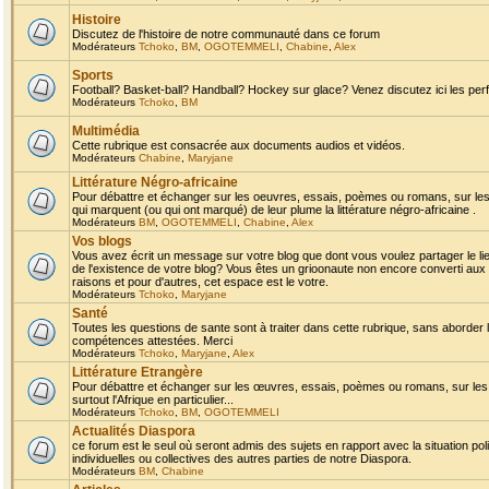
Histoire
Discutez de l'histoire de notre communauté dans ce forum
Modérateurs
Tchoko
,
BM
,
OGOTEMMELI
,
Chabine
,
Alex
Sports
Football? Basket-ball? Handball? Hockey sur glace? Venez discutez ici les perf
Modérateurs
Tchoko
,
BM
Multimédia
Cette rubrique est consacrée aux documents audios et vidéos.
Modérateurs
Chabine
,
Maryjane
Littérature Négro-africaine
Pour débattre et échanger sur les oeuvres, essais, poèmes ou romans, sur les
qui marquent (ou qui ont marqué) de leur plume la littérature négro-africaine .
Modérateurs
BM
,
OGOTEMMELI
,
Chabine
,
Alex
Vos blogs
Vous avez écrit un message sur votre blog que dont vous voulez partager le li
de l'existence de votre blog? Vous êtes un grioonaute non encore converti aux 
raisons et pour d'autres, cet espace est le votre.
Modérateurs
Tchoko
,
Maryjane
Santé
Toutes les questions de sante sont à traiter dans cette rubrique, sans aborder le
compétences attestées. Merci
Modérateurs
Tchoko
,
Maryjane
,
Alex
Littérature Etrangère
Pour débattre et échanger sur les œuvres, essais, poèmes ou romans, sur les
surtout l'Afrique en particulier...
Modérateurs
Tchoko
,
BM
,
OGOTEMMELI
Actualités Diaspora
ce forum est le seul où seront admis des sujets en rapport avec la situation pol
individuelles ou collectives des autres parties de notre Diaspora.
Modérateurs
BM
,
Chabine