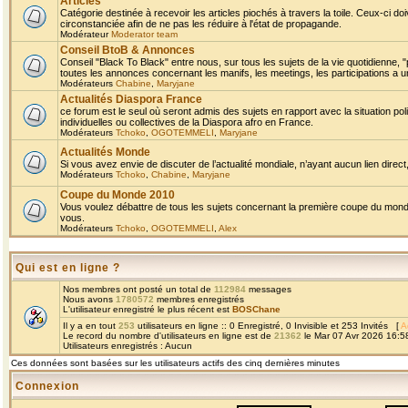
Articles
Catégorie destinée à recevoir les articles piochés à travers la toile. Ceux-ci doi
circonstanciée afin de ne pas les réduire à l'état de propagande.
Modérateur
Moderator team
Conseil BtoB & Annonces
Conseil "Black To Black" entre nous, sur tous les sujets de la vie quotidienne, "
toutes les annonces concernant les manifs, les meetings, les participations a un
Modérateurs
Chabine
,
Maryjane
Actualités Diaspora France
ce forum est le seul où seront admis des sujets en rapport avec la situation pol
individuelles ou collectives de la Diaspora afro en France.
Modérateurs
Tchoko
,
OGOTEMMELI
,
Maryjane
Actualités Monde
Si vous avez envie de discuter de l’actualité mondiale, n’ayant aucun lien direct, 
Modérateurs
Tchoko
,
Chabine
,
Maryjane
Coupe du Monde 2010
Vous voulez débattre de tous les sujets concernant la première coupe du monde 
vous.
Modérateurs
Tchoko
,
OGOTEMMELI
,
Alex
Qui est en ligne ?
Nos membres ont posté un total de
112984
messages
Nous avons
1780572
membres enregistrés
L'utilisateur enregistré le plus récent est
BOSChane
Il y a en tout
253
utilisateurs en ligne :: 0 Enregistré, 0 Invisible et 253 Invités [
A
Le record du nombre d'utilisateurs en ligne est de
21362
le Mar 07 Avr 2026 16:5
Utilisateurs enregistrés : Aucun
Ces données sont basées sur les utilisateurs actifs des cinq dernières minutes
Connexion