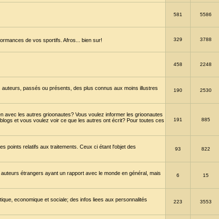
581
5586
329
3788
ormances de vos sportifs. Afros... bien sur!
458
2248
 auteurs, passés ou présents, des plus connus aux moins illustres
190
2530
en avec les autres grioonautes? Vous voulez informer les grioonautes
191
885
blogs et vous voulez voir ce que les autres ont écrit? Pour toutes ces
s points relatifs aux traitements. Ceux ci étant l'objet des
93
822
 auteurs étrangers ayant un rapport avec le monde en général, mais
6
15
itique, economique et sociale; des infos liees aux personnalités
223
3553