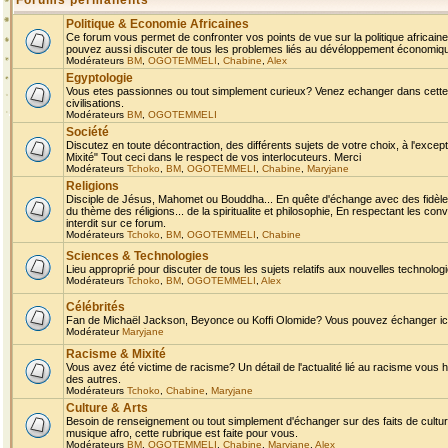
Forums permanents
Politique & Economie Africaines
Ce forum vous permet de confronter vos points de vue sur la politique africaine,
pouvez aussi discuter de tous les problemes liés au dévéloppement économique 
Modérateurs
BM
,
OGOTEMMELI
,
Chabine
,
Alex
Egyptologie
Vous etes passionnes ou tout simplement curieux? Venez echanger dans cette ru
civilisations.
Modérateurs
BM
,
OGOTEMMELI
Société
Discutez en toute décontraction, des différents sujets de votre choix, à l'exce
Mixité" Tout ceci dans le respect de vos interlocuteurs. Merci
Modérateurs
Tchoko
,
BM
,
OGOTEMMELI
,
Chabine
,
Maryjane
Religions
Disciple de Jésus, Mahomet ou Bouddha... En quête d'échange avec des fidèles
du thème des réligions... de la spiritualite et philosophie, En respectant les 
interdit sur ce forum.
Modérateurs
Tchoko
,
BM
,
OGOTEMMELI
,
Chabine
Sciences & Technologies
Lieu approprié pour discuter de tous les sujets relatifs aux nouvelles technolo
Modérateurs
Tchoko
,
BM
,
OGOTEMMELI
,
Alex
Célébrités
Fan de Michaël Jackson, Beyonce ou Koffi Olomide? Vous pouvez échanger ici l
Modérateur
Maryjane
Racisme & Mixité
Vous avez été victime de racisme? Un détail de l'actualité lié au racisme vous 
des autres.
Modérateurs
Tchoko
,
Chabine
,
Maryjane
Culture & Arts
Besoin de renseignement ou tout simplement d'échanger sur des faits de culture,
musique afro, cette rubrique est faite pour vous.
Modérateurs
BM
,
OGOTEMMELI
,
Chabine
,
Maryjane
,
Alex