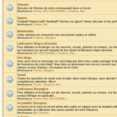
Histoire
Discutez de l'histoire de notre communauté dans ce forum
Modérateurs
Tchoko
,
BM
,
OGOTEMMELI
,
Chabine
,
Alex
Sports
Football? Basket-ball? Handball? Hockey sur glace? Venez discutez ici les perf
Modérateurs
Tchoko
,
BM
Multimédia
Cette rubrique est consacrée aux documents audios et vidéos.
Modérateurs
Chabine
,
Maryjane
Littérature Négro-africaine
Pour débattre et échanger sur les oeuvres, essais, poèmes ou romans, sur les
qui marquent (ou qui ont marqué) de leur plume la littérature négro-africaine .
Modérateurs
BM
,
OGOTEMMELI
,
Chabine
,
Alex
Vos blogs
Vous avez écrit un message sur votre blog que dont vous voulez partager le li
de l'existence de votre blog? Vous êtes un grioonaute non encore converti aux 
raisons et pour d'autres, cet espace est le votre.
Modérateurs
Tchoko
,
Maryjane
Santé
Toutes les questions de sante sont à traiter dans cette rubrique, sans aborder le
compétences attestées. Merci
Modérateurs
Tchoko
,
Maryjane
,
Alex
Littérature Etrangère
Pour débattre et échanger sur les œuvres, essais, poèmes ou romans, sur les
surtout l'Afrique en particulier...
Modérateurs
Tchoko
,
BM
,
OGOTEMMELI
Actualités Diaspora
ce forum est le seul où seront admis des sujets en rapport avec la situation pol
individuelles ou collectives des autres parties de notre Diaspora.
Modérateurs
BM
,
Chabine