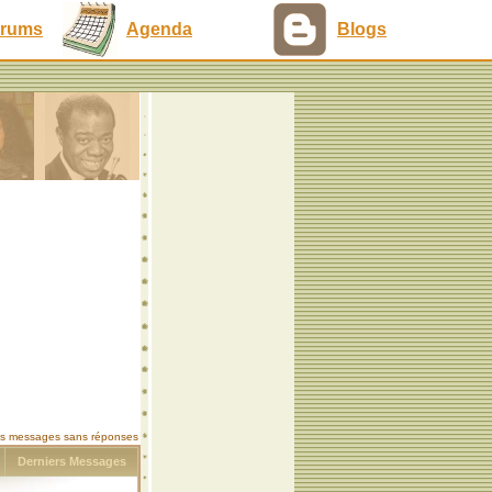
rums
Agenda
Blogs
les messages sans réponses
s
Derniers Messages