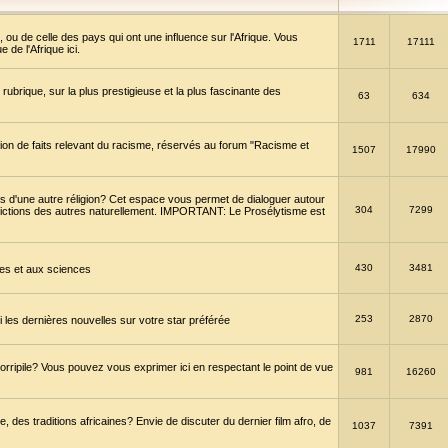
 ou de celle des pays qui ont une influence sur l'Afrique. Vous
1711
17111
de l'Afrique ici.
brique, sur la plus prestigieuse et la plus fascinante des
63
634
ption de faits relevant du racisme, réservés au forum "Racisme et
1507
17990
 d'une autre réligion? Cet espace vous permet de dialoguer autour
304
7299
convictions des autres naturellement. IMPORTANT: Le Prosélytisme est
430
3481
gies et aux sciences
253
2870
es dernières nouvelles sur votre star préférée
horripile? Vous pouvez vous exprimer ici en respectant le point de vue
981
16260
 des traditions africaines? Envie de discuter du dernier film afro, de
1037
7391