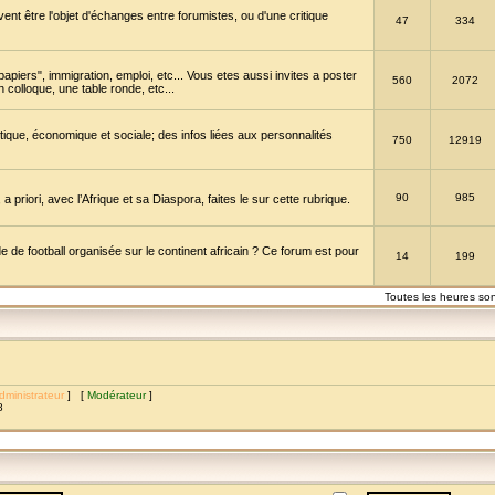
vent être l'objet d'échanges entre forumistes, ou d'une critique
47
334
papiers", immigration, emploi, etc... Vous etes aussi invites a poster
560
2072
 colloque, une table ronde, etc...
itique, économique et sociale; des infos liées aux personnalités
750
12919
90
985
a priori, avec l’Afrique et sa Diaspora, faites le sur cette rubrique.
de football organisée sur le continent africain ? Ce forum est pour
14
199
Toutes les heures so
dministrateur
] [
Modérateur
]
8