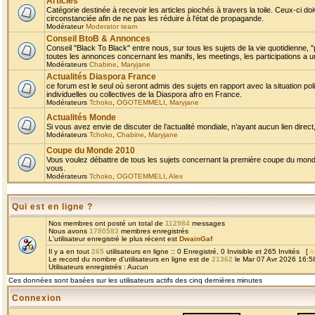
Articles
Catégorie destinée à recevoir les articles piochés à travers la toile. Ceux-ci doi
circonstanciée afin de ne pas les réduire à l'état de propagande.
Modérateur
Moderator team
Conseil BtoB & Annonces
Conseil "Black To Black" entre nous, sur tous les sujets de la vie quotidienne, "
toutes les annonces concernant les manifs, les meetings, les participations a un
Modérateurs
Chabine
,
Maryjane
Actualités Diaspora France
ce forum est le seul où seront admis des sujets en rapport avec la situation pol
individuelles ou collectives de la Diaspora afro en France.
Modérateurs
Tchoko
,
OGOTEMMELI
,
Maryjane
Actualités Monde
Si vous avez envie de discuter de l’actualité mondiale, n’ayant aucun lien direct, 
Modérateurs
Tchoko
,
Chabine
,
Maryjane
Coupe du Monde 2010
Vous voulez débattre de tous les sujets concernant la première coupe du monde 
vous.
Modérateurs
Tchoko
,
OGOTEMMELI
,
Alex
Qui est en ligne ?
Nos membres ont posté un total de
112984
messages
Nous avons
1780583
membres enregistrés
L'utilisateur enregistré le plus récent est
DwainGaf
Il y a en tout
265
utilisateurs en ligne :: 0 Enregistré, 0 Invisible et 265 Invités [
A
Le record du nombre d'utilisateurs en ligne est de
21362
le Mar 07 Avr 2026 16:5
Utilisateurs enregistrés : Aucun
Ces données sont basées sur les utilisateurs actifs des cinq dernières minutes
Connexion