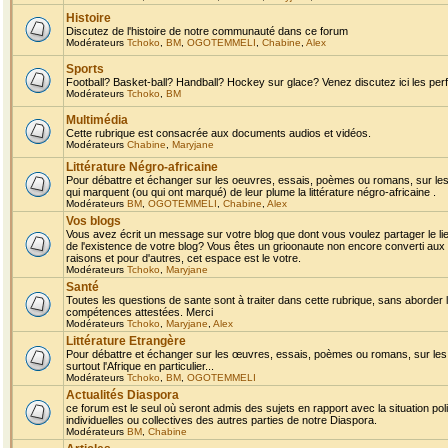
Histoire
Discutez de l'histoire de notre communauté dans ce forum
Modérateurs
Tchoko
,
BM
,
OGOTEMMELI
,
Chabine
,
Alex
Sports
Football? Basket-ball? Handball? Hockey sur glace? Venez discutez ici les perf
Modérateurs
Tchoko
,
BM
Multimédia
Cette rubrique est consacrée aux documents audios et vidéos.
Modérateurs
Chabine
,
Maryjane
Littérature Négro-africaine
Pour débattre et échanger sur les oeuvres, essais, poèmes ou romans, sur les
qui marquent (ou qui ont marqué) de leur plume la littérature négro-africaine .
Modérateurs
BM
,
OGOTEMMELI
,
Chabine
,
Alex
Vos blogs
Vous avez écrit un message sur votre blog que dont vous voulez partager le li
de l'existence de votre blog? Vous êtes un grioonaute non encore converti aux 
raisons et pour d'autres, cet espace est le votre.
Modérateurs
Tchoko
,
Maryjane
Santé
Toutes les questions de sante sont à traiter dans cette rubrique, sans aborder le
compétences attestées. Merci
Modérateurs
Tchoko
,
Maryjane
,
Alex
Littérature Etrangère
Pour débattre et échanger sur les œuvres, essais, poèmes ou romans, sur les
surtout l'Afrique en particulier...
Modérateurs
Tchoko
,
BM
,
OGOTEMMELI
Actualités Diaspora
ce forum est le seul où seront admis des sujets en rapport avec la situation pol
individuelles ou collectives des autres parties de notre Diaspora.
Modérateurs
BM
,
Chabine