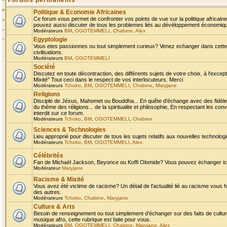
Forums permanents
Politique & Economie Africaines
Ce forum vous permet de confronter vos points de vue sur la politique africaine,
pouvez aussi discuter de tous les problemes liés au dévéloppement économique 
Modérateurs
BM
,
OGOTEMMELI
,
Chabine
,
Alex
Egyptologie
Vous etes passionnes ou tout simplement curieux? Venez echanger dans cette ru
civilisations.
Modérateurs
BM
,
OGOTEMMELI
Société
Discutez en toute décontraction, des différents sujets de votre choix, à l'exce
Mixité" Tout ceci dans le respect de vos interlocuteurs. Merci
Modérateurs
Tchoko
,
BM
,
OGOTEMMELI
,
Chabine
,
Maryjane
Religions
Disciple de Jésus, Mahomet ou Bouddha... En quête d'échange avec des fidèles
du thème des réligions... de la spiritualite et philosophie, En respectant les 
interdit sur ce forum.
Modérateurs
Tchoko
,
BM
,
OGOTEMMELI
,
Chabine
Sciences & Technologies
Lieu approprié pour discuter de tous les sujets relatifs aux nouvelles technolo
Modérateurs
Tchoko
,
BM
,
OGOTEMMELI
,
Alex
Célébrités
Fan de Michaël Jackson, Beyonce ou Koffi Olomide? Vous pouvez échanger ici l
Modérateur
Maryjane
Racisme & Mixité
Vous avez été victime de racisme? Un détail de l'actualité lié au racisme vous 
des autres.
Modérateurs
Tchoko
,
Chabine
,
Maryjane
Culture & Arts
Besoin de renseignement ou tout simplement d'échanger sur des faits de culture,
musique afro, cette rubrique est faite pour vous.
Modérateurs
BM
,
OGOTEMMELI
,
Chabine
,
Maryjane
,
Alex