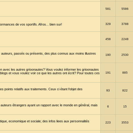
581
5586
329
3788
ormances de vos sportifs. Afros... bien sur!
458
2248
 auteurs, passés ou présents, des plus connus aux moins illustres
190
2530
en avec les autres grioonautes? Vous voulez informer les grioonautes
191
885
blogs et vous voulez voir ce que les autres ont écrit? Pour toutes ces
s points relatifs aux traitements. Ceux ci étant l'objet des
93
822
 auteurs étrangers ayant un rapport avec le monde en général, mais
6
15
itique, economique et sociale; des infos liees aux personnalités
223
3553