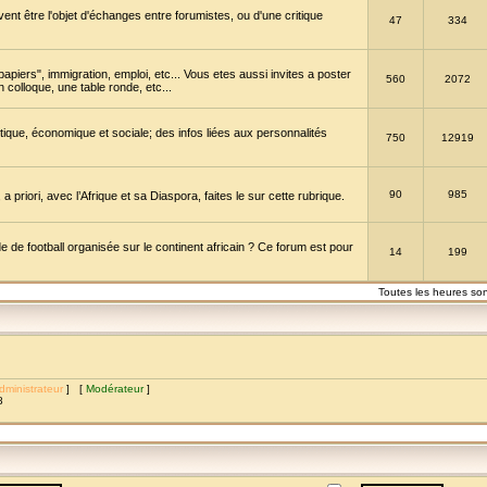
vent être l'objet d'échanges entre forumistes, ou d'une critique
47
334
papiers", immigration, emploi, etc... Vous etes aussi invites a poster
560
2072
 colloque, une table ronde, etc...
itique, économique et sociale; des infos liées aux personnalités
750
12919
90
985
a priori, avec l’Afrique et sa Diaspora, faites le sur cette rubrique.
de football organisée sur le continent africain ? Ce forum est pour
14
199
Toutes les heures so
dministrateur
] [
Modérateur
]
8