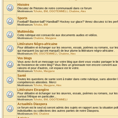
Histoire
Discutez de l'histoire de notre communauté dans ce forum
Modérateurs
Tchoko
,
BM
,
OGOTEMMELI
,
Chabine
,
Alex
Sports
Football? Basket-ball? Handball? Hockey sur glace? Venez discutez ici les perf
Modérateurs
Tchoko
,
BM
Multimédia
Cette rubrique est consacrée aux documents audios et vidéos.
Modérateurs
Chabine
,
Maryjane
Littérature Négro-africaine
Pour débattre et échanger sur les oeuvres, essais, poèmes ou romans, sur les
qui marquent (ou qui ont marqué) de leur plume la littérature négro-africaine .
Modérateurs
BM
,
OGOTEMMELI
,
Chabine
,
Alex
Vos blogs
Vous avez écrit un message sur votre blog que dont vous voulez partager le li
de l'existence de votre blog? Vous êtes un grioonaute non encore converti aux 
raisons et pour d'autres, cet espace est le votre.
Modérateurs
Tchoko
,
Maryjane
Santé
Toutes les questions de sante sont à traiter dans cette rubrique, sans aborder le
compétences attestées. Merci
Modérateurs
Tchoko
,
Maryjane
,
Alex
Littérature Etrangère
Pour débattre et échanger sur les œuvres, essais, poèmes ou romans, sur les
surtout l'Afrique en particulier...
Modérateurs
Tchoko
,
BM
,
OGOTEMMELI
Actualités Diaspora
ce forum est le seul où seront admis des sujets en rapport avec la situation pol
individuelles ou collectives des autres parties de notre Diaspora.
Modérateurs
BM
,
Chabine