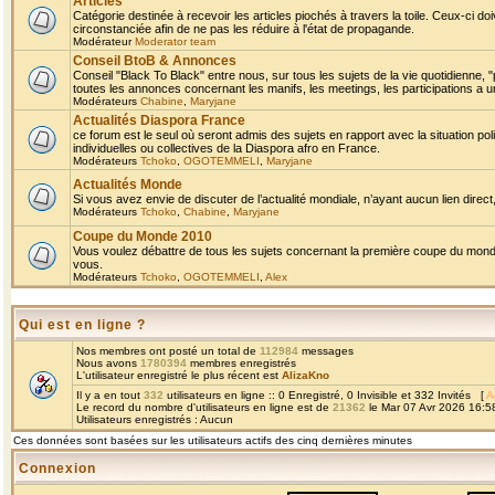
Articles
Catégorie destinée à recevoir les articles piochés à travers la toile. Ceux-ci doi
circonstanciée afin de ne pas les réduire à l'état de propagande.
Modérateur
Moderator team
Conseil BtoB & Annonces
Conseil "Black To Black" entre nous, sur tous les sujets de la vie quotidienne, "
toutes les annonces concernant les manifs, les meetings, les participations a un
Modérateurs
Chabine
,
Maryjane
Actualités Diaspora France
ce forum est le seul où seront admis des sujets en rapport avec la situation pol
individuelles ou collectives de la Diaspora afro en France.
Modérateurs
Tchoko
,
OGOTEMMELI
,
Maryjane
Actualités Monde
Si vous avez envie de discuter de l’actualité mondiale, n’ayant aucun lien direct, 
Modérateurs
Tchoko
,
Chabine
,
Maryjane
Coupe du Monde 2010
Vous voulez débattre de tous les sujets concernant la première coupe du monde 
vous.
Modérateurs
Tchoko
,
OGOTEMMELI
,
Alex
Qui est en ligne ?
Nos membres ont posté un total de
112984
messages
Nous avons
1780394
membres enregistrés
L'utilisateur enregistré le plus récent est
AlizaKno
Il y a en tout
332
utilisateurs en ligne :: 0 Enregistré, 0 Invisible et 332 Invités [
A
Le record du nombre d'utilisateurs en ligne est de
21362
le Mar 07 Avr 2026 16:5
Utilisateurs enregistrés : Aucun
Ces données sont basées sur les utilisateurs actifs des cinq dernières minutes
Connexion