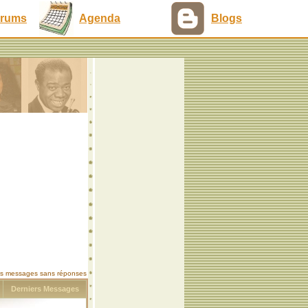
rums
Agenda
Blogs
les messages sans réponses
s
Derniers Messages