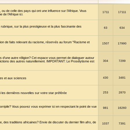
 ou de celle des pays qui ont une influence sur l'Afrique. Vous
1711
17111
de l'Afrique ici.
brique, sur la plus prestigieuse et la plus fascinante des
63
634
ption de faits relevant du racisme, réservés au forum "Racisme et
1507
17990
 d'une autre réligion? Cet espace vous permet de dialoguer autour
304
7299
convictions des autres naturellement. IMPORTANT: Le Prosélytisme est
430
3481
gies et aux sciences
253
2870
es dernières nouvelles sur votre star préférée
horripile? Vous pouvez vous exprimer ici en respectant le point de vue
981
16260
 des traditions africaines? Envie de discuter du dernier film afro, de
1037
7391