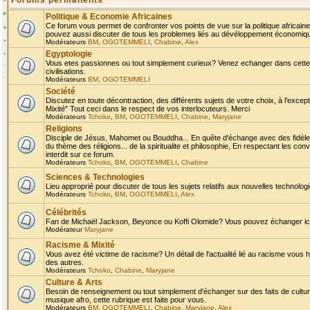
Forums permanents
Politique & Economie Africaines
Ce forum vous permet de confronter vos points de vue sur la politique africaine,
pouvez aussi discuter de tous les problemes liés au dévéloppement économique 
Modérateurs
BM
,
OGOTEMMELI
,
Chabine
,
Alex
Egyptologie
Vous etes passionnes ou tout simplement curieux? Venez echanger dans cette ru
civilisations.
Modérateurs
BM
,
OGOTEMMELI
Société
Discutez en toute décontraction, des différents sujets de votre choix, à l'exce
Mixité" Tout ceci dans le respect de vos interlocuteurs. Merci
Modérateurs
Tchoko
,
BM
,
OGOTEMMELI
,
Chabine
,
Maryjane
Religions
Disciple de Jésus, Mahomet ou Bouddha... En quête d'échange avec des fidèles
du thème des réligions... de la spiritualite et philosophie, En respectant les 
interdit sur ce forum.
Modérateurs
Tchoko
,
BM
,
OGOTEMMELI
,
Chabine
Sciences & Technologies
Lieu approprié pour discuter de tous les sujets relatifs aux nouvelles technolo
Modérateurs
Tchoko
,
BM
,
OGOTEMMELI
,
Alex
Célébrités
Fan de Michaël Jackson, Beyonce ou Koffi Olomide? Vous pouvez échanger ici l
Modérateur
Maryjane
Racisme & Mixité
Vous avez été victime de racisme? Un détail de l'actualité lié au racisme vous 
des autres.
Modérateurs
Tchoko
,
Chabine
,
Maryjane
Culture & Arts
Besoin de renseignement ou tout simplement d'échanger sur des faits de culture,
musique afro, cette rubrique est faite pour vous.
Modérateurs
BM
,
OGOTEMMELI
,
Chabine
,
Maryjane
,
Alex