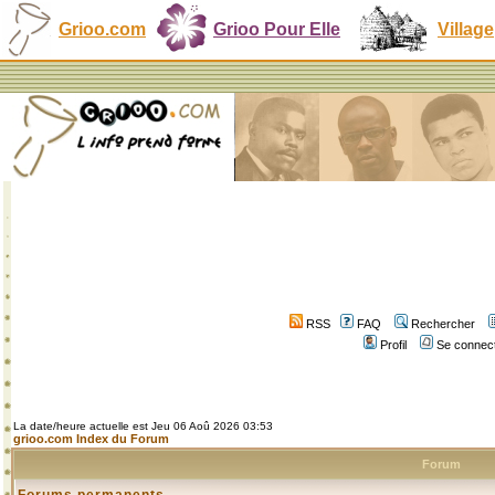
Grioo.com
Grioo Pour Elle
Village
RSS
FAQ
Rechercher
Profil
Se connect
La date/heure actuelle est Jeu 06 Aoû 2026 03:53
grioo.com Index du Forum
Forum