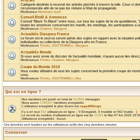
Articles
Catégorie destinée à recevoir les articles piochés à travers la toile. Ceux-ci doi
circonstanciée afin de ne pas les réduire à l'état de propagande.
Modérateur
Moderator team
Conseil BtoB & Annonces
Conseil "Black To Black" entre nous, sur tous les sujets de la vie quotidienne, "
toutes les annonces concernant les manifs, les meetings, les participations a un
Modérateurs
Chabine
,
Maryjane
Actualités Diaspora France
ce forum est le seul où seront admis des sujets en rapport avec la situation pol
individuelles ou collectives de la Diaspora afro en France.
Modérateurs
Tchoko
,
OGOTEMMELI
,
Maryjane
Actualités Monde
Si vous avez envie de discuter de l’actualité mondiale, n’ayant aucun lien direct, 
Modérateurs
Tchoko
,
Chabine
,
Maryjane
Coupe du Monde 2010
Vous voulez débattre de tous les sujets concernant la première coupe du monde 
vous.
Modérateurs
Tchoko
,
OGOTEMMELI
,
Alex
Qui est en ligne ?
Nos membres ont posté un total de
112984
messages
Nous avons
1780337
membres enregistrés
L'utilisateur enregistré le plus récent est
nagad88bingo
Il y a en tout
562
utilisateurs en ligne :: 0 Enregistré, 0 Invisible et 562 Invités [
A
Le record du nombre d'utilisateurs en ligne est de
21362
le Mar 07 Avr 2026 16:5
Utilisateurs enregistrés : Aucun
Ces données sont basées sur les utilisateurs actifs des cinq dernières minutes
Connexion