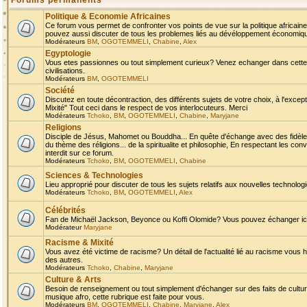
Forums permanents
Politique & Economie Africaines
Ce forum vous permet de confronter vos points de vue sur la politique africaine,
pouvez aussi discuter de tous les problemes liés au dévéloppement économique 
Modérateurs
BM
,
OGOTEMMELI
,
Chabine
,
Alex
Egyptologie
Vous etes passionnes ou tout simplement curieux? Venez echanger dans cette ru
civilisations.
Modérateurs
BM
,
OGOTEMMELI
Société
Discutez en toute décontraction, des différents sujets de votre choix, à l'exce
Mixité" Tout ceci dans le respect de vos interlocuteurs. Merci
Modérateurs
Tchoko
,
BM
,
OGOTEMMELI
,
Chabine
,
Maryjane
Religions
Disciple de Jésus, Mahomet ou Bouddha... En quête d'échange avec des fidèles
du thème des réligions... de la spiritualite et philosophie, En respectant les 
interdit sur ce forum.
Modérateurs
Tchoko
,
BM
,
OGOTEMMELI
,
Chabine
Sciences & Technologies
Lieu approprié pour discuter de tous les sujets relatifs aux nouvelles technolo
Modérateurs
Tchoko
,
BM
,
OGOTEMMELI
,
Alex
Célébrités
Fan de Michaël Jackson, Beyonce ou Koffi Olomide? Vous pouvez échanger ici l
Modérateur
Maryjane
Racisme & Mixité
Vous avez été victime de racisme? Un détail de l'actualité lié au racisme vous 
des autres.
Modérateurs
Tchoko
,
Chabine
,
Maryjane
Culture & Arts
Besoin de renseignement ou tout simplement d'échanger sur des faits de culture,
musique afro, cette rubrique est faite pour vous.
Modérateurs
BM
,
OGOTEMMELI
,
Chabine
,
Maryjane
,
Alex