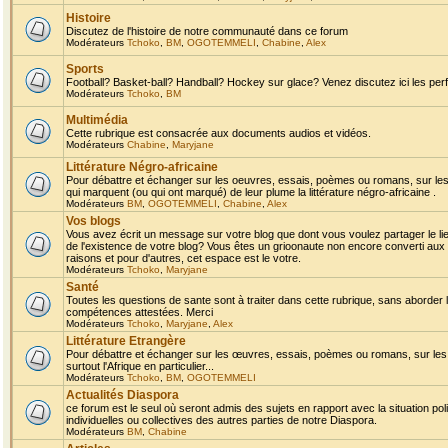
Histoire
Discutez de l'histoire de notre communauté dans ce forum
Modérateurs
Tchoko
,
BM
,
OGOTEMMELI
,
Chabine
,
Alex
Sports
Football? Basket-ball? Handball? Hockey sur glace? Venez discutez ici les perf
Modérateurs
Tchoko
,
BM
Multimédia
Cette rubrique est consacrée aux documents audios et vidéos.
Modérateurs
Chabine
,
Maryjane
Littérature Négro-africaine
Pour débattre et échanger sur les oeuvres, essais, poèmes ou romans, sur les
qui marquent (ou qui ont marqué) de leur plume la littérature négro-africaine .
Modérateurs
BM
,
OGOTEMMELI
,
Chabine
,
Alex
Vos blogs
Vous avez écrit un message sur votre blog que dont vous voulez partager le li
de l'existence de votre blog? Vous êtes un grioonaute non encore converti aux 
raisons et pour d'autres, cet espace est le votre.
Modérateurs
Tchoko
,
Maryjane
Santé
Toutes les questions de sante sont à traiter dans cette rubrique, sans aborder le
compétences attestées. Merci
Modérateurs
Tchoko
,
Maryjane
,
Alex
Littérature Etrangère
Pour débattre et échanger sur les œuvres, essais, poèmes ou romans, sur les
surtout l'Afrique en particulier...
Modérateurs
Tchoko
,
BM
,
OGOTEMMELI
Actualités Diaspora
ce forum est le seul où seront admis des sujets en rapport avec la situation pol
individuelles ou collectives des autres parties de notre Diaspora.
Modérateurs
BM
,
Chabine