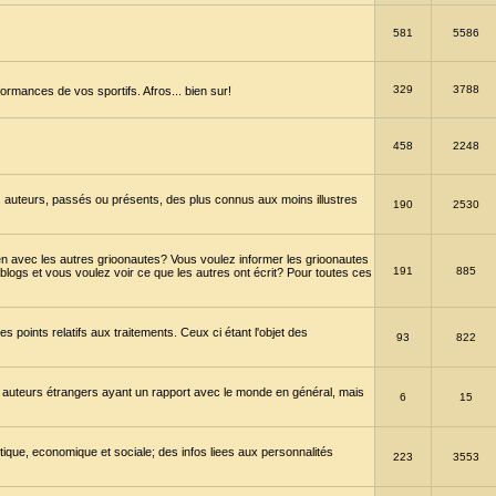
581
5586
329
3788
ormances de vos sportifs. Afros... bien sur!
458
2248
 auteurs, passés ou présents, des plus connus aux moins illustres
190
2530
en avec les autres grioonautes? Vous voulez informer les grioonautes
191
885
blogs et vous voulez voir ce que les autres ont écrit? Pour toutes ces
s points relatifs aux traitements. Ceux ci étant l'objet des
93
822
 auteurs étrangers ayant un rapport avec le monde en général, mais
6
15
itique, economique et sociale; des infos liees aux personnalités
223
3553