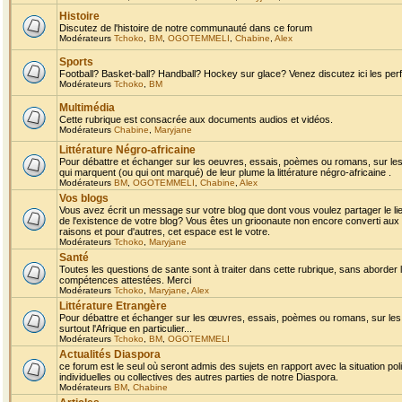
Histoire
Discutez de l'histoire de notre communauté dans ce forum
Modérateurs
Tchoko
,
BM
,
OGOTEMMELI
,
Chabine
,
Alex
Sports
Football? Basket-ball? Handball? Hockey sur glace? Venez discutez ici les perf
Modérateurs
Tchoko
,
BM
Multimédia
Cette rubrique est consacrée aux documents audios et vidéos.
Modérateurs
Chabine
,
Maryjane
Littérature Négro-africaine
Pour débattre et échanger sur les oeuvres, essais, poèmes ou romans, sur les
qui marquent (ou qui ont marqué) de leur plume la littérature négro-africaine .
Modérateurs
BM
,
OGOTEMMELI
,
Chabine
,
Alex
Vos blogs
Vous avez écrit un message sur votre blog que dont vous voulez partager le li
de l'existence de votre blog? Vous êtes un grioonaute non encore converti aux 
raisons et pour d'autres, cet espace est le votre.
Modérateurs
Tchoko
,
Maryjane
Santé
Toutes les questions de sante sont à traiter dans cette rubrique, sans aborder le
compétences attestées. Merci
Modérateurs
Tchoko
,
Maryjane
,
Alex
Littérature Etrangère
Pour débattre et échanger sur les œuvres, essais, poèmes ou romans, sur les
surtout l'Afrique en particulier...
Modérateurs
Tchoko
,
BM
,
OGOTEMMELI
Actualités Diaspora
ce forum est le seul où seront admis des sujets en rapport avec la situation pol
individuelles ou collectives des autres parties de notre Diaspora.
Modérateurs
BM
,
Chabine