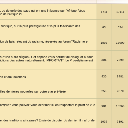
 ou de celle des pays qui ont une influence sur l'Afrique. Vous
1711
17111
de l'Afrique ici.
brique, sur la plus prestigieuse et la plus fascinante des
63
634
ption de faits relevant du racisme, réservés au forum "Racisme et
1507
17990
 d'une autre réligion? Cet espace vous permet de dialoguer autour
304
7299
convictions des autres naturellement. IMPORTANT: Le Prosélytisme est
430
3481
gies et aux sciences
253
2870
es dernières nouvelles sur votre star préférée
horripile? Vous pouvez vous exprimer ici en respectant le point de vue
981
16260
 des traditions africaines? Envie de discuter du dernier film afro, de
1037
7391