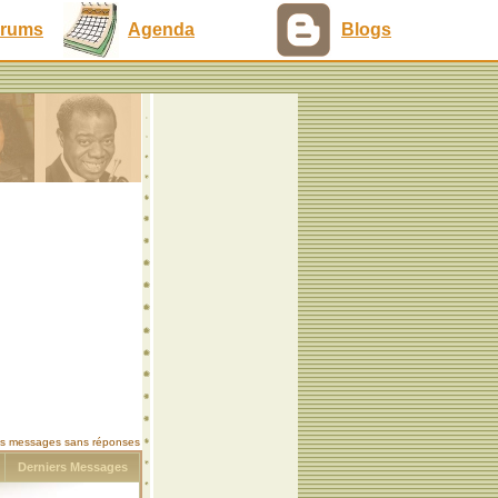
rums
Agenda
Blogs
les messages sans réponses
s
Derniers Messages