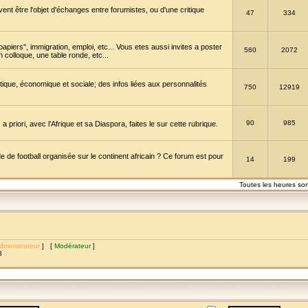
vent être l'objet d'échanges entre forumistes, ou d'une critique
47
334
papiers", immigration, emploi, etc... Vous etes aussi invites a poster
560
2072
 colloque, une table ronde, etc...
itique, économique et sociale; des infos liées aux personnalités
750
12919
90
985
a priori, avec l’Afrique et sa Diaspora, faites le sur cette rubrique.
de football organisée sur le continent africain ? Ce forum est pour
14
199
Toutes les heures so
dministrateur
] [
Modérateur
]
8