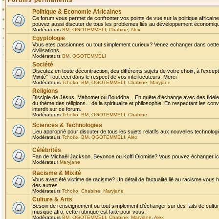
Forums permanents
Politique & Economie Africaines
Ce forum vous permet de confronter vos points de vue sur la politique africaine,
pouvez aussi discuter de tous les problemes liés au dévéloppement économique 
Modérateurs
BM
,
OGOTEMMELI
,
Chabine
,
Alex
Egyptologie
Vous etes passionnes ou tout simplement curieux? Venez echanger dans cette ru
civilisations.
Modérateurs
BM
,
OGOTEMMELI
Société
Discutez en toute décontraction, des différents sujets de votre choix, à l'exce
Mixité" Tout ceci dans le respect de vos interlocuteurs. Merci
Modérateurs
Tchoko
,
BM
,
OGOTEMMELI
,
Chabine
,
Maryjane
Religions
Disciple de Jésus, Mahomet ou Bouddha... En quête d'échange avec des fidèles
du thème des réligions... de la spiritualite et philosophie, En respectant les 
interdit sur ce forum.
Modérateurs
Tchoko
,
BM
,
OGOTEMMELI
,
Chabine
Sciences & Technologies
Lieu approprié pour discuter de tous les sujets relatifs aux nouvelles technolo
Modérateurs
Tchoko
,
BM
,
OGOTEMMELI
,
Alex
Célébrités
Fan de Michaël Jackson, Beyonce ou Koffi Olomide? Vous pouvez échanger ici l
Modérateur
Maryjane
Racisme & Mixité
Vous avez été victime de racisme? Un détail de l'actualité lié au racisme vous 
des autres.
Modérateurs
Tchoko
,
Chabine
,
Maryjane
Culture & Arts
Besoin de renseignement ou tout simplement d'échanger sur des faits de culture,
musique afro, cette rubrique est faite pour vous.
Modérateurs
BM
,
OGOTEMMELI
,
Chabine
,
Maryjane
,
Alex