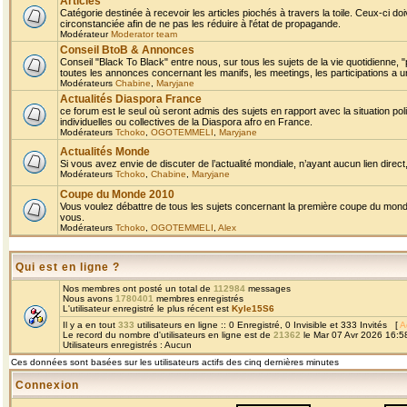
Articles
Catégorie destinée à recevoir les articles piochés à travers la toile. Ceux-ci doi
circonstanciée afin de ne pas les réduire à l'état de propagande.
Modérateur
Moderator team
Conseil BtoB & Annonces
Conseil "Black To Black" entre nous, sur tous les sujets de la vie quotidienne, "
toutes les annonces concernant les manifs, les meetings, les participations a un
Modérateurs
Chabine
,
Maryjane
Actualités Diaspora France
ce forum est le seul où seront admis des sujets en rapport avec la situation pol
individuelles ou collectives de la Diaspora afro en France.
Modérateurs
Tchoko
,
OGOTEMMELI
,
Maryjane
Actualités Monde
Si vous avez envie de discuter de l’actualité mondiale, n’ayant aucun lien direct, 
Modérateurs
Tchoko
,
Chabine
,
Maryjane
Coupe du Monde 2010
Vous voulez débattre de tous les sujets concernant la première coupe du monde 
vous.
Modérateurs
Tchoko
,
OGOTEMMELI
,
Alex
Qui est en ligne ?
Nos membres ont posté un total de
112984
messages
Nous avons
1780401
membres enregistrés
L'utilisateur enregistré le plus récent est
Kyle15S6
Il y a en tout
333
utilisateurs en ligne :: 0 Enregistré, 0 Invisible et 333 Invités [
A
Le record du nombre d'utilisateurs en ligne est de
21362
le Mar 07 Avr 2026 16:5
Utilisateurs enregistrés : Aucun
Ces données sont basées sur les utilisateurs actifs des cinq dernières minutes
Connexion