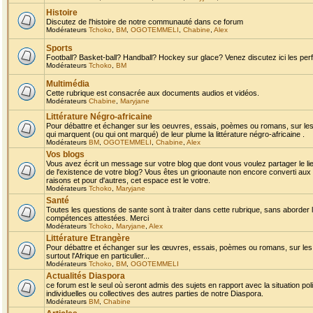
Histoire
Discutez de l'histoire de notre communauté dans ce forum
Modérateurs
Tchoko
,
BM
,
OGOTEMMELI
,
Chabine
,
Alex
Sports
Football? Basket-ball? Handball? Hockey sur glace? Venez discutez ici les perf
Modérateurs
Tchoko
,
BM
Multimédia
Cette rubrique est consacrée aux documents audios et vidéos.
Modérateurs
Chabine
,
Maryjane
Littérature Négro-africaine
Pour débattre et échanger sur les oeuvres, essais, poèmes ou romans, sur les
qui marquent (ou qui ont marqué) de leur plume la littérature négro-africaine .
Modérateurs
BM
,
OGOTEMMELI
,
Chabine
,
Alex
Vos blogs
Vous avez écrit un message sur votre blog que dont vous voulez partager le li
de l'existence de votre blog? Vous êtes un grioonaute non encore converti aux 
raisons et pour d'autres, cet espace est le votre.
Modérateurs
Tchoko
,
Maryjane
Santé
Toutes les questions de sante sont à traiter dans cette rubrique, sans aborder le
compétences attestées. Merci
Modérateurs
Tchoko
,
Maryjane
,
Alex
Littérature Etrangère
Pour débattre et échanger sur les œuvres, essais, poèmes ou romans, sur les
surtout l'Afrique en particulier...
Modérateurs
Tchoko
,
BM
,
OGOTEMMELI
Actualités Diaspora
ce forum est le seul où seront admis des sujets en rapport avec la situation pol
individuelles ou collectives des autres parties de notre Diaspora.
Modérateurs
BM
,
Chabine