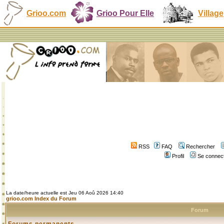
Grioo.com
Grioo Pour Elle
Village
RSS
FAQ
Rechercher
Profil
Se connect
La date/heure actuelle est Jeu 06 Aoû 2026 14:40
grioo.com Index du Forum
Forum