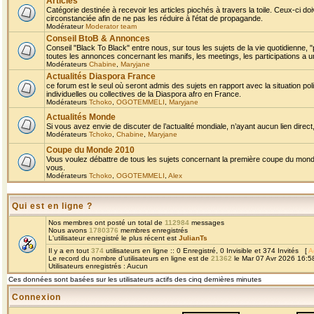
Articles
Catégorie destinée à recevoir les articles piochés à travers la toile. Ceux-ci doi
circonstanciée afin de ne pas les réduire à l'état de propagande.
Modérateur
Moderator team
Conseil BtoB & Annonces
Conseil "Black To Black" entre nous, sur tous les sujets de la vie quotidienne, "
toutes les annonces concernant les manifs, les meetings, les participations a un
Modérateurs
Chabine
,
Maryjane
Actualités Diaspora France
ce forum est le seul où seront admis des sujets en rapport avec la situation pol
individuelles ou collectives de la Diaspora afro en France.
Modérateurs
Tchoko
,
OGOTEMMELI
,
Maryjane
Actualités Monde
Si vous avez envie de discuter de l’actualité mondiale, n’ayant aucun lien direct, 
Modérateurs
Tchoko
,
Chabine
,
Maryjane
Coupe du Monde 2010
Vous voulez débattre de tous les sujets concernant la première coupe du monde 
vous.
Modérateurs
Tchoko
,
OGOTEMMELI
,
Alex
Qui est en ligne ?
Nos membres ont posté un total de
112984
messages
Nous avons
1780376
membres enregistrés
L'utilisateur enregistré le plus récent est
JulianTs
Il y a en tout
374
utilisateurs en ligne :: 0 Enregistré, 0 Invisible et 374 Invités [
A
Le record du nombre d'utilisateurs en ligne est de
21362
le Mar 07 Avr 2026 16:5
Utilisateurs enregistrés : Aucun
Ces données sont basées sur les utilisateurs actifs des cinq dernières minutes
Connexion