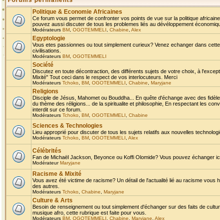
Forums permanents
Politique & Economie Africaines
Ce forum vous permet de confronter vos points de vue sur la politique africaine,
pouvez aussi discuter de tous les problemes liés au dévéloppement économique 
Modérateurs
BM
,
OGOTEMMELI
,
Chabine
,
Alex
Egyptologie
Vous etes passionnes ou tout simplement curieux? Venez echanger dans cette ru
civilisations.
Modérateurs
BM
,
OGOTEMMELI
Société
Discutez en toute décontraction, des différents sujets de votre choix, à l'exce
Mixité" Tout ceci dans le respect de vos interlocuteurs. Merci
Modérateurs
Tchoko
,
BM
,
OGOTEMMELI
,
Chabine
,
Maryjane
Religions
Disciple de Jésus, Mahomet ou Bouddha... En quête d'échange avec des fidèles
du thème des réligions... de la spiritualite et philosophie, En respectant les 
interdit sur ce forum.
Modérateurs
Tchoko
,
BM
,
OGOTEMMELI
,
Chabine
Sciences & Technologies
Lieu approprié pour discuter de tous les sujets relatifs aux nouvelles technolo
Modérateurs
Tchoko
,
BM
,
OGOTEMMELI
,
Alex
Célébrités
Fan de Michaël Jackson, Beyonce ou Koffi Olomide? Vous pouvez échanger ici l
Modérateur
Maryjane
Racisme & Mixité
Vous avez été victime de racisme? Un détail de l'actualité lié au racisme vous 
des autres.
Modérateurs
Tchoko
,
Chabine
,
Maryjane
Culture & Arts
Besoin de renseignement ou tout simplement d'échanger sur des faits de culture,
musique afro, cette rubrique est faite pour vous.
Modérateurs
BM
,
OGOTEMMELI
,
Chabine
,
Maryjane
,
Alex