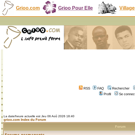
Grioo.com
Grioo Pour Elle
Village
RSS
FAQ
Rechercher
Profil
Se connect
La date/heure actuelle est Jeu 06 Aoû 2026 18:40
grioo.com Index du Forum
Forum