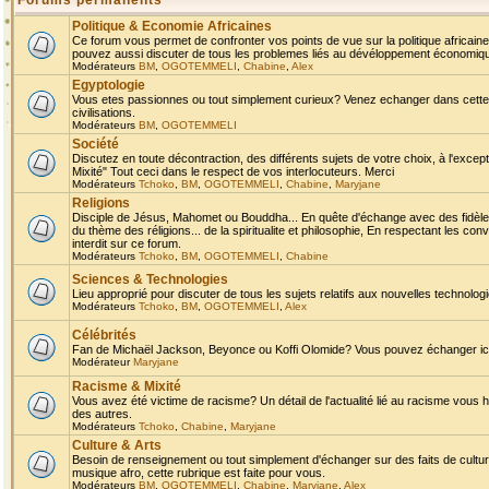
Forums permanents
Politique & Economie Africaines
Ce forum vous permet de confronter vos points de vue sur la politique africaine,
pouvez aussi discuter de tous les problemes liés au dévéloppement économique 
Modérateurs
BM
,
OGOTEMMELI
,
Chabine
,
Alex
Egyptologie
Vous etes passionnes ou tout simplement curieux? Venez echanger dans cette ru
civilisations.
Modérateurs
BM
,
OGOTEMMELI
Société
Discutez en toute décontraction, des différents sujets de votre choix, à l'exce
Mixité" Tout ceci dans le respect de vos interlocuteurs. Merci
Modérateurs
Tchoko
,
BM
,
OGOTEMMELI
,
Chabine
,
Maryjane
Religions
Disciple de Jésus, Mahomet ou Bouddha... En quête d'échange avec des fidèles
du thème des réligions... de la spiritualite et philosophie, En respectant les 
interdit sur ce forum.
Modérateurs
Tchoko
,
BM
,
OGOTEMMELI
,
Chabine
Sciences & Technologies
Lieu approprié pour discuter de tous les sujets relatifs aux nouvelles technolo
Modérateurs
Tchoko
,
BM
,
OGOTEMMELI
,
Alex
Célébrités
Fan de Michaël Jackson, Beyonce ou Koffi Olomide? Vous pouvez échanger ici l
Modérateur
Maryjane
Racisme & Mixité
Vous avez été victime de racisme? Un détail de l'actualité lié au racisme vous 
des autres.
Modérateurs
Tchoko
,
Chabine
,
Maryjane
Culture & Arts
Besoin de renseignement ou tout simplement d'échanger sur des faits de culture,
musique afro, cette rubrique est faite pour vous.
Modérateurs
BM
,
OGOTEMMELI
,
Chabine
,
Maryjane
,
Alex