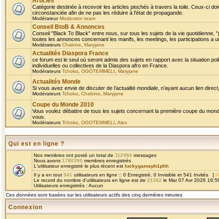
Articles
Catégorie destinée à recevoir les articles piochés à travers la toile. Ceux-ci doi
circonstanciée afin de ne pas les réduire à l'état de propagande.
Modérateur
Moderator team
Conseil BtoB & Annonces
Conseil "Black To Black" entre nous, sur tous les sujets de la vie quotidienne, "
toutes les annonces concernant les manifs, les meetings, les participations a un
Modérateurs
Chabine
,
Maryjane
Actualités Diaspora France
ce forum est le seul où seront admis des sujets en rapport avec la situation pol
individuelles ou collectives de la Diaspora afro en France.
Modérateurs
Tchoko
,
OGOTEMMELI
,
Maryjane
Actualités Monde
Si vous avez envie de discuter de l’actualité mondiale, n’ayant aucun lien direct, 
Modérateurs
Tchoko
,
Chabine
,
Maryjane
Coupe du Monde 2010
Vous voulez débattre de tous les sujets concernant la première coupe du monde 
vous.
Modérateurs
Tchoko
,
OGOTEMMELI
,
Alex
Qui est en ligne ?
Nos membres ont posté un total de
112984
messages
Nous avons
1780390
membres enregistrés
L'utilisateur enregistré le plus récent est
luckygameph1phh
Il y a en tout
541
utilisateurs en ligne :: 0 Enregistré, 0 Invisible et 541 Invités [
A
Le record du nombre d'utilisateurs en ligne est de
21362
le Mar 07 Avr 2026 16:5
Utilisateurs enregistrés : Aucun
Ces données sont basées sur les utilisateurs actifs des cinq dernières minutes
Connexion