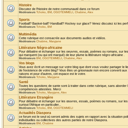
Histoire
Discutez de l'histoire de notre communauté dans ce forum
Modérateurs
Tchoko
,
BM
,
OGOTEMMELI
,
Chabine
,
Alex
Sports
Football? Basket-ball? Handball? Hockey sur glace? Venez discutez ici les perf
Modérateurs
Tchoko
,
BM
Multimédia
Cette rubrique est consacrée aux documents audios et vidéos.
Modérateurs
Chabine
,
Maryjane
Littérature Négro-africaine
Pour débattre et échanger sur les oeuvres, essais, poèmes ou romans, sur les
qui marquent (ou qui ont marqué) de leur plume la littérature négro-africaine .
Modérateurs
BM
,
OGOTEMMELI
,
Chabine
,
Alex
Vos blogs
Vous avez écrit un message sur votre blog que dont vous voulez partager le li
de l'existence de votre blog? Vous êtes un grioonaute non encore converti aux 
raisons et pour d'autres, cet espace est le votre.
Modérateurs
Tchoko
,
Maryjane
Santé
Toutes les questions de sante sont à traiter dans cette rubrique, sans aborder le
compétences attestées. Merci
Modérateurs
Tchoko
,
Maryjane
,
Alex
Littérature Etrangère
Pour débattre et échanger sur les œuvres, essais, poèmes ou romans, sur les
surtout l'Afrique en particulier...
Modérateurs
Tchoko
,
BM
,
OGOTEMMELI
Actualités Diaspora
ce forum est le seul où seront admis des sujets en rapport avec la situation pol
individuelles ou collectives des autres parties de notre Diaspora.
Modérateurs
BM
,
Chabine