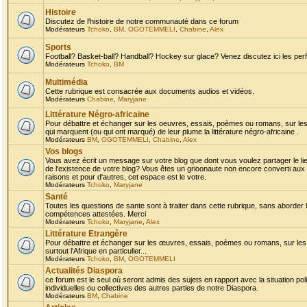
Histoire
Discutez de l'histoire de notre communauté dans ce forum
Modérateurs
Tchoko
,
BM
,
OGOTEMMELI
,
Chabine
,
Alex
Sports
Football? Basket-ball? Handball? Hockey sur glace? Venez discutez ici les perf
Modérateurs
Tchoko
,
BM
Multimédia
Cette rubrique est consacrée aux documents audios et vidéos.
Modérateurs
Chabine
,
Maryjane
Littérature Négro-africaine
Pour débattre et échanger sur les oeuvres, essais, poèmes ou romans, sur les
qui marquent (ou qui ont marqué) de leur plume la littérature négro-africaine .
Modérateurs
BM
,
OGOTEMMELI
,
Chabine
,
Alex
Vos blogs
Vous avez écrit un message sur votre blog que dont vous voulez partager le li
de l'existence de votre blog? Vous êtes un grioonaute non encore converti aux 
raisons et pour d'autres, cet espace est le votre.
Modérateurs
Tchoko
,
Maryjane
Santé
Toutes les questions de sante sont à traiter dans cette rubrique, sans aborder le
compétences attestées. Merci
Modérateurs
Tchoko
,
Maryjane
,
Alex
Littérature Etrangère
Pour débattre et échanger sur les œuvres, essais, poèmes ou romans, sur les
surtout l'Afrique en particulier...
Modérateurs
Tchoko
,
BM
,
OGOTEMMELI
Actualités Diaspora
ce forum est le seul où seront admis des sujets en rapport avec la situation pol
individuelles ou collectives des autres parties de notre Diaspora.
Modérateurs
BM
,
Chabine