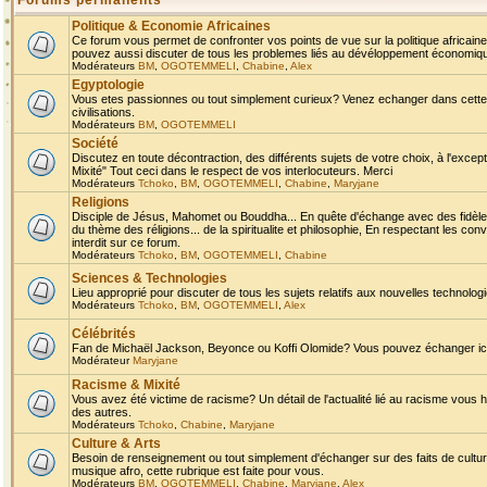
Forums permanents
Politique & Economie Africaines
Ce forum vous permet de confronter vos points de vue sur la politique africaine,
pouvez aussi discuter de tous les problemes liés au dévéloppement économique 
Modérateurs
BM
,
OGOTEMMELI
,
Chabine
,
Alex
Egyptologie
Vous etes passionnes ou tout simplement curieux? Venez echanger dans cette ru
civilisations.
Modérateurs
BM
,
OGOTEMMELI
Société
Discutez en toute décontraction, des différents sujets de votre choix, à l'exce
Mixité" Tout ceci dans le respect de vos interlocuteurs. Merci
Modérateurs
Tchoko
,
BM
,
OGOTEMMELI
,
Chabine
,
Maryjane
Religions
Disciple de Jésus, Mahomet ou Bouddha... En quête d'échange avec des fidèles
du thème des réligions... de la spiritualite et philosophie, En respectant les 
interdit sur ce forum.
Modérateurs
Tchoko
,
BM
,
OGOTEMMELI
,
Chabine
Sciences & Technologies
Lieu approprié pour discuter de tous les sujets relatifs aux nouvelles technolo
Modérateurs
Tchoko
,
BM
,
OGOTEMMELI
,
Alex
Célébrités
Fan de Michaël Jackson, Beyonce ou Koffi Olomide? Vous pouvez échanger ici l
Modérateur
Maryjane
Racisme & Mixité
Vous avez été victime de racisme? Un détail de l'actualité lié au racisme vous 
des autres.
Modérateurs
Tchoko
,
Chabine
,
Maryjane
Culture & Arts
Besoin de renseignement ou tout simplement d'échanger sur des faits de culture,
musique afro, cette rubrique est faite pour vous.
Modérateurs
BM
,
OGOTEMMELI
,
Chabine
,
Maryjane
,
Alex