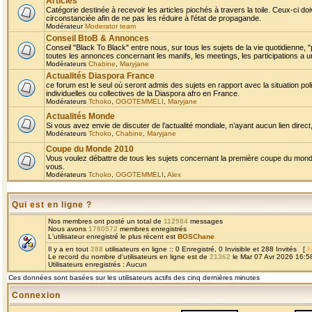
Articles
Catégorie destinée à recevoir les articles piochés à travers la toile. Ceux-ci doi
circonstanciée afin de ne pas les réduire à l'état de propagande.
Modérateur
Moderator team
Conseil BtoB & Annonces
Conseil "Black To Black" entre nous, sur tous les sujets de la vie quotidienne, "
toutes les annonces concernant les manifs, les meetings, les participations a un
Modérateurs
Chabine
,
Maryjane
Actualités Diaspora France
ce forum est le seul où seront admis des sujets en rapport avec la situation pol
individuelles ou collectives de la Diaspora afro en France.
Modérateurs
Tchoko
,
OGOTEMMELI
,
Maryjane
Actualités Monde
Si vous avez envie de discuter de l’actualité mondiale, n’ayant aucun lien direct, 
Modérateurs
Tchoko
,
Chabine
,
Maryjane
Coupe du Monde 2010
Vous voulez débattre de tous les sujets concernant la première coupe du monde 
vous.
Modérateurs
Tchoko
,
OGOTEMMELI
,
Alex
Qui est en ligne ?
Nos membres ont posté un total de
112984
messages
Nous avons
1780572
membres enregistrés
L'utilisateur enregistré le plus récent est
BOSChane
Il y a en tout
288
utilisateurs en ligne :: 0 Enregistré, 0 Invisible et 288 Invités [
A
Le record du nombre d'utilisateurs en ligne est de
21362
le Mar 07 Avr 2026 16:5
Utilisateurs enregistrés : Aucun
Ces données sont basées sur les utilisateurs actifs des cinq dernières minutes
Connexion