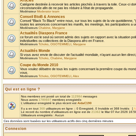
Articles
Catégorie destinée à recevoir les articles piochés à travers la toile. Ceux-ci doi
circonstanciée afin de ne pas les réduire à l'état de propagande.
Modérateur
Moderator team
Conseil BtoB & Annonces
Conseil "Black To Black" entre nous, sur tous les sujets de la vie quotidienne, "
toutes les annonces concernant les manifs, les meetings, les participations a un
Modérateurs
Chabine
,
Maryjane
Actualités Diaspora France
ce forum est le seul où seront admis des sujets en rapport avec la situation pol
individuelles ou collectives de la Diaspora afro en France.
Modérateurs
Tchoko
,
OGOTEMMELI
,
Maryjane
Actualités Monde
Si vous avez envie de discuter de l’actualité mondiale, n’ayant aucun lien direct, 
Modérateurs
Tchoko
,
Chabine
,
Maryjane
Coupe du Monde 2010
Vous voulez débattre de tous les sujets concernant la première coupe du monde 
vous.
Modérateurs
Tchoko
,
OGOTEMMELI
,
Alex
Qui est en ligne ?
Nos membres ont posté un total de
112984
messages
Nous avons
1780607
membres enregistrés
L'utilisateur enregistré le plus récent est
AidaC190
Il y a en tout
368
utilisateurs en ligne :: 0 Enregistré, 0 Invisible et 368 Invités [
A
Le record du nombre d'utilisateurs en ligne est de
21362
le Mar 07 Avr 2026 16:5
Utilisateurs enregistrés : Aucun
Ces données sont basées sur les utilisateurs actifs des cinq dernières minutes
Connexion