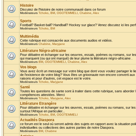
Histoire
Discutez de l'histoire de notre communauté dans ce forum
Modérateurs
Tchoko
,
BM
,
OGOTEMMELI
,
Chabine
,
Alex
Sports
Football? Basket-ball? Handball? Hockey sur glace? Venez discutez ici les perf
Modérateurs
Tchoko
,
BM
Multimédia
Cette rubrique est consacrée aux documents audios et vidéos.
Modérateurs
Chabine
,
Maryjane
Littérature Négro-africaine
Pour débattre et échanger sur les oeuvres, essais, poèmes ou romans, sur les
qui marquent (ou qui ont marqué) de leur plume la littérature négro-africaine .
Modérateurs
BM
,
OGOTEMMELI
,
Chabine
,
Alex
Vos blogs
Vous avez écrit un message sur votre blog que dont vous voulez partager le li
de l'existence de votre blog? Vous êtes un grioonaute non encore converti aux 
raisons et pour d'autres, cet espace est le votre.
Modérateurs
Tchoko
,
Maryjane
Santé
Toutes les questions de sante sont à traiter dans cette rubrique, sans aborder le
compétences attestées. Merci
Modérateurs
Tchoko
,
Maryjane
,
Alex
Littérature Etrangère
Pour débattre et échanger sur les œuvres, essais, poèmes ou romans, sur les
surtout l'Afrique en particulier...
Modérateurs
Tchoko
,
BM
,
OGOTEMMELI
Actualités Diaspora
ce forum est le seul où seront admis des sujets en rapport avec la situation pol
individuelles ou collectives des autres parties de notre Diaspora.
Modérateurs
BM
,
Chabine