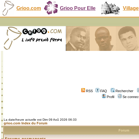
Grioo.com
Grioo Pour Elle
Village
RSS
FAQ
Rechercher
Profil
Se connect
La date/heure actuelle est Dim 09 Aoû 2026 06:33
grioo.com Index du Forum
Forum