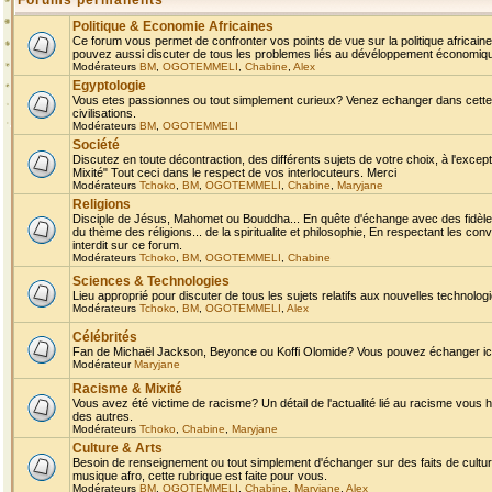
Forums permanents
Politique & Economie Africaines
Ce forum vous permet de confronter vos points de vue sur la politique africaine,
pouvez aussi discuter de tous les problemes liés au dévéloppement économique 
Modérateurs
BM
,
OGOTEMMELI
,
Chabine
,
Alex
Egyptologie
Vous etes passionnes ou tout simplement curieux? Venez echanger dans cette ru
civilisations.
Modérateurs
BM
,
OGOTEMMELI
Société
Discutez en toute décontraction, des différents sujets de votre choix, à l'exce
Mixité" Tout ceci dans le respect de vos interlocuteurs. Merci
Modérateurs
Tchoko
,
BM
,
OGOTEMMELI
,
Chabine
,
Maryjane
Religions
Disciple de Jésus, Mahomet ou Bouddha... En quête d'échange avec des fidèles
du thème des réligions... de la spiritualite et philosophie, En respectant les 
interdit sur ce forum.
Modérateurs
Tchoko
,
BM
,
OGOTEMMELI
,
Chabine
Sciences & Technologies
Lieu approprié pour discuter de tous les sujets relatifs aux nouvelles technolo
Modérateurs
Tchoko
,
BM
,
OGOTEMMELI
,
Alex
Célébrités
Fan de Michaël Jackson, Beyonce ou Koffi Olomide? Vous pouvez échanger ici l
Modérateur
Maryjane
Racisme & Mixité
Vous avez été victime de racisme? Un détail de l'actualité lié au racisme vous 
des autres.
Modérateurs
Tchoko
,
Chabine
,
Maryjane
Culture & Arts
Besoin de renseignement ou tout simplement d'échanger sur des faits de culture,
musique afro, cette rubrique est faite pour vous.
Modérateurs
BM
,
OGOTEMMELI
,
Chabine
,
Maryjane
,
Alex