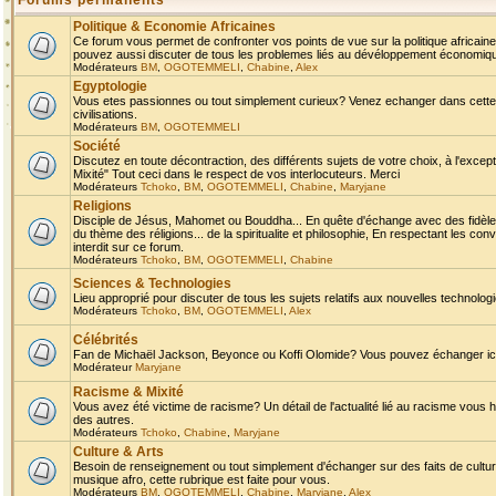
Forums permanents
Politique & Economie Africaines
Ce forum vous permet de confronter vos points de vue sur la politique africaine,
pouvez aussi discuter de tous les problemes liés au dévéloppement économique 
Modérateurs
BM
,
OGOTEMMELI
,
Chabine
,
Alex
Egyptologie
Vous etes passionnes ou tout simplement curieux? Venez echanger dans cette ru
civilisations.
Modérateurs
BM
,
OGOTEMMELI
Société
Discutez en toute décontraction, des différents sujets de votre choix, à l'exce
Mixité" Tout ceci dans le respect de vos interlocuteurs. Merci
Modérateurs
Tchoko
,
BM
,
OGOTEMMELI
,
Chabine
,
Maryjane
Religions
Disciple de Jésus, Mahomet ou Bouddha... En quête d'échange avec des fidèles
du thème des réligions... de la spiritualite et philosophie, En respectant les 
interdit sur ce forum.
Modérateurs
Tchoko
,
BM
,
OGOTEMMELI
,
Chabine
Sciences & Technologies
Lieu approprié pour discuter de tous les sujets relatifs aux nouvelles technolo
Modérateurs
Tchoko
,
BM
,
OGOTEMMELI
,
Alex
Célébrités
Fan de Michaël Jackson, Beyonce ou Koffi Olomide? Vous pouvez échanger ici l
Modérateur
Maryjane
Racisme & Mixité
Vous avez été victime de racisme? Un détail de l'actualité lié au racisme vous 
des autres.
Modérateurs
Tchoko
,
Chabine
,
Maryjane
Culture & Arts
Besoin de renseignement ou tout simplement d'échanger sur des faits de culture,
musique afro, cette rubrique est faite pour vous.
Modérateurs
BM
,
OGOTEMMELI
,
Chabine
,
Maryjane
,
Alex