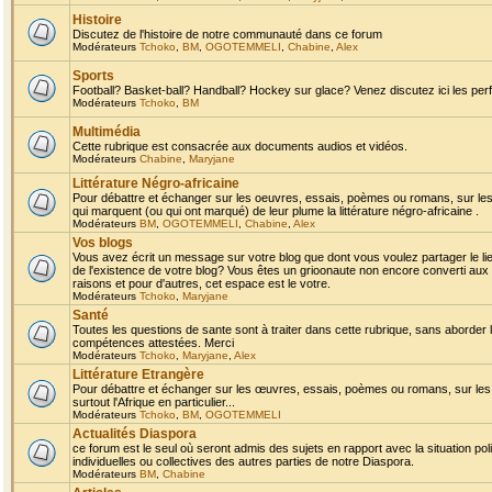
Histoire
Discutez de l'histoire de notre communauté dans ce forum
Modérateurs
Tchoko
,
BM
,
OGOTEMMELI
,
Chabine
,
Alex
Sports
Football? Basket-ball? Handball? Hockey sur glace? Venez discutez ici les perf
Modérateurs
Tchoko
,
BM
Multimédia
Cette rubrique est consacrée aux documents audios et vidéos.
Modérateurs
Chabine
,
Maryjane
Littérature Négro-africaine
Pour débattre et échanger sur les oeuvres, essais, poèmes ou romans, sur les
qui marquent (ou qui ont marqué) de leur plume la littérature négro-africaine .
Modérateurs
BM
,
OGOTEMMELI
,
Chabine
,
Alex
Vos blogs
Vous avez écrit un message sur votre blog que dont vous voulez partager le li
de l'existence de votre blog? Vous êtes un grioonaute non encore converti aux 
raisons et pour d'autres, cet espace est le votre.
Modérateurs
Tchoko
,
Maryjane
Santé
Toutes les questions de sante sont à traiter dans cette rubrique, sans aborder le
compétences attestées. Merci
Modérateurs
Tchoko
,
Maryjane
,
Alex
Littérature Etrangère
Pour débattre et échanger sur les œuvres, essais, poèmes ou romans, sur les
surtout l'Afrique en particulier...
Modérateurs
Tchoko
,
BM
,
OGOTEMMELI
Actualités Diaspora
ce forum est le seul où seront admis des sujets en rapport avec la situation pol
individuelles ou collectives des autres parties de notre Diaspora.
Modérateurs
BM
,
Chabine