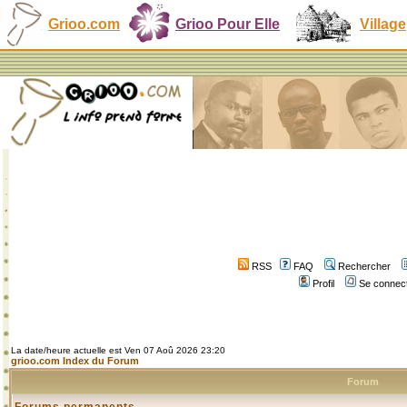
Grioo.com
Grioo Pour Elle
Village
RSS
FAQ
Rechercher
Profil
Se connect
La date/heure actuelle est Ven 07 Aoû 2026 23:20
grioo.com Index du Forum
Forum