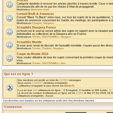
Articles
Catégorie destinée à recevoir les articles piochés à travers la toile. Ceux-ci doi
circonstanciée afin de ne pas les réduire à l'état de propagande.
Modérateur
Moderator team
Conseil BtoB & Annonces
Conseil "Black To Black" entre nous, sur tous les sujets de la vie quotidienne, "
toutes les annonces concernant les manifs, les meetings, les participations a un
Modérateurs
Chabine
,
Maryjane
Actualités Diaspora France
ce forum est le seul où seront admis des sujets en rapport avec la situation pol
individuelles ou collectives de la Diaspora afro en France.
Modérateurs
Tchoko
,
OGOTEMMELI
,
Maryjane
Actualités Monde
Si vous avez envie de discuter de l’actualité mondiale, n’ayant aucun lien direct, 
Modérateurs
Tchoko
,
Chabine
,
Maryjane
Coupe du Monde 2010
Vous voulez débattre de tous les sujets concernant la première coupe du monde 
vous.
Modérateurs
Tchoko
,
OGOTEMMELI
,
Alex
Qui est en ligne ?
Nos membres ont posté un total de
112984
messages
Nous avons
1780487
membres enregistrés
L'utilisateur enregistré le plus récent est
DieterT1
Il y a en tout
266
utilisateurs en ligne :: 0 Enregistré, 0 Invisible et 266 Invités [
A
Le record du nombre d'utilisateurs en ligne est de
21362
le Mar 07 Avr 2026 16:5
Utilisateurs enregistrés : Aucun
Ces données sont basées sur les utilisateurs actifs des cinq dernières minutes
Connexion