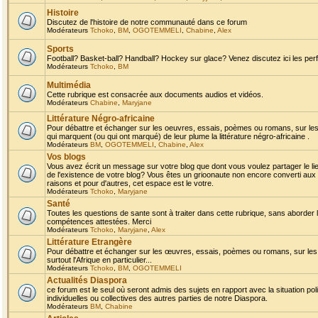
Histoire
Discutez de l'histoire de notre communauté dans ce forum
Modérateurs
Tchoko
,
BM
,
OGOTEMMELI
,
Chabine
,
Alex
Sports
Football? Basket-ball? Handball? Hockey sur glace? Venez discutez ici les perf
Modérateurs
Tchoko
,
BM
Multimédia
Cette rubrique est consacrée aux documents audios et vidéos.
Modérateurs
Chabine
,
Maryjane
Littérature Négro-africaine
Pour débattre et échanger sur les oeuvres, essais, poèmes ou romans, sur les
qui marquent (ou qui ont marqué) de leur plume la littérature négro-africaine .
Modérateurs
BM
,
OGOTEMMELI
,
Chabine
,
Alex
Vos blogs
Vous avez écrit un message sur votre blog que dont vous voulez partager le li
de l'existence de votre blog? Vous êtes un grioonaute non encore converti aux 
raisons et pour d'autres, cet espace est le votre.
Modérateurs
Tchoko
,
Maryjane
Santé
Toutes les questions de sante sont à traiter dans cette rubrique, sans aborder le
compétences attestées. Merci
Modérateurs
Tchoko
,
Maryjane
,
Alex
Littérature Etrangère
Pour débattre et échanger sur les œuvres, essais, poèmes ou romans, sur les
surtout l'Afrique en particulier...
Modérateurs
Tchoko
,
BM
,
OGOTEMMELI
Actualités Diaspora
ce forum est le seul où seront admis des sujets en rapport avec la situation pol
individuelles ou collectives des autres parties de notre Diaspora.
Modérateurs
BM
,
Chabine