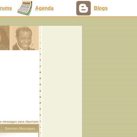
rums
Agenda
Blogs
les messages sans réponses
s
Derniers Messages