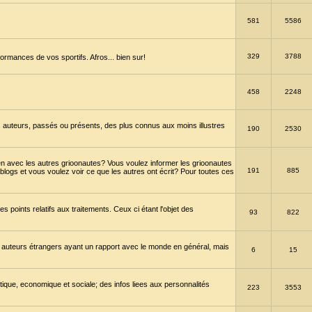
581
5586
329
3788
ormances de vos sportifs. Afros... bien sur!
458
2248
 auteurs, passés ou présents, des plus connus aux moins illustres
190
2530
en avec les autres grioonautes? Vous voulez informer les grioonautes
191
885
blogs et vous voulez voir ce que les autres ont écrit? Pour toutes ces
s points relatifs aux traitements. Ceux ci étant l'objet des
93
822
 auteurs étrangers ayant un rapport avec le monde en général, mais
6
15
itique, economique et sociale; des infos liees aux personnalités
223
3553