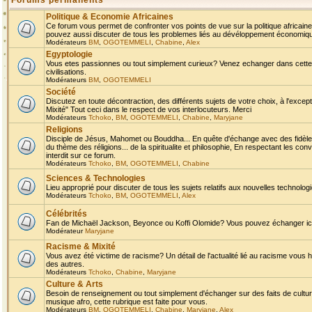
Forums permanents
Politique & Economie Africaines
Ce forum vous permet de confronter vos points de vue sur la politique africaine,
pouvez aussi discuter de tous les problemes liés au dévéloppement économique 
Modérateurs
BM
,
OGOTEMMELI
,
Chabine
,
Alex
Egyptologie
Vous etes passionnes ou tout simplement curieux? Venez echanger dans cette ru
civilisations.
Modérateurs
BM
,
OGOTEMMELI
Société
Discutez en toute décontraction, des différents sujets de votre choix, à l'exce
Mixité" Tout ceci dans le respect de vos interlocuteurs. Merci
Modérateurs
Tchoko
,
BM
,
OGOTEMMELI
,
Chabine
,
Maryjane
Religions
Disciple de Jésus, Mahomet ou Bouddha... En quête d'échange avec des fidèles
du thème des réligions... de la spiritualite et philosophie, En respectant les 
interdit sur ce forum.
Modérateurs
Tchoko
,
BM
,
OGOTEMMELI
,
Chabine
Sciences & Technologies
Lieu approprié pour discuter de tous les sujets relatifs aux nouvelles technolo
Modérateurs
Tchoko
,
BM
,
OGOTEMMELI
,
Alex
Célébrités
Fan de Michaël Jackson, Beyonce ou Koffi Olomide? Vous pouvez échanger ici l
Modérateur
Maryjane
Racisme & Mixité
Vous avez été victime de racisme? Un détail de l'actualité lié au racisme vous 
des autres.
Modérateurs
Tchoko
,
Chabine
,
Maryjane
Culture & Arts
Besoin de renseignement ou tout simplement d'échanger sur des faits de culture,
musique afro, cette rubrique est faite pour vous.
Modérateurs
BM
,
OGOTEMMELI
,
Chabine
,
Maryjane
,
Alex