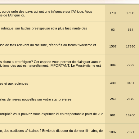
 ou de celle des pays qui ont une influence sur l'Afrique. Vous
1711
17111
de l'Afrique ici.
brique, sur la plus prestigieuse et la plus fascinante des
63
634
ption de faits relevant du racisme, réservés au forum "Racisme et
1507
17990
 d'une autre réligion? Cet espace vous permet de dialoguer autour
304
7299
convictions des autres naturellement. IMPORTANT: Le Prosélytisme est
430
3481
gies et aux sciences
253
2870
es dernières nouvelles sur votre star préférée
horripile? Vous pouvez vous exprimer ici en respectant le point de vue
981
16260
 des traditions africaines? Envie de discuter du dernier film afro, de
1037
7391