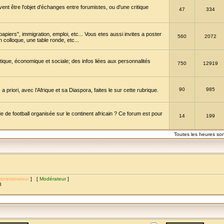
vent être l'objet d'échanges entre forumistes, ou d'une critique
47
334
papiers", immigration, emploi, etc... Vous etes aussi invites a poster
560
2072
 colloque, une table ronde, etc...
itique, économique et sociale; des infos liées aux personnalités
750
12919
90
985
a priori, avec l’Afrique et sa Diaspora, faites le sur cette rubrique.
de football organisée sur le continent africain ? Ce forum est pour
14
199
Toutes les heures so
dministrateur
] [
Modérateur
]
8