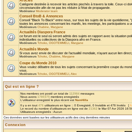
Articles
Catégorie destinée à recevoir les articles piochés à travers la toile. Ceux-ci doi
circonstanciée afin de ne pas les réduire à l'état de propagande.
Modérateur
Moderator team
Conseil BtoB & Annonces
Conseil "Black To Black" entre nous, sur tous les sujets de la vie quotidienne, "
toutes les annonces concernant les manifs, les meetings, les participations a un
Modérateurs
Chabine
,
Maryjane
Actualités Diaspora France
ce forum est le seul où seront admis des sujets en rapport avec la situation pol
individuelles ou collectives de la Diaspora afro en France.
Modérateurs
Tchoko
,
OGOTEMMELI
,
Maryjane
Actualités Monde
Si vous avez envie de discuter de l’actualité mondiale, n’ayant aucun lien direct, 
Modérateurs
Tchoko
,
Chabine
,
Maryjane
Coupe du Monde 2010
Vous voulez débattre de tous les sujets concernant la première coupe du monde 
vous.
Modérateurs
Tchoko
,
OGOTEMMELI
,
Alex
Qui est en ligne ?
Nos membres ont posté un total de
112984
messages
Nous avons
1780375
membres enregistrés
L'utilisateur enregistré le plus récent est
NamHilla
Il y a en tout
476
utilisateurs en ligne :: 0 Enregistré, 0 Invisible et 476 Invités [
A
Le record du nombre d'utilisateurs en ligne est de
21362
le Mar 07 Avr 2026 16:5
Utilisateurs enregistrés : Aucun
Ces données sont basées sur les utilisateurs actifs des cinq dernières minutes
Connexion