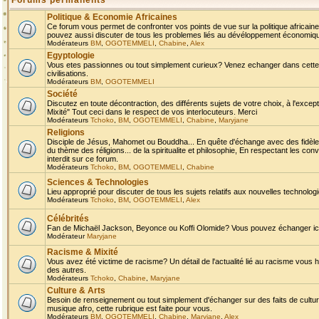
Forums permanents
Politique & Economie Africaines
Ce forum vous permet de confronter vos points de vue sur la politique africaine,
pouvez aussi discuter de tous les problemes liés au dévéloppement économique 
Modérateurs
BM
,
OGOTEMMELI
,
Chabine
,
Alex
Egyptologie
Vous etes passionnes ou tout simplement curieux? Venez echanger dans cette ru
civilisations.
Modérateurs
BM
,
OGOTEMMELI
Société
Discutez en toute décontraction, des différents sujets de votre choix, à l'exce
Mixité" Tout ceci dans le respect de vos interlocuteurs. Merci
Modérateurs
Tchoko
,
BM
,
OGOTEMMELI
,
Chabine
,
Maryjane
Religions
Disciple de Jésus, Mahomet ou Bouddha... En quête d'échange avec des fidèles
du thème des réligions... de la spiritualite et philosophie, En respectant les 
interdit sur ce forum.
Modérateurs
Tchoko
,
BM
,
OGOTEMMELI
,
Chabine
Sciences & Technologies
Lieu approprié pour discuter de tous les sujets relatifs aux nouvelles technolo
Modérateurs
Tchoko
,
BM
,
OGOTEMMELI
,
Alex
Célébrités
Fan de Michaël Jackson, Beyonce ou Koffi Olomide? Vous pouvez échanger ici l
Modérateur
Maryjane
Racisme & Mixité
Vous avez été victime de racisme? Un détail de l'actualité lié au racisme vous 
des autres.
Modérateurs
Tchoko
,
Chabine
,
Maryjane
Culture & Arts
Besoin de renseignement ou tout simplement d'échanger sur des faits de culture,
musique afro, cette rubrique est faite pour vous.
Modérateurs
BM
,
OGOTEMMELI
,
Chabine
,
Maryjane
,
Alex