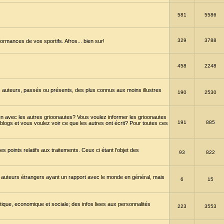
581
5586
329
3788
ormances de vos sportifs. Afros... bien sur!
458
2248
 auteurs, passés ou présents, des plus connus aux moins illustres
190
2530
en avec les autres grioonautes? Vous voulez informer les grioonautes
191
885
blogs et vous voulez voir ce que les autres ont écrit? Pour toutes ces
s points relatifs aux traitements. Ceux ci étant l'objet des
93
822
 auteurs étrangers ayant un rapport avec le monde en général, mais
6
15
itique, economique et sociale; des infos liees aux personnalités
223
3553