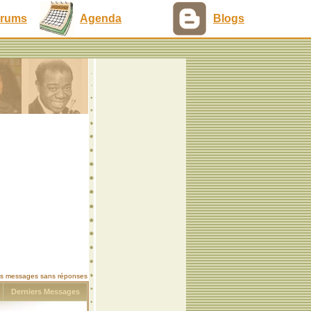
rums
Agenda
Blogs
les messages sans réponses
s
Derniers Messages