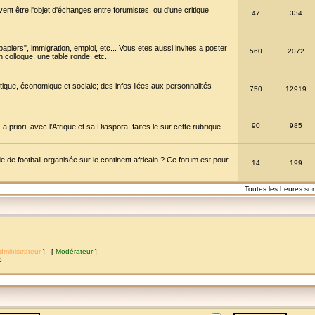
vent être l'objet d'échanges entre forumistes, ou d'une critique
47
334
papiers", immigration, emploi, etc... Vous etes aussi invites a poster
560
2072
 colloque, une table ronde, etc...
itique, économique et sociale; des infos liées aux personnalités
750
12919
90
985
a priori, avec l’Afrique et sa Diaspora, faites le sur cette rubrique.
de football organisée sur le continent africain ? Ce forum est pour
14
199
Toutes les heures so
dministrateur
] [
Modérateur
]
8