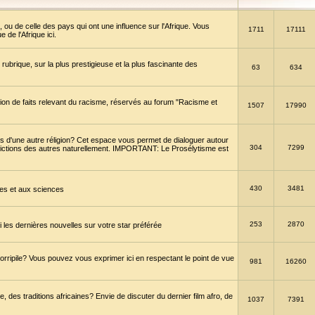
 ou de celle des pays qui ont une influence sur l'Afrique. Vous
1711
17111
de l'Afrique ici.
brique, sur la plus prestigieuse et la plus fascinante des
63
634
ption de faits relevant du racisme, réservés au forum "Racisme et
1507
17990
 d'une autre réligion? Cet espace vous permet de dialoguer autour
304
7299
convictions des autres naturellement. IMPORTANT: Le Prosélytisme est
430
3481
gies et aux sciences
253
2870
es dernières nouvelles sur votre star préférée
horripile? Vous pouvez vous exprimer ici en respectant le point de vue
981
16260
 des traditions africaines? Envie de discuter du dernier film afro, de
1037
7391