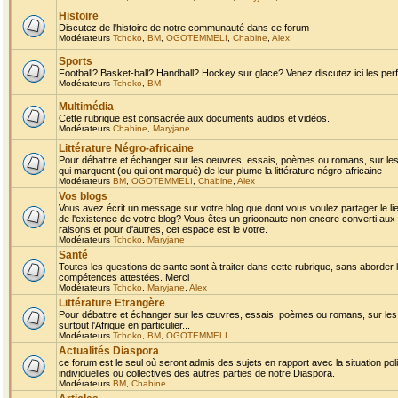
Histoire
Discutez de l'histoire de notre communauté dans ce forum
Modérateurs
Tchoko
,
BM
,
OGOTEMMELI
,
Chabine
,
Alex
Sports
Football? Basket-ball? Handball? Hockey sur glace? Venez discutez ici les perf
Modérateurs
Tchoko
,
BM
Multimédia
Cette rubrique est consacrée aux documents audios et vidéos.
Modérateurs
Chabine
,
Maryjane
Littérature Négro-africaine
Pour débattre et échanger sur les oeuvres, essais, poèmes ou romans, sur les
qui marquent (ou qui ont marqué) de leur plume la littérature négro-africaine .
Modérateurs
BM
,
OGOTEMMELI
,
Chabine
,
Alex
Vos blogs
Vous avez écrit un message sur votre blog que dont vous voulez partager le li
de l'existence de votre blog? Vous êtes un grioonaute non encore converti aux 
raisons et pour d'autres, cet espace est le votre.
Modérateurs
Tchoko
,
Maryjane
Santé
Toutes les questions de sante sont à traiter dans cette rubrique, sans aborder le
compétences attestées. Merci
Modérateurs
Tchoko
,
Maryjane
,
Alex
Littérature Etrangère
Pour débattre et échanger sur les œuvres, essais, poèmes ou romans, sur les
surtout l'Afrique en particulier...
Modérateurs
Tchoko
,
BM
,
OGOTEMMELI
Actualités Diaspora
ce forum est le seul où seront admis des sujets en rapport avec la situation pol
individuelles ou collectives des autres parties de notre Diaspora.
Modérateurs
BM
,
Chabine