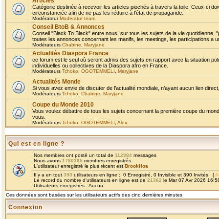
Articles
Catégorie destinée à recevoir les articles piochés à travers la toile. Ceux-ci doi
circonstanciée afin de ne pas les réduire à l'état de propagande.
Modérateur
Moderator team
Conseil BtoB & Annonces
Conseil "Black To Black" entre nous, sur tous les sujets de la vie quotidienne, "
toutes les annonces concernant les manifs, les meetings, les participations a un
Modérateurs
Chabine
,
Maryjane
Actualités Diaspora France
ce forum est le seul où seront admis des sujets en rapport avec la situation pol
individuelles ou collectives de la Diaspora afro en France.
Modérateurs
Tchoko
,
OGOTEMMELI
,
Maryjane
Actualités Monde
Si vous avez envie de discuter de l’actualité mondiale, n’ayant aucun lien direct, 
Modérateurs
Tchoko
,
Chabine
,
Maryjane
Coupe du Monde 2010
Vous voulez débattre de tous les sujets concernant la première coupe du monde 
vous.
Modérateurs
Tchoko
,
OGOTEMMELI
,
Alex
Qui est en ligne ?
Nos membres ont posté un total de
112984
messages
Nous avons
1780385
membres enregistrés
L'utilisateur enregistré le plus récent est
BrookHoa
Il y a en tout
390
utilisateurs en ligne :: 0 Enregistré, 0 Invisible et 390 Invités [
A
Le record du nombre d'utilisateurs en ligne est de
21362
le Mar 07 Avr 2026 16:5
Utilisateurs enregistrés : Aucun
Ces données sont basées sur les utilisateurs actifs des cinq dernières minutes
Connexion