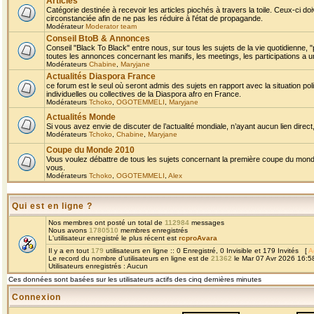
Articles
Catégorie destinée à recevoir les articles piochés à travers la toile. Ceux-ci doi
circonstanciée afin de ne pas les réduire à l'état de propagande.
Modérateur
Moderator team
Conseil BtoB & Annonces
Conseil "Black To Black" entre nous, sur tous les sujets de la vie quotidienne, "
toutes les annonces concernant les manifs, les meetings, les participations a un
Modérateurs
Chabine
,
Maryjane
Actualités Diaspora France
ce forum est le seul où seront admis des sujets en rapport avec la situation pol
individuelles ou collectives de la Diaspora afro en France.
Modérateurs
Tchoko
,
OGOTEMMELI
,
Maryjane
Actualités Monde
Si vous avez envie de discuter de l’actualité mondiale, n’ayant aucun lien direct, 
Modérateurs
Tchoko
,
Chabine
,
Maryjane
Coupe du Monde 2010
Vous voulez débattre de tous les sujets concernant la première coupe du monde 
vous.
Modérateurs
Tchoko
,
OGOTEMMELI
,
Alex
Qui est en ligne ?
Nos membres ont posté un total de
112984
messages
Nous avons
1780510
membres enregistrés
L'utilisateur enregistré le plus récent est
rcproAvara
Il y a en tout
179
utilisateurs en ligne :: 0 Enregistré, 0 Invisible et 179 Invités [
A
Le record du nombre d'utilisateurs en ligne est de
21362
le Mar 07 Avr 2026 16:5
Utilisateurs enregistrés : Aucun
Ces données sont basées sur les utilisateurs actifs des cinq dernières minutes
Connexion