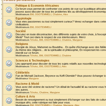
Forums permanents
Politique & Economie Africaines
Ce forum vous permet de confronter vos points de vue sur la politique africaine,
pouvez aussi discuter de tous les problemes liés au dévéloppement économique 
Modérateurs
BM
,
OGOTEMMELI
,
Chabine
,
Alex
Egyptologie
Vous etes passionnes ou tout simplement curieux? Venez echanger dans cette ru
civilisations.
Modérateurs
BM
,
OGOTEMMELI
Société
Discutez en toute décontraction, des différents sujets de votre choix, à l'exce
Mixité" Tout ceci dans le respect de vos interlocuteurs. Merci
Modérateurs
Tchoko
,
BM
,
OGOTEMMELI
,
Chabine
,
Maryjane
Religions
Disciple de Jésus, Mahomet ou Bouddha... En quête d'échange avec des fidèles
du thème des réligions... de la spiritualite et philosophie, En respectant les 
interdit sur ce forum.
Modérateurs
Tchoko
,
BM
,
OGOTEMMELI
,
Chabine
Sciences & Technologies
Lieu approprié pour discuter de tous les sujets relatifs aux nouvelles technolo
Modérateurs
Tchoko
,
BM
,
OGOTEMMELI
,
Alex
Célébrités
Fan de Michaël Jackson, Beyonce ou Koffi Olomide? Vous pouvez échanger ici l
Modérateur
Maryjane
Racisme & Mixité
Vous avez été victime de racisme? Un détail de l'actualité lié au racisme vous 
des autres.
Modérateurs
Tchoko
,
Chabine
,
Maryjane
Culture & Arts
Besoin de renseignement ou tout simplement d'échanger sur des faits de culture,
musique afro, cette rubrique est faite pour vous.
Modérateurs
BM
,
OGOTEMMELI
,
Chabine
,
Maryjane
,
Alex