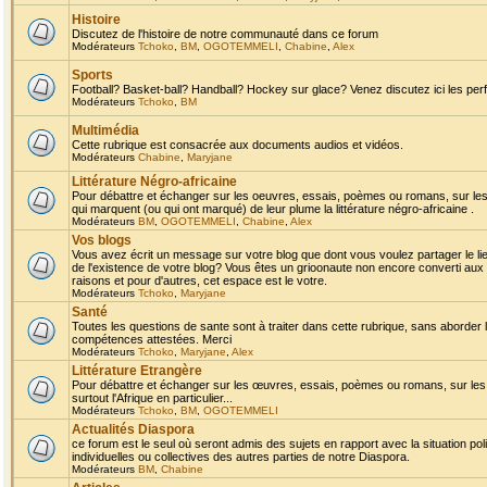
Histoire
Discutez de l'histoire de notre communauté dans ce forum
Modérateurs
Tchoko
,
BM
,
OGOTEMMELI
,
Chabine
,
Alex
Sports
Football? Basket-ball? Handball? Hockey sur glace? Venez discutez ici les perf
Modérateurs
Tchoko
,
BM
Multimédia
Cette rubrique est consacrée aux documents audios et vidéos.
Modérateurs
Chabine
,
Maryjane
Littérature Négro-africaine
Pour débattre et échanger sur les oeuvres, essais, poèmes ou romans, sur les
qui marquent (ou qui ont marqué) de leur plume la littérature négro-africaine .
Modérateurs
BM
,
OGOTEMMELI
,
Chabine
,
Alex
Vos blogs
Vous avez écrit un message sur votre blog que dont vous voulez partager le li
de l'existence de votre blog? Vous êtes un grioonaute non encore converti aux 
raisons et pour d'autres, cet espace est le votre.
Modérateurs
Tchoko
,
Maryjane
Santé
Toutes les questions de sante sont à traiter dans cette rubrique, sans aborder le
compétences attestées. Merci
Modérateurs
Tchoko
,
Maryjane
,
Alex
Littérature Etrangère
Pour débattre et échanger sur les œuvres, essais, poèmes ou romans, sur les
surtout l'Afrique en particulier...
Modérateurs
Tchoko
,
BM
,
OGOTEMMELI
Actualités Diaspora
ce forum est le seul où seront admis des sujets en rapport avec la situation pol
individuelles ou collectives des autres parties de notre Diaspora.
Modérateurs
BM
,
Chabine