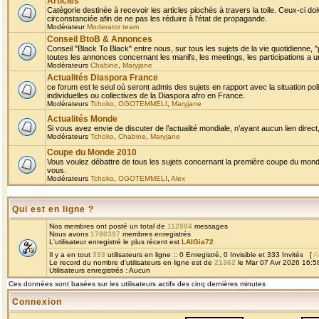
Articles
Catégorie destinée à recevoir les articles piochés à travers la toile. Ceux-ci doi
circonstanciée afin de ne pas les réduire à l'état de propagande.
Modérateur
Moderator team
Conseil BtoB & Annonces
Conseil "Black To Black" entre nous, sur tous les sujets de la vie quotidienne, "
toutes les annonces concernant les manifs, les meetings, les participations a un
Modérateurs
Chabine
,
Maryjane
Actualités Diaspora France
ce forum est le seul où seront admis des sujets en rapport avec la situation pol
individuelles ou collectives de la Diaspora afro en France.
Modérateurs
Tchoko
,
OGOTEMMELI
,
Maryjane
Actualités Monde
Si vous avez envie de discuter de l’actualité mondiale, n’ayant aucun lien direct, 
Modérateurs
Tchoko
,
Chabine
,
Maryjane
Coupe du Monde 2010
Vous voulez débattre de tous les sujets concernant la première coupe du monde 
vous.
Modérateurs
Tchoko
,
OGOTEMMELI
,
Alex
Qui est en ligne ?
Nos membres ont posté un total de
112984
messages
Nous avons
1780397
membres enregistrés
L'utilisateur enregistré le plus récent est
LAIGia72
Il y a en tout
333
utilisateurs en ligne :: 0 Enregistré, 0 Invisible et 333 Invités [
A
Le record du nombre d'utilisateurs en ligne est de
21362
le Mar 07 Avr 2026 16:5
Utilisateurs enregistrés : Aucun
Ces données sont basées sur les utilisateurs actifs des cinq dernières minutes
Connexion