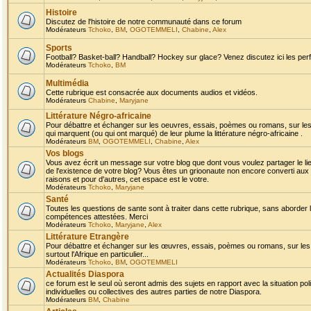
Histoire
Discutez de l'histoire de notre communauté dans ce forum
Modérateurs
Tchoko
,
BM
,
OGOTEMMELI
,
Chabine
,
Alex
Sports
Football? Basket-ball? Handball? Hockey sur glace? Venez discutez ici les perf
Modérateurs
Tchoko
,
BM
Multimédia
Cette rubrique est consacrée aux documents audios et vidéos.
Modérateurs
Chabine
,
Maryjane
Littérature Négro-africaine
Pour débattre et échanger sur les oeuvres, essais, poèmes ou romans, sur les
qui marquent (ou qui ont marqué) de leur plume la littérature négro-africaine .
Modérateurs
BM
,
OGOTEMMELI
,
Chabine
,
Alex
Vos blogs
Vous avez écrit un message sur votre blog que dont vous voulez partager le li
de l'existence de votre blog? Vous êtes un grioonaute non encore converti aux 
raisons et pour d'autres, cet espace est le votre.
Modérateurs
Tchoko
,
Maryjane
Santé
Toutes les questions de sante sont à traiter dans cette rubrique, sans aborder le
compétences attestées. Merci
Modérateurs
Tchoko
,
Maryjane
,
Alex
Littérature Etrangère
Pour débattre et échanger sur les œuvres, essais, poèmes ou romans, sur les
surtout l'Afrique en particulier...
Modérateurs
Tchoko
,
BM
,
OGOTEMMELI
Actualités Diaspora
ce forum est le seul où seront admis des sujets en rapport avec la situation pol
individuelles ou collectives des autres parties de notre Diaspora.
Modérateurs
BM
,
Chabine