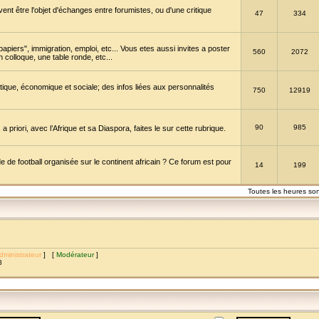
vent être l'objet d'échanges entre forumistes, ou d'une critique
47
334
papiers", immigration, emploi, etc... Vous etes aussi invites a poster
560
2072
 colloque, une table ronde, etc...
itique, économique et sociale; des infos liées aux personnalités
750
12919
90
985
a priori, avec l’Afrique et sa Diaspora, faites le sur cette rubrique.
de football organisée sur le continent africain ? Ce forum est pour
14
199
Toutes les heures so
dministrateur
] [
Modérateur
]
8