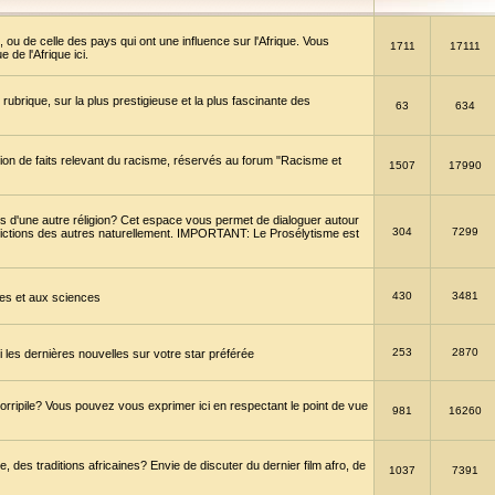
 ou de celle des pays qui ont une influence sur l'Afrique. Vous
1711
17111
de l'Afrique ici.
brique, sur la plus prestigieuse et la plus fascinante des
63
634
ption de faits relevant du racisme, réservés au forum "Racisme et
1507
17990
 d'une autre réligion? Cet espace vous permet de dialoguer autour
304
7299
convictions des autres naturellement. IMPORTANT: Le Prosélytisme est
430
3481
gies et aux sciences
253
2870
es dernières nouvelles sur votre star préférée
horripile? Vous pouvez vous exprimer ici en respectant le point de vue
981
16260
 des traditions africaines? Envie de discuter du dernier film afro, de
1037
7391