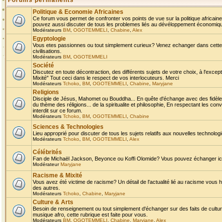
Forums permanents
Politique & Economie Africaines
Ce forum vous permet de confronter vos points de vue sur la politique africaine,
pouvez aussi discuter de tous les problemes liés au dévéloppement économique 
Modérateurs
BM
,
OGOTEMMELI
,
Chabine
,
Alex
Egyptologie
Vous etes passionnes ou tout simplement curieux? Venez echanger dans cette ru
civilisations.
Modérateurs
BM
,
OGOTEMMELI
Société
Discutez en toute décontraction, des différents sujets de votre choix, à l'exce
Mixité" Tout ceci dans le respect de vos interlocuteurs. Merci
Modérateurs
Tchoko
,
BM
,
OGOTEMMELI
,
Chabine
,
Maryjane
Religions
Disciple de Jésus, Mahomet ou Bouddha... En quête d'échange avec des fidèles
du thème des réligions... de la spiritualite et philosophie, En respectant les 
interdit sur ce forum.
Modérateurs
Tchoko
,
BM
,
OGOTEMMELI
,
Chabine
Sciences & Technologies
Lieu approprié pour discuter de tous les sujets relatifs aux nouvelles technolo
Modérateurs
Tchoko
,
BM
,
OGOTEMMELI
,
Alex
Célébrités
Fan de Michaël Jackson, Beyonce ou Koffi Olomide? Vous pouvez échanger ici l
Modérateur
Maryjane
Racisme & Mixité
Vous avez été victime de racisme? Un détail de l'actualité lié au racisme vous 
des autres.
Modérateurs
Tchoko
,
Chabine
,
Maryjane
Culture & Arts
Besoin de renseignement ou tout simplement d'échanger sur des faits de culture,
musique afro, cette rubrique est faite pour vous.
Modérateurs
BM
,
OGOTEMMELI
,
Chabine
,
Maryjane
,
Alex