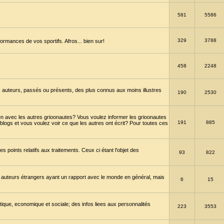
581
5586
329
3788
ormances de vos sportifs. Afros... bien sur!
458
2248
 auteurs, passés ou présents, des plus connus aux moins illustres
190
2530
en avec les autres grioonautes? Vous voulez informer les grioonautes
191
885
blogs et vous voulez voir ce que les autres ont écrit? Pour toutes ces
s points relatifs aux traitements. Ceux ci étant l'objet des
93
822
 auteurs étrangers ayant un rapport avec le monde en général, mais
6
15
itique, economique et sociale; des infos liees aux personnalités
223
3553