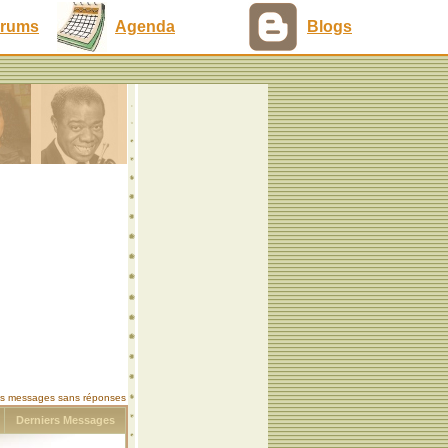
rums
Agenda
Blogs
les messages sans réponses
s
Derniers Messages