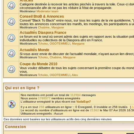
Articles
Catégorie destinée à recevoir les articles piochés à travers la toile. Ceux-ci doi
circonstanciée afin de ne pas les réduire à l'état de propagande.
Modérateur
Moderator team
Conseil BtoB & Annonces
Conseil "Black To Black" entre nous, sur tous les sujets de la vie quotidienne, "
toutes les annonces concernant les manifs, les meetings, les participations a un
Modérateurs
Chabine
,
Maryjane
Actualités Diaspora France
ce forum est le seul où seront admis des sujets en rapport avec la situation pol
individuelles ou collectives de la Diaspora afro en France.
Modérateurs
Tchoko
,
OGOTEMMELI
,
Maryjane
Actualités Monde
Si vous avez envie de discuter de l’actualité mondiale, n’ayant aucun lien direct, 
Modérateurs
Tchoko
,
Chabine
,
Maryjane
Coupe du Monde 2010
Vous voulez débattre de tous les sujets concernant la première coupe du monde 
vous.
Modérateurs
Tchoko
,
OGOTEMMELI
,
Alex
Qui est en ligne ?
Nos membres ont posté un total de
112984
messages
Nous avons
1780577
membres enregistrés
L'utilisateur enregistré le plus récent est
VadaEqn7
Il y a en tout
258
utilisateurs en ligne :: 0 Enregistré, 0 Invisible et 258 Invités [
A
Le record du nombre d'utilisateurs en ligne est de
21362
le Mar 07 Avr 2026 16:5
Utilisateurs enregistrés : Aucun
Ces données sont basées sur les utilisateurs actifs des cinq dernières minutes
Connexion