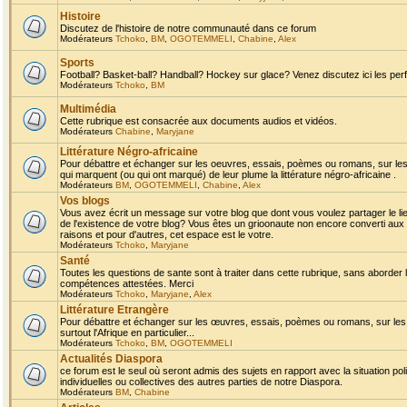
Histoire
Discutez de l'histoire de notre communauté dans ce forum
Modérateurs
Tchoko
,
BM
,
OGOTEMMELI
,
Chabine
,
Alex
Sports
Football? Basket-ball? Handball? Hockey sur glace? Venez discutez ici les perf
Modérateurs
Tchoko
,
BM
Multimédia
Cette rubrique est consacrée aux documents audios et vidéos.
Modérateurs
Chabine
,
Maryjane
Littérature Négro-africaine
Pour débattre et échanger sur les oeuvres, essais, poèmes ou romans, sur les
qui marquent (ou qui ont marqué) de leur plume la littérature négro-africaine .
Modérateurs
BM
,
OGOTEMMELI
,
Chabine
,
Alex
Vos blogs
Vous avez écrit un message sur votre blog que dont vous voulez partager le li
de l'existence de votre blog? Vous êtes un grioonaute non encore converti aux 
raisons et pour d'autres, cet espace est le votre.
Modérateurs
Tchoko
,
Maryjane
Santé
Toutes les questions de sante sont à traiter dans cette rubrique, sans aborder le
compétences attestées. Merci
Modérateurs
Tchoko
,
Maryjane
,
Alex
Littérature Etrangère
Pour débattre et échanger sur les œuvres, essais, poèmes ou romans, sur les
surtout l'Afrique en particulier...
Modérateurs
Tchoko
,
BM
,
OGOTEMMELI
Actualités Diaspora
ce forum est le seul où seront admis des sujets en rapport avec la situation pol
individuelles ou collectives des autres parties de notre Diaspora.
Modérateurs
BM
,
Chabine