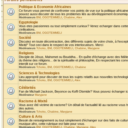
Forums permanents
Politique & Economie Africaines
Ce forum vous permet de confronter vos points de vue sur la politique africaine,
pouvez aussi discuter de tous les problemes liés au dévéloppement économique 
Modérateurs
BM
,
OGOTEMMELI
,
Chabine
,
Alex
Egyptologie
Vous etes passionnes ou tout simplement curieux? Venez echanger dans cette ru
civilisations.
Modérateurs
BM
,
OGOTEMMELI
Société
Discutez en toute décontraction, des différents sujets de votre choix, à l'exce
Mixité" Tout ceci dans le respect de vos interlocuteurs. Merci
Modérateurs
Tchoko
,
BM
,
OGOTEMMELI
,
Chabine
,
Maryjane
Religions
Disciple de Jésus, Mahomet ou Bouddha... En quête d'échange avec des fidèles
du thème des réligions... de la spiritualite et philosophie, En respectant les 
interdit sur ce forum.
Modérateurs
Tchoko
,
BM
,
OGOTEMMELI
,
Chabine
Sciences & Technologies
Lieu approprié pour discuter de tous les sujets relatifs aux nouvelles technolo
Modérateurs
Tchoko
,
BM
,
OGOTEMMELI
,
Alex
Célébrités
Fan de Michaël Jackson, Beyonce ou Koffi Olomide? Vous pouvez échanger ici l
Modérateur
Maryjane
Racisme & Mixité
Vous avez été victime de racisme? Un détail de l'actualité lié au racisme vous 
des autres.
Modérateurs
Tchoko
,
Chabine
,
Maryjane
Culture & Arts
Besoin de renseignement ou tout simplement d'échanger sur des faits de culture,
musique afro, cette rubrique est faite pour vous.
Modérateurs
BM
,
OGOTEMMELI
,
Chabine
,
Maryjane
,
Alex