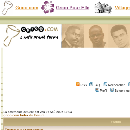
Grioo.com
Grioo Pour Elle
Village
RSS
FAQ
Rechercher
Profil
Se connect
La date/heure actuelle est Ven 07 Aoû 2026 10:04
grioo.com Index du Forum
Forum