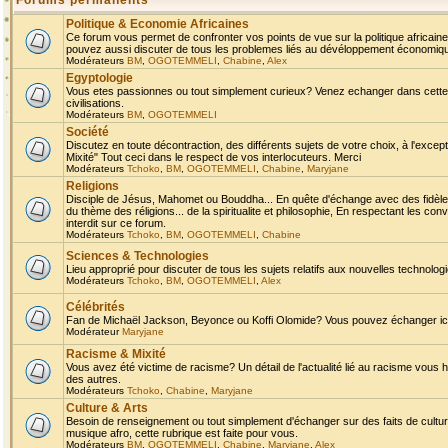
Forums permanents
Politique & Economie Africaines
Ce forum vous permet de confronter vos points de vue sur la politique africaine,
pouvez aussi discuter de tous les problemes liés au dévéloppement économique 
Modérateurs
BM
,
OGOTEMMELI
,
Chabine
,
Alex
Egyptologie
Vous etes passionnes ou tout simplement curieux? Venez echanger dans cette ru
civilisations.
Modérateurs
BM
,
OGOTEMMELI
Société
Discutez en toute décontraction, des différents sujets de votre choix, à l'exce
Mixité" Tout ceci dans le respect de vos interlocuteurs. Merci
Modérateurs
Tchoko
,
BM
,
OGOTEMMELI
,
Chabine
,
Maryjane
Religions
Disciple de Jésus, Mahomet ou Bouddha... En quête d'échange avec des fidèles
du thème des réligions... de la spiritualite et philosophie, En respectant les 
interdit sur ce forum.
Modérateurs
Tchoko
,
BM
,
OGOTEMMELI
,
Chabine
Sciences & Technologies
Lieu approprié pour discuter de tous les sujets relatifs aux nouvelles technolo
Modérateurs
Tchoko
,
BM
,
OGOTEMMELI
,
Alex
Célébrités
Fan de Michaël Jackson, Beyonce ou Koffi Olomide? Vous pouvez échanger ici l
Modérateur
Maryjane
Racisme & Mixité
Vous avez été victime de racisme? Un détail de l'actualité lié au racisme vous 
des autres.
Modérateurs
Tchoko
,
Chabine
,
Maryjane
Culture & Arts
Besoin de renseignement ou tout simplement d'échanger sur des faits de culture,
musique afro, cette rubrique est faite pour vous.
Modérateurs
BM
,
OGOTEMMELI
,
Chabine
,
Maryjane
,
Alex