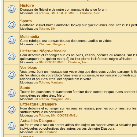
Histoire
Discutez de l'histoire de notre communauté dans ce forum
Modérateurs
Tchoko
,
BM
,
OGOTEMMELI
,
Chabine
,
Alex
Sports
Football? Basket-ball? Handball? Hockey sur glace? Venez discutez ici les perf
Modérateurs
Tchoko
,
BM
Multimédia
Cette rubrique est consacrée aux documents audios et vidéos.
Modérateurs
Chabine
,
Maryjane
Littérature Négro-africaine
Pour débattre et échanger sur les oeuvres, essais, poèmes ou romans, sur les
qui marquent (ou qui ont marqué) de leur plume la littérature négro-africaine .
Modérateurs
BM
,
OGOTEMMELI
,
Chabine
,
Alex
Vos blogs
Vous avez écrit un message sur votre blog que dont vous voulez partager le li
de l'existence de votre blog? Vous êtes un grioonaute non encore converti aux 
raisons et pour d'autres, cet espace est le votre.
Modérateurs
Tchoko
,
Maryjane
Santé
Toutes les questions de sante sont à traiter dans cette rubrique, sans aborder le
compétences attestées. Merci
Modérateurs
Tchoko
,
Maryjane
,
Alex
Littérature Etrangère
Pour débattre et échanger sur les œuvres, essais, poèmes ou romans, sur les
surtout l'Afrique en particulier...
Modérateurs
Tchoko
,
BM
,
OGOTEMMELI
Actualités Diaspora
ce forum est le seul où seront admis des sujets en rapport avec la situation pol
individuelles ou collectives des autres parties de notre Diaspora.
Modérateurs
BM
,
Chabine