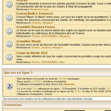
Articles
Catégorie destinée à recevoir les articles piochés à travers la toile. Ceux-ci doi
circonstanciée afin de ne pas les réduire à l'état de propagande.
Modérateur
Moderator team
Conseil BtoB & Annonces
Conseil "Black To Black" entre nous, sur tous les sujets de la vie quotidienne, "
toutes les annonces concernant les manifs, les meetings, les participations a un
Modérateurs
Chabine
,
Maryjane
Actualités Diaspora France
ce forum est le seul où seront admis des sujets en rapport avec la situation pol
individuelles ou collectives de la Diaspora afro en France.
Modérateurs
Tchoko
,
OGOTEMMELI
,
Maryjane
Actualités Monde
Si vous avez envie de discuter de l’actualité mondiale, n’ayant aucun lien direct, 
Modérateurs
Tchoko
,
Chabine
,
Maryjane
Coupe du Monde 2010
Vous voulez débattre de tous les sujets concernant la première coupe du monde 
vous.
Modérateurs
Tchoko
,
OGOTEMMELI
,
Alex
Qui est en ligne ?
Nos membres ont posté un total de
112984
messages
Nous avons
1780444
membres enregistrés
L'utilisateur enregistré le plus récent est
o8svcom
Il y a en tout
316
utilisateurs en ligne :: 0 Enregistré, 0 Invisible et 316 Invités [
A
Le record du nombre d'utilisateurs en ligne est de
21362
le Mar 07 Avr 2026 16:5
Utilisateurs enregistrés : Aucun
Ces données sont basées sur les utilisateurs actifs des cinq dernières minutes
Connexion