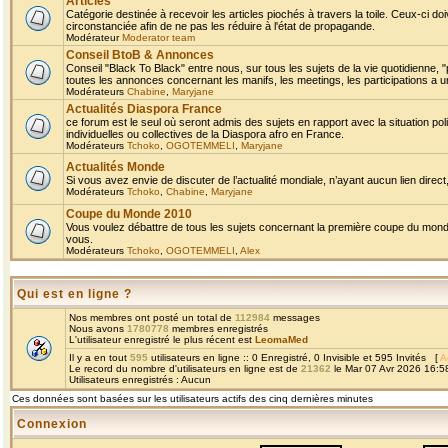
Articles
Catégorie destinée à recevoir les articles piochés à travers la toile. Ceux-ci doi
circonstanciée afin de ne pas les réduire à l'état de propagande.
Modérateur
Moderator team
Conseil BtoB & Annonces
Conseil "Black To Black" entre nous, sur tous les sujets de la vie quotidienne, "
toutes les annonces concernant les manifs, les meetings, les participations a un
Modérateurs
Chabine
,
Maryjane
Actualités Diaspora France
ce forum est le seul où seront admis des sujets en rapport avec la situation pol
individuelles ou collectives de la Diaspora afro en France.
Modérateurs
Tchoko
,
OGOTEMMELI
,
Maryjane
Actualités Monde
Si vous avez envie de discuter de l’actualité mondiale, n’ayant aucun lien direct, 
Modérateurs
Tchoko
,
Chabine
,
Maryjane
Coupe du Monde 2010
Vous voulez débattre de tous les sujets concernant la première coupe du monde 
vous.
Modérateurs
Tchoko
,
OGOTEMMELI
,
Alex
Qui est en ligne ?
Nos membres ont posté un total de
112984
messages
Nous avons
1780778
membres enregistrés
L'utilisateur enregistré le plus récent est
LeomaMed
Il y a en tout
595
utilisateurs en ligne :: 0 Enregistré, 0 Invisible et 595 Invités [
A
Le record du nombre d'utilisateurs en ligne est de
21362
le Mar 07 Avr 2026 16:5
Utilisateurs enregistrés : Aucun
Ces données sont basées sur les utilisateurs actifs des cinq dernières minutes
Connexion