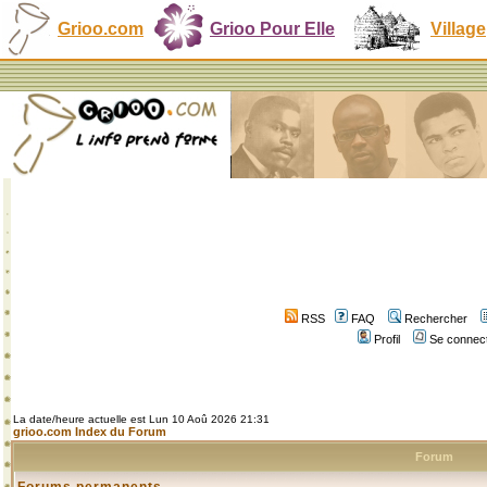
Grioo.com
Grioo Pour Elle
Village
RSS
FAQ
Rechercher
Profil
Se connect
La date/heure actuelle est Lun 10 Aoû 2026 21:31
grioo.com Index du Forum
Forum