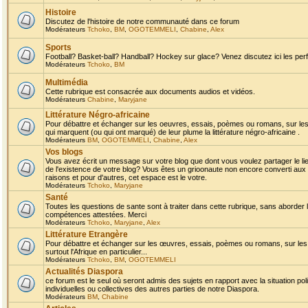
Histoire
Discutez de l'histoire de notre communauté dans ce forum
Modérateurs
Tchoko
,
BM
,
OGOTEMMELI
,
Chabine
,
Alex
Sports
Football? Basket-ball? Handball? Hockey sur glace? Venez discutez ici les perf
Modérateurs
Tchoko
,
BM
Multimédia
Cette rubrique est consacrée aux documents audios et vidéos.
Modérateurs
Chabine
,
Maryjane
Littérature Négro-africaine
Pour débattre et échanger sur les oeuvres, essais, poèmes ou romans, sur les
qui marquent (ou qui ont marqué) de leur plume la littérature négro-africaine .
Modérateurs
BM
,
OGOTEMMELI
,
Chabine
,
Alex
Vos blogs
Vous avez écrit un message sur votre blog que dont vous voulez partager le li
de l'existence de votre blog? Vous êtes un grioonaute non encore converti aux 
raisons et pour d'autres, cet espace est le votre.
Modérateurs
Tchoko
,
Maryjane
Santé
Toutes les questions de sante sont à traiter dans cette rubrique, sans aborder le
compétences attestées. Merci
Modérateurs
Tchoko
,
Maryjane
,
Alex
Littérature Etrangère
Pour débattre et échanger sur les œuvres, essais, poèmes ou romans, sur les
surtout l'Afrique en particulier...
Modérateurs
Tchoko
,
BM
,
OGOTEMMELI
Actualités Diaspora
ce forum est le seul où seront admis des sujets en rapport avec la situation pol
individuelles ou collectives des autres parties de notre Diaspora.
Modérateurs
BM
,
Chabine