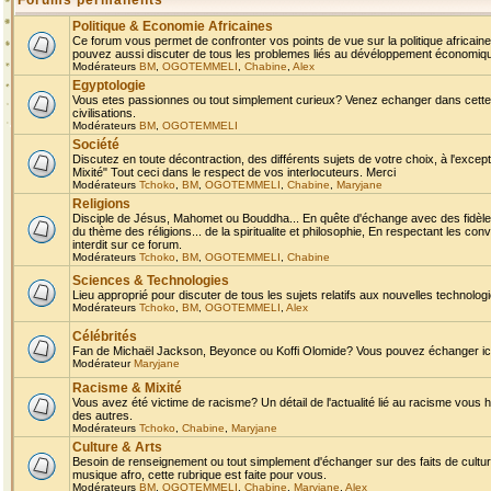
Forums permanents
Politique & Economie Africaines
Ce forum vous permet de confronter vos points de vue sur la politique africaine,
pouvez aussi discuter de tous les problemes liés au dévéloppement économique 
Modérateurs
BM
,
OGOTEMMELI
,
Chabine
,
Alex
Egyptologie
Vous etes passionnes ou tout simplement curieux? Venez echanger dans cette ru
civilisations.
Modérateurs
BM
,
OGOTEMMELI
Société
Discutez en toute décontraction, des différents sujets de votre choix, à l'exce
Mixité" Tout ceci dans le respect de vos interlocuteurs. Merci
Modérateurs
Tchoko
,
BM
,
OGOTEMMELI
,
Chabine
,
Maryjane
Religions
Disciple de Jésus, Mahomet ou Bouddha... En quête d'échange avec des fidèles
du thème des réligions... de la spiritualite et philosophie, En respectant les 
interdit sur ce forum.
Modérateurs
Tchoko
,
BM
,
OGOTEMMELI
,
Chabine
Sciences & Technologies
Lieu approprié pour discuter de tous les sujets relatifs aux nouvelles technolo
Modérateurs
Tchoko
,
BM
,
OGOTEMMELI
,
Alex
Célébrités
Fan de Michaël Jackson, Beyonce ou Koffi Olomide? Vous pouvez échanger ici l
Modérateur
Maryjane
Racisme & Mixité
Vous avez été victime de racisme? Un détail de l'actualité lié au racisme vous 
des autres.
Modérateurs
Tchoko
,
Chabine
,
Maryjane
Culture & Arts
Besoin de renseignement ou tout simplement d'échanger sur des faits de culture,
musique afro, cette rubrique est faite pour vous.
Modérateurs
BM
,
OGOTEMMELI
,
Chabine
,
Maryjane
,
Alex