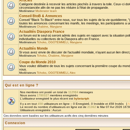
Articles
Catégorie destinée à recevoir les articles piochés à travers la toile. Ceux-ci doi
circonstanciée afin de ne pas les réduire à l'état de propagande.
Modérateur
Moderator team
Conseil BtoB & Annonces
Conseil "Black To Black" entre nous, sur tous les sujets de la vie quotidienne, "
toutes les annonces concernant les manifs, les meetings, les participations a un
Modérateurs
Chabine
,
Maryjane
Actualités Diaspora France
ce forum est le seul où seront admis des sujets en rapport avec la situation pol
individuelles ou collectives de la Diaspora afro en France.
Modérateurs
Tchoko
,
OGOTEMMELI
,
Maryjane
Actualités Monde
Si vous avez envie de discuter de l’actualité mondiale, n’ayant aucun lien direct, 
Modérateurs
Tchoko
,
Chabine
,
Maryjane
Coupe du Monde 2010
Vous voulez débattre de tous les sujets concernant la première coupe du monde 
vous.
Modérateurs
Tchoko
,
OGOTEMMELI
,
Alex
Qui est en ligne ?
Nos membres ont posté un total de
112984
messages
Nous avons
1780327
membres enregistrés
L'utilisateur enregistré le plus récent est
bybetartph
Il y a en tout
458
utilisateurs en ligne :: 0 Enregistré, 0 Invisible et 458 Invités [
A
Le record du nombre d'utilisateurs en ligne est de
21362
le Mar 07 Avr 2026 16:5
Utilisateurs enregistrés : Aucun
Ces données sont basées sur les utilisateurs actifs des cinq dernières minutes
Connexion