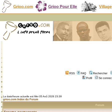
Grioo.com
Grioo Pour Elle
Village
RSS
FAQ
Rechercher
Profil
Se connect
La date/heure actuelle est Mer 05 Aoû 2026 23:39
grioo.com Index du Forum
Forum