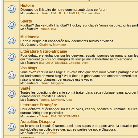
Histoire
Discutez de l'histoire de notre communauté dans ce forum
Modérateurs
Tchoko
,
BM
,
OGOTEMMELI
,
Chabine
,
Alex
Sports
Football? Basket-ball? Handball? Hockey sur glace? Venez discutez ici les perf
Modérateurs
Tchoko
,
BM
Multimédia
Cette rubrique est consacrée aux documents audios et vidéos.
Modérateurs
Chabine
,
Maryjane
Littérature Négro-africaine
Pour débattre et échanger sur les oeuvres, essais, poèmes ou romans, sur les
qui marquent (ou qui ont marqué) de leur plume la littérature négro-africaine .
Modérateurs
BM
,
OGOTEMMELI
,
Chabine
,
Alex
Vos blogs
Vous avez écrit un message sur votre blog que dont vous voulez partager le li
de l'existence de votre blog? Vous êtes un grioonaute non encore converti aux 
raisons et pour d'autres, cet espace est le votre.
Modérateurs
Tchoko
,
Maryjane
Santé
Toutes les questions de sante sont à traiter dans cette rubrique, sans aborder le
compétences attestées. Merci
Modérateurs
Tchoko
,
Maryjane
,
Alex
Littérature Etrangère
Pour débattre et échanger sur les œuvres, essais, poèmes ou romans, sur les
surtout l'Afrique en particulier...
Modérateurs
Tchoko
,
BM
,
OGOTEMMELI
Actualités Diaspora
ce forum est le seul où seront admis des sujets en rapport avec la situation pol
individuelles ou collectives des autres parties de notre Diaspora.
Modérateurs
BM
,
Chabine