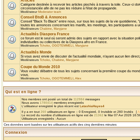
Articles
Catégorie destinée à recevoir les articles piochés à travers la toile. Ceux-ci doi
circonstanciée afin de ne pas les réduire à l'état de propagande.
Modérateur
Moderator team
Conseil BtoB & Annonces
Conseil "Black To Black" entre nous, sur tous les sujets de la vie quotidienne, "
toutes les annonces concernant les manifs, les meetings, les participations a un
Modérateurs
Chabine
,
Maryjane
Actualités Diaspora France
ce forum est le seul où seront admis des sujets en rapport avec la situation pol
individuelles ou collectives de la Diaspora afro en France.
Modérateurs
Tchoko
,
OGOTEMMELI
,
Maryjane
Actualités Monde
Si vous avez envie de discuter de l’actualité mondiale, n’ayant aucun lien direct, 
Modérateurs
Tchoko
,
Chabine
,
Maryjane
Coupe du Monde 2010
Vous voulez débattre de tous les sujets concernant la première coupe du monde 
vous.
Modérateurs
Tchoko
,
OGOTEMMELI
,
Alex
Qui est en ligne ?
Nos membres ont posté un total de
112984
messages
Nous avons
1780414
membres enregistrés
L'utilisateur enregistré le plus récent est
LatashiaHayes4
Il y a en tout
260
utilisateurs en ligne :: 0 Enregistré, 0 Invisible et 260 Invités [
A
Le record du nombre d'utilisateurs en ligne est de
21362
le Mar 07 Avr 2026 16:5
Utilisateurs enregistrés : Aucun
Ces données sont basées sur les utilisateurs actifs des cinq dernières minutes
Connexion