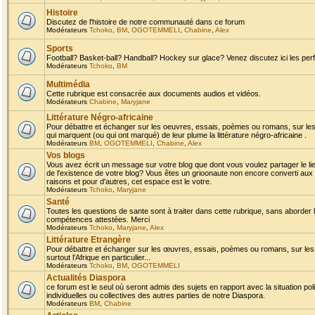
Histoire
Discutez de l'histoire de notre communauté dans ce forum
Modérateurs
Tchoko
,
BM
,
OGOTEMMELI
,
Chabine
,
Alex
Sports
Football? Basket-ball? Handball? Hockey sur glace? Venez discutez ici les perf
Modérateurs
Tchoko
,
BM
Multimédia
Cette rubrique est consacrée aux documents audios et vidéos.
Modérateurs
Chabine
,
Maryjane
Littérature Négro-africaine
Pour débattre et échanger sur les oeuvres, essais, poèmes ou romans, sur les
qui marquent (ou qui ont marqué) de leur plume la littérature négro-africaine .
Modérateurs
BM
,
OGOTEMMELI
,
Chabine
,
Alex
Vos blogs
Vous avez écrit un message sur votre blog que dont vous voulez partager le li
de l'existence de votre blog? Vous êtes un grioonaute non encore converti aux 
raisons et pour d'autres, cet espace est le votre.
Modérateurs
Tchoko
,
Maryjane
Santé
Toutes les questions de sante sont à traiter dans cette rubrique, sans aborder le
compétences attestées. Merci
Modérateurs
Tchoko
,
Maryjane
,
Alex
Littérature Etrangère
Pour débattre et échanger sur les œuvres, essais, poèmes ou romans, sur les
surtout l'Afrique en particulier...
Modérateurs
Tchoko
,
BM
,
OGOTEMMELI
Actualités Diaspora
ce forum est le seul où seront admis des sujets en rapport avec la situation pol
individuelles ou collectives des autres parties de notre Diaspora.
Modérateurs
BM
,
Chabine