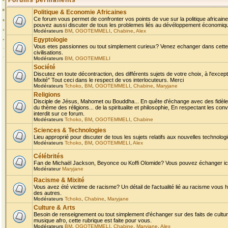
Forums permanents
Politique & Economie Africaines
Ce forum vous permet de confronter vos points de vue sur la politique africaine,
pouvez aussi discuter de tous les problemes liés au dévéloppement économique 
Modérateurs
BM
,
OGOTEMMELI
,
Chabine
,
Alex
Egyptologie
Vous etes passionnes ou tout simplement curieux? Venez echanger dans cette ru
civilisations.
Modérateurs
BM
,
OGOTEMMELI
Société
Discutez en toute décontraction, des différents sujets de votre choix, à l'exce
Mixité" Tout ceci dans le respect de vos interlocuteurs. Merci
Modérateurs
Tchoko
,
BM
,
OGOTEMMELI
,
Chabine
,
Maryjane
Religions
Disciple de Jésus, Mahomet ou Bouddha... En quête d'échange avec des fidèles
du thème des réligions... de la spiritualite et philosophie, En respectant les 
interdit sur ce forum.
Modérateurs
Tchoko
,
BM
,
OGOTEMMELI
,
Chabine
Sciences & Technologies
Lieu approprié pour discuter de tous les sujets relatifs aux nouvelles technolo
Modérateurs
Tchoko
,
BM
,
OGOTEMMELI
,
Alex
Célébrités
Fan de Michaël Jackson, Beyonce ou Koffi Olomide? Vous pouvez échanger ici l
Modérateur
Maryjane
Racisme & Mixité
Vous avez été victime de racisme? Un détail de l'actualité lié au racisme vous 
des autres.
Modérateurs
Tchoko
,
Chabine
,
Maryjane
Culture & Arts
Besoin de renseignement ou tout simplement d'échanger sur des faits de culture,
musique afro, cette rubrique est faite pour vous.
Modérateurs
BM
,
OGOTEMMELI
,
Chabine
,
Maryjane
,
Alex