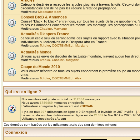
Articles
Catégorie destinée à recevoir les articles piochés à travers la toile. Ceux-ci doi
circonstanciée afin de ne pas les réduire à l'état de propagande.
Modérateur
Moderator team
Conseil BtoB & Annonces
Conseil "Black To Black" entre nous, sur tous les sujets de la vie quotidienne, "
toutes les annonces concernant les manifs, les meetings, les participations a un
Modérateurs
Chabine
,
Maryjane
Actualités Diaspora France
ce forum est le seul où seront admis des sujets en rapport avec la situation pol
individuelles ou collectives de la Diaspora afro en France.
Modérateurs
Tchoko
,
OGOTEMMELI
,
Maryjane
Actualités Monde
Si vous avez envie de discuter de l’actualité mondiale, n’ayant aucun lien direct, 
Modérateurs
Tchoko
,
Chabine
,
Maryjane
Coupe du Monde 2010
Vous voulez débattre de tous les sujets concernant la première coupe du monde 
vous.
Modérateurs
Tchoko
,
OGOTEMMELI
,
Alex
Qui est en ligne ?
Nos membres ont posté un total de
112984
messages
Nous avons
1780460
membres enregistrés
L'utilisateur enregistré le plus récent est
ZODWilfr
Il y a en tout
267
utilisateurs en ligne :: 0 Enregistré, 0 Invisible et 267 Invités [
A
Le record du nombre d'utilisateurs en ligne est de
21362
le Mar 07 Avr 2026 16:5
Utilisateurs enregistrés : Aucun
Ces données sont basées sur les utilisateurs actifs des cinq dernières minutes
Connexion