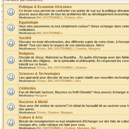
Forums permanents
Politique & Economie Africaines
Ce forum vous permet de confronter vos points de vue sur la politique africaine,
pouvez aussi discuter de tous les problemes liés au dévéloppement économique 
Modérateurs
BM
,
OGOTEMMELI
,
Chabine
,
Alex
Egyptologie
Vous etes passionnes ou tout simplement curieux? Venez echanger dans cette ru
civilisations.
Modérateurs
BM
,
OGOTEMMELI
Société
Discutez en toute décontraction, des différents sujets de votre choix, à l'exce
Mixité" Tout ceci dans le respect de vos interlocuteurs. Merci
Modérateurs
Tchoko
,
BM
,
OGOTEMMELI
,
Chabine
,
Maryjane
Religions
Disciple de Jésus, Mahomet ou Bouddha... En quête d'échange avec des fidèles
du thème des réligions... de la spiritualite et philosophie, En respectant les 
interdit sur ce forum.
Modérateurs
Tchoko
,
BM
,
OGOTEMMELI
,
Chabine
Sciences & Technologies
Lieu approprié pour discuter de tous les sujets relatifs aux nouvelles technolo
Modérateurs
Tchoko
,
BM
,
OGOTEMMELI
,
Alex
Célébrités
Fan de Michaël Jackson, Beyonce ou Koffi Olomide? Vous pouvez échanger ici l
Modérateur
Maryjane
Racisme & Mixité
Vous avez été victime de racisme? Un détail de l'actualité lié au racisme vous 
des autres.
Modérateurs
Tchoko
,
Chabine
,
Maryjane
Culture & Arts
Besoin de renseignement ou tout simplement d'échanger sur des faits de culture,
musique afro, cette rubrique est faite pour vous.
Modérateurs
BM
,
OGOTEMMELI
,
Chabine
,
Maryjane
,
Alex