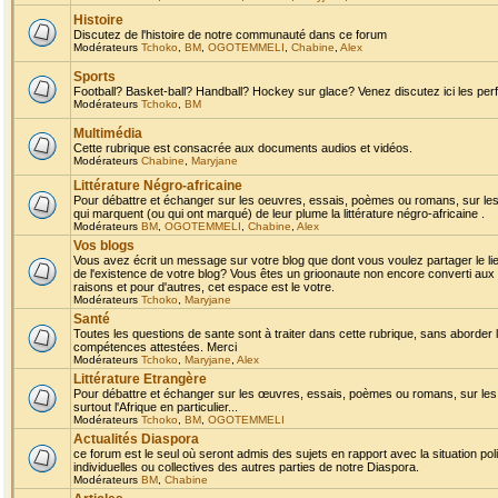
Histoire
Discutez de l'histoire de notre communauté dans ce forum
Modérateurs
Tchoko
,
BM
,
OGOTEMMELI
,
Chabine
,
Alex
Sports
Football? Basket-ball? Handball? Hockey sur glace? Venez discutez ici les perf
Modérateurs
Tchoko
,
BM
Multimédia
Cette rubrique est consacrée aux documents audios et vidéos.
Modérateurs
Chabine
,
Maryjane
Littérature Négro-africaine
Pour débattre et échanger sur les oeuvres, essais, poèmes ou romans, sur les
qui marquent (ou qui ont marqué) de leur plume la littérature négro-africaine .
Modérateurs
BM
,
OGOTEMMELI
,
Chabine
,
Alex
Vos blogs
Vous avez écrit un message sur votre blog que dont vous voulez partager le li
de l'existence de votre blog? Vous êtes un grioonaute non encore converti aux 
raisons et pour d'autres, cet espace est le votre.
Modérateurs
Tchoko
,
Maryjane
Santé
Toutes les questions de sante sont à traiter dans cette rubrique, sans aborder le
compétences attestées. Merci
Modérateurs
Tchoko
,
Maryjane
,
Alex
Littérature Etrangère
Pour débattre et échanger sur les œuvres, essais, poèmes ou romans, sur les
surtout l'Afrique en particulier...
Modérateurs
Tchoko
,
BM
,
OGOTEMMELI
Actualités Diaspora
ce forum est le seul où seront admis des sujets en rapport avec la situation pol
individuelles ou collectives des autres parties de notre Diaspora.
Modérateurs
BM
,
Chabine