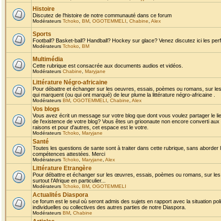
Histoire
Discutez de l'histoire de notre communauté dans ce forum
Modérateurs
Tchoko
,
BM
,
OGOTEMMELI
,
Chabine
,
Alex
Sports
Football? Basket-ball? Handball? Hockey sur glace? Venez discutez ici les perf
Modérateurs
Tchoko
,
BM
Multimédia
Cette rubrique est consacrée aux documents audios et vidéos.
Modérateurs
Chabine
,
Maryjane
Littérature Négro-africaine
Pour débattre et échanger sur les oeuvres, essais, poèmes ou romans, sur les
qui marquent (ou qui ont marqué) de leur plume la littérature négro-africaine .
Modérateurs
BM
,
OGOTEMMELI
,
Chabine
,
Alex
Vos blogs
Vous avez écrit un message sur votre blog que dont vous voulez partager le li
de l'existence de votre blog? Vous êtes un grioonaute non encore converti aux 
raisons et pour d'autres, cet espace est le votre.
Modérateurs
Tchoko
,
Maryjane
Santé
Toutes les questions de sante sont à traiter dans cette rubrique, sans aborder le
compétences attestées. Merci
Modérateurs
Tchoko
,
Maryjane
,
Alex
Littérature Etrangère
Pour débattre et échanger sur les œuvres, essais, poèmes ou romans, sur les
surtout l'Afrique en particulier...
Modérateurs
Tchoko
,
BM
,
OGOTEMMELI
Actualités Diaspora
ce forum est le seul où seront admis des sujets en rapport avec la situation pol
individuelles ou collectives des autres parties de notre Diaspora.
Modérateurs
BM
,
Chabine