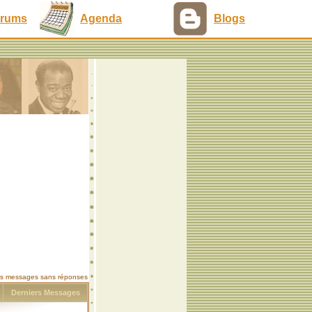
rums
Agenda
Blogs
les messages sans réponses
s
Derniers Messages