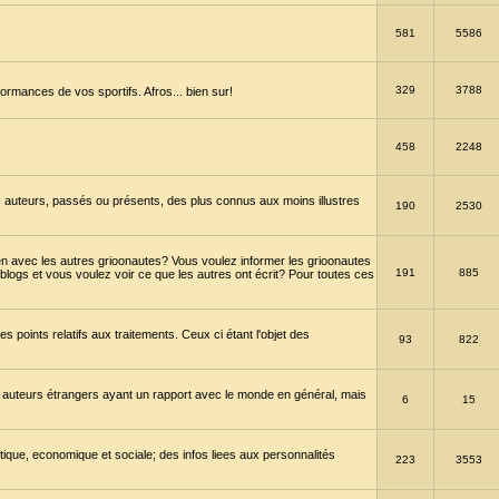
581
5586
329
3788
ormances de vos sportifs. Afros... bien sur!
458
2248
 auteurs, passés ou présents, des plus connus aux moins illustres
190
2530
en avec les autres grioonautes? Vous voulez informer les grioonautes
191
885
blogs et vous voulez voir ce que les autres ont écrit? Pour toutes ces
s points relatifs aux traitements. Ceux ci étant l'objet des
93
822
 auteurs étrangers ayant un rapport avec le monde en général, mais
6
15
itique, economique et sociale; des infos liees aux personnalités
223
3553