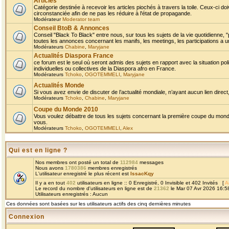
Articles
Catégorie destinée à recevoir les articles piochés à travers la toile. Ceux-ci doi
circonstanciée afin de ne pas les réduire à l'état de propagande.
Modérateur
Moderator team
Conseil BtoB & Annonces
Conseil "Black To Black" entre nous, sur tous les sujets de la vie quotidienne, "
toutes les annonces concernant les manifs, les meetings, les participations a un
Modérateurs
Chabine
,
Maryjane
Actualités Diaspora France
ce forum est le seul où seront admis des sujets en rapport avec la situation pol
individuelles ou collectives de la Diaspora afro en France.
Modérateurs
Tchoko
,
OGOTEMMELI
,
Maryjane
Actualités Monde
Si vous avez envie de discuter de l’actualité mondiale, n’ayant aucun lien direct, 
Modérateurs
Tchoko
,
Chabine
,
Maryjane
Coupe du Monde 2010
Vous voulez débattre de tous les sujets concernant la première coupe du monde 
vous.
Modérateurs
Tchoko
,
OGOTEMMELI
,
Alex
Qui est en ligne ?
Nos membres ont posté un total de
112984
messages
Nous avons
1780386
membres enregistrés
L'utilisateur enregistré le plus récent est
IssacKqy
Il y a en tout
402
utilisateurs en ligne :: 0 Enregistré, 0 Invisible et 402 Invités [
A
Le record du nombre d'utilisateurs en ligne est de
21362
le Mar 07 Avr 2026 16:5
Utilisateurs enregistrés : Aucun
Ces données sont basées sur les utilisateurs actifs des cinq dernières minutes
Connexion