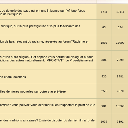
 ou de celle des pays qui ont une influence sur l'Afrique. Vous
1711
17111
de l'Afrique ici.
brique, sur la plus prestigieuse et la plus fascinante des
63
634
ption de faits relevant du racisme, réservés au forum "Racisme et
1507
17990
 d'une autre réligion? Cet espace vous permet de dialoguer autour
304
7299
convictions des autres naturellement. IMPORTANT: Le Prosélytisme est
430
3481
gies et aux sciences
253
2870
es dernières nouvelles sur votre star préférée
horripile? Vous pouvez vous exprimer ici en respectant le point de vue
981
16260
 des traditions africaines? Envie de discuter du dernier film afro, de
1037
7391