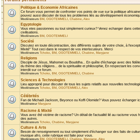
Forums permanents
Politique & Economie Africaines
Ce forum vous permet de confronter vos points de vue sur la politique africaine,
pouvez aussi discuter de tous les problemes liés au dévéloppement économique 
Modérateurs
BM
,
OGOTEMMELI
,
Chabine
,
Alex
Egyptologie
Vous etes passionnes ou tout simplement curieux? Venez echanger dans cette ru
civilisations.
Modérateurs
BM
,
OGOTEMMELI
Société
Discutez en toute décontraction, des différents sujets de votre choix, à l'exce
Mixité" Tout ceci dans le respect de vos interlocuteurs. Merci
Modérateurs
Tchoko
,
BM
,
OGOTEMMELI
,
Chabine
,
Maryjane
Religions
Disciple de Jésus, Mahomet ou Bouddha... En quête d'échange avec des fidèles
du thème des réligions... de la spiritualite et philosophie, En respectant les 
interdit sur ce forum.
Modérateurs
Tchoko
,
BM
,
OGOTEMMELI
,
Chabine
Sciences & Technologies
Lieu approprié pour discuter de tous les sujets relatifs aux nouvelles technolo
Modérateurs
Tchoko
,
BM
,
OGOTEMMELI
,
Alex
Célébrités
Fan de Michaël Jackson, Beyonce ou Koffi Olomide? Vous pouvez échanger ici l
Modérateur
Maryjane
Racisme & Mixité
Vous avez été victime de racisme? Un détail de l'actualité lié au racisme vous 
des autres.
Modérateurs
Tchoko
,
Chabine
,
Maryjane
Culture & Arts
Besoin de renseignement ou tout simplement d'échanger sur des faits de culture,
musique afro, cette rubrique est faite pour vous.
Modérateurs
BM
,
OGOTEMMELI
,
Chabine
,
Maryjane
,
Alex