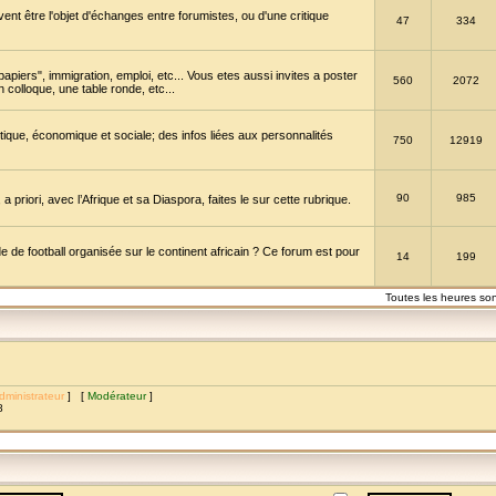
vent être l'objet d'échanges entre forumistes, ou d'une critique
47
334
papiers", immigration, emploi, etc... Vous etes aussi invites a poster
560
2072
 colloque, une table ronde, etc...
itique, économique et sociale; des infos liées aux personnalités
750
12919
90
985
a priori, avec l’Afrique et sa Diaspora, faites le sur cette rubrique.
de football organisée sur le continent africain ? Ce forum est pour
14
199
Toutes les heures so
dministrateur
] [
Modérateur
]
8