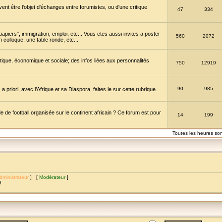
vent être l'objet d'échanges entre forumistes, ou d'une critique
47
334
papiers", immigration, emploi, etc... Vous etes aussi invites a poster
560
2072
 colloque, une table ronde, etc...
itique, économique et sociale; des infos liées aux personnalités
750
12919
90
985
a priori, avec l’Afrique et sa Diaspora, faites le sur cette rubrique.
de football organisée sur le continent africain ? Ce forum est pour
14
199
Toutes les heures so
dministrateur
] [
Modérateur
]
8