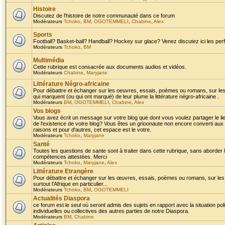
Histoire
Discutez de l'histoire de notre communauté dans ce forum
Modérateurs
Tchoko
,
BM
,
OGOTEMMELI
,
Chabine
,
Alex
Sports
Football? Basket-ball? Handball? Hockey sur glace? Venez discutez ici les perf
Modérateurs
Tchoko
,
BM
Multimédia
Cette rubrique est consacrée aux documents audios et vidéos.
Modérateurs
Chabine
,
Maryjane
Littérature Négro-africaine
Pour débattre et échanger sur les oeuvres, essais, poèmes ou romans, sur les
qui marquent (ou qui ont marqué) de leur plume la littérature négro-africaine .
Modérateurs
BM
,
OGOTEMMELI
,
Chabine
,
Alex
Vos blogs
Vous avez écrit un message sur votre blog que dont vous voulez partager le li
de l'existence de votre blog? Vous êtes un grioonaute non encore converti aux 
raisons et pour d'autres, cet espace est le votre.
Modérateurs
Tchoko
,
Maryjane
Santé
Toutes les questions de sante sont à traiter dans cette rubrique, sans aborder le
compétences attestées. Merci
Modérateurs
Tchoko
,
Maryjane
,
Alex
Littérature Etrangère
Pour débattre et échanger sur les œuvres, essais, poèmes ou romans, sur les
surtout l'Afrique en particulier...
Modérateurs
Tchoko
,
BM
,
OGOTEMMELI
Actualités Diaspora
ce forum est le seul où seront admis des sujets en rapport avec la situation pol
individuelles ou collectives des autres parties de notre Diaspora.
Modérateurs
BM
,
Chabine