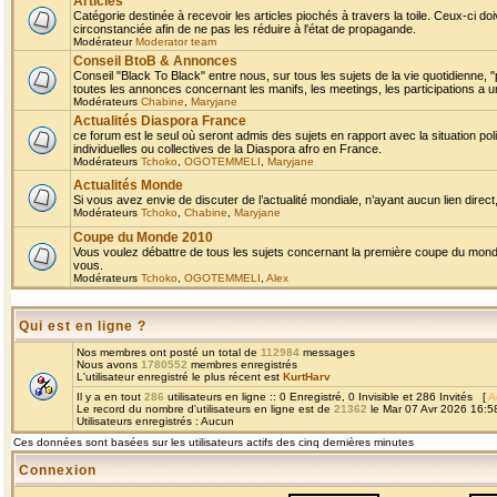
Articles
Catégorie destinée à recevoir les articles piochés à travers la toile. Ceux-ci doi
circonstanciée afin de ne pas les réduire à l'état de propagande.
Modérateur
Moderator team
Conseil BtoB & Annonces
Conseil "Black To Black" entre nous, sur tous les sujets de la vie quotidienne, "
toutes les annonces concernant les manifs, les meetings, les participations a un
Modérateurs
Chabine
,
Maryjane
Actualités Diaspora France
ce forum est le seul où seront admis des sujets en rapport avec la situation pol
individuelles ou collectives de la Diaspora afro en France.
Modérateurs
Tchoko
,
OGOTEMMELI
,
Maryjane
Actualités Monde
Si vous avez envie de discuter de l’actualité mondiale, n’ayant aucun lien direct, 
Modérateurs
Tchoko
,
Chabine
,
Maryjane
Coupe du Monde 2010
Vous voulez débattre de tous les sujets concernant la première coupe du monde 
vous.
Modérateurs
Tchoko
,
OGOTEMMELI
,
Alex
Qui est en ligne ?
Nos membres ont posté un total de
112984
messages
Nous avons
1780552
membres enregistrés
L'utilisateur enregistré le plus récent est
KurtHarv
Il y a en tout
286
utilisateurs en ligne :: 0 Enregistré, 0 Invisible et 286 Invités [
A
Le record du nombre d'utilisateurs en ligne est de
21362
le Mar 07 Avr 2026 16:5
Utilisateurs enregistrés : Aucun
Ces données sont basées sur les utilisateurs actifs des cinq dernières minutes
Connexion