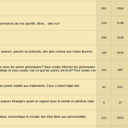
581
5586
329
3788
ormances de vos sportifs. Afros... bien sur!
458
2248
 auteurs, passés ou présents, des plus connus aux moins illustres
190
2530
en avec les autres grioonautes? Vous voulez informer les grioonautes
191
885
blogs et vous voulez voir ce que les autres ont écrit? Pour toutes ces
s points relatifs aux traitements. Ceux ci étant l'objet des
93
822
 auteurs étrangers ayant un rapport avec le monde en général, mais
6
15
itique, economique et sociale; des infos liees aux personnalités
223
3553