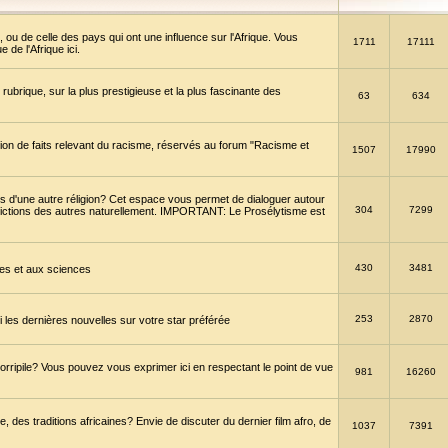
 ou de celle des pays qui ont une influence sur l'Afrique. Vous
1711
17111
de l'Afrique ici.
brique, sur la plus prestigieuse et la plus fascinante des
63
634
ption de faits relevant du racisme, réservés au forum "Racisme et
1507
17990
 d'une autre réligion? Cet espace vous permet de dialoguer autour
304
7299
convictions des autres naturellement. IMPORTANT: Le Prosélytisme est
430
3481
gies et aux sciences
253
2870
es dernières nouvelles sur votre star préférée
horripile? Vous pouvez vous exprimer ici en respectant le point de vue
981
16260
 des traditions africaines? Envie de discuter du dernier film afro, de
1037
7391