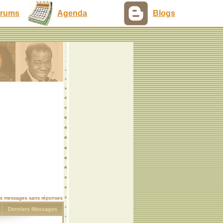
rums
Agenda
Blogs
les messages sans réponses
s
Derniers Messages