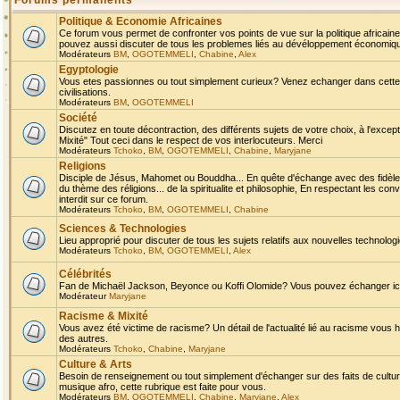
Forums permanents
Politique & Economie Africaines
Ce forum vous permet de confronter vos points de vue sur la politique africaine,
pouvez aussi discuter de tous les problemes liés au dévéloppement économique 
Modérateurs
BM
,
OGOTEMMELI
,
Chabine
,
Alex
Egyptologie
Vous etes passionnes ou tout simplement curieux? Venez echanger dans cette ru
civilisations.
Modérateurs
BM
,
OGOTEMMELI
Société
Discutez en toute décontraction, des différents sujets de votre choix, à l'exce
Mixité" Tout ceci dans le respect de vos interlocuteurs. Merci
Modérateurs
Tchoko
,
BM
,
OGOTEMMELI
,
Chabine
,
Maryjane
Religions
Disciple de Jésus, Mahomet ou Bouddha... En quête d'échange avec des fidèles
du thème des réligions... de la spiritualite et philosophie, En respectant les 
interdit sur ce forum.
Modérateurs
Tchoko
,
BM
,
OGOTEMMELI
,
Chabine
Sciences & Technologies
Lieu approprié pour discuter de tous les sujets relatifs aux nouvelles technolo
Modérateurs
Tchoko
,
BM
,
OGOTEMMELI
,
Alex
Célébrités
Fan de Michaël Jackson, Beyonce ou Koffi Olomide? Vous pouvez échanger ici l
Modérateur
Maryjane
Racisme & Mixité
Vous avez été victime de racisme? Un détail de l'actualité lié au racisme vous 
des autres.
Modérateurs
Tchoko
,
Chabine
,
Maryjane
Culture & Arts
Besoin de renseignement ou tout simplement d'échanger sur des faits de culture,
musique afro, cette rubrique est faite pour vous.
Modérateurs
BM
,
OGOTEMMELI
,
Chabine
,
Maryjane
,
Alex