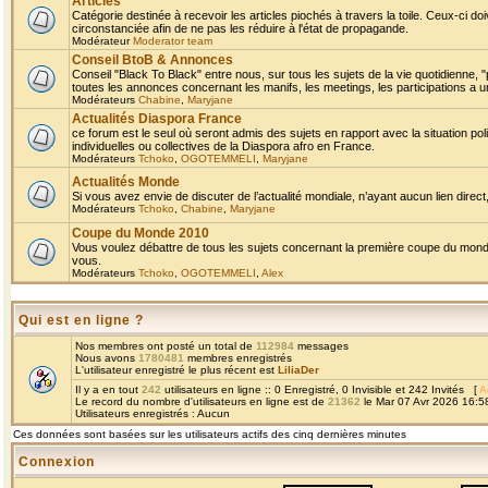
Articles
Catégorie destinée à recevoir les articles piochés à travers la toile. Ceux-ci doi
circonstanciée afin de ne pas les réduire à l'état de propagande.
Modérateur
Moderator team
Conseil BtoB & Annonces
Conseil "Black To Black" entre nous, sur tous les sujets de la vie quotidienne, "
toutes les annonces concernant les manifs, les meetings, les participations a un
Modérateurs
Chabine
,
Maryjane
Actualités Diaspora France
ce forum est le seul où seront admis des sujets en rapport avec la situation pol
individuelles ou collectives de la Diaspora afro en France.
Modérateurs
Tchoko
,
OGOTEMMELI
,
Maryjane
Actualités Monde
Si vous avez envie de discuter de l’actualité mondiale, n’ayant aucun lien direct, 
Modérateurs
Tchoko
,
Chabine
,
Maryjane
Coupe du Monde 2010
Vous voulez débattre de tous les sujets concernant la première coupe du monde 
vous.
Modérateurs
Tchoko
,
OGOTEMMELI
,
Alex
Qui est en ligne ?
Nos membres ont posté un total de
112984
messages
Nous avons
1780481
membres enregistrés
L'utilisateur enregistré le plus récent est
LiliaDer
Il y a en tout
242
utilisateurs en ligne :: 0 Enregistré, 0 Invisible et 242 Invités [
A
Le record du nombre d'utilisateurs en ligne est de
21362
le Mar 07 Avr 2026 16:5
Utilisateurs enregistrés : Aucun
Ces données sont basées sur les utilisateurs actifs des cinq dernières minutes
Connexion