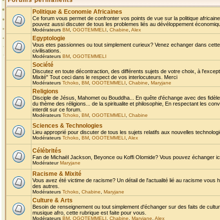
Forums permanents
Politique & Economie Africaines
Ce forum vous permet de confronter vos points de vue sur la politique africaine,
pouvez aussi discuter de tous les problemes liés au dévéloppement économique 
Modérateurs
BM
,
OGOTEMMELI
,
Chabine
,
Alex
Egyptologie
Vous etes passionnes ou tout simplement curieux? Venez echanger dans cette ru
civilisations.
Modérateurs
BM
,
OGOTEMMELI
Société
Discutez en toute décontraction, des différents sujets de votre choix, à l'exce
Mixité" Tout ceci dans le respect de vos interlocuteurs. Merci
Modérateurs
Tchoko
,
BM
,
OGOTEMMELI
,
Chabine
,
Maryjane
Religions
Disciple de Jésus, Mahomet ou Bouddha... En quête d'échange avec des fidèles
du thème des réligions... de la spiritualite et philosophie, En respectant les 
interdit sur ce forum.
Modérateurs
Tchoko
,
BM
,
OGOTEMMELI
,
Chabine
Sciences & Technologies
Lieu approprié pour discuter de tous les sujets relatifs aux nouvelles technolo
Modérateurs
Tchoko
,
BM
,
OGOTEMMELI
,
Alex
Célébrités
Fan de Michaël Jackson, Beyonce ou Koffi Olomide? Vous pouvez échanger ici l
Modérateur
Maryjane
Racisme & Mixité
Vous avez été victime de racisme? Un détail de l'actualité lié au racisme vous 
des autres.
Modérateurs
Tchoko
,
Chabine
,
Maryjane
Culture & Arts
Besoin de renseignement ou tout simplement d'échanger sur des faits de culture,
musique afro, cette rubrique est faite pour vous.
Modérateurs
BM
,
OGOTEMMELI
,
Chabine
,
Maryjane
,
Alex