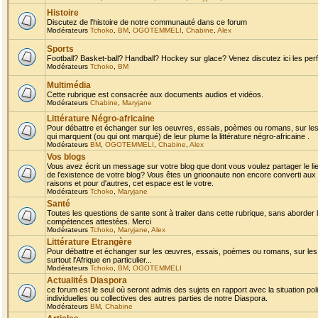
Histoire
Discutez de l'histoire de notre communauté dans ce forum
Modérateurs
Tchoko
,
BM
,
OGOTEMMELI
,
Chabine
,
Alex
Sports
Football? Basket-ball? Handball? Hockey sur glace? Venez discutez ici les perf
Modérateurs
Tchoko
,
BM
Multimédia
Cette rubrique est consacrée aux documents audios et vidéos.
Modérateurs
Chabine
,
Maryjane
Littérature Négro-africaine
Pour débattre et échanger sur les oeuvres, essais, poèmes ou romans, sur les
qui marquent (ou qui ont marqué) de leur plume la littérature négro-africaine .
Modérateurs
BM
,
OGOTEMMELI
,
Chabine
,
Alex
Vos blogs
Vous avez écrit un message sur votre blog que dont vous voulez partager le li
de l'existence de votre blog? Vous êtes un grioonaute non encore converti aux 
raisons et pour d'autres, cet espace est le votre.
Modérateurs
Tchoko
,
Maryjane
Santé
Toutes les questions de sante sont à traiter dans cette rubrique, sans aborder le
compétences attestées. Merci
Modérateurs
Tchoko
,
Maryjane
,
Alex
Littérature Etrangère
Pour débattre et échanger sur les œuvres, essais, poèmes ou romans, sur les
surtout l'Afrique en particulier...
Modérateurs
Tchoko
,
BM
,
OGOTEMMELI
Actualités Diaspora
ce forum est le seul où seront admis des sujets en rapport avec la situation pol
individuelles ou collectives des autres parties de notre Diaspora.
Modérateurs
BM
,
Chabine