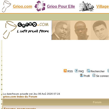
Grioo.com
Grioo Pour Elle
Village
RSS
FAQ
Rechercher
Profil
Se connect
La date/heure actuelle est Jeu 06 Aoû 2026 07:24
grioo.com Index du Forum
Forum