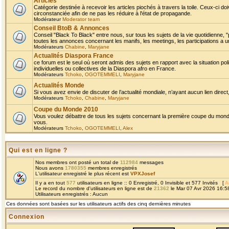
Articles
Catégorie destinée à recevoir les articles piochés à travers la toile. Ceux-ci doi
circonstanciée afin de ne pas les réduire à l'état de propagande.
Modérateur
Moderator team
Conseil BtoB & Annonces
Conseil "Black To Black" entre nous, sur tous les sujets de la vie quotidienne, "
toutes les annonces concernant les manifs, les meetings, les participations a un
Modérateurs
Chabine
,
Maryjane
Actualités Diaspora France
ce forum est le seul où seront admis des sujets en rapport avec la situation pol
individuelles ou collectives de la Diaspora afro en France.
Modérateurs
Tchoko
,
OGOTEMMELI
,
Maryjane
Actualités Monde
Si vous avez envie de discuter de l’actualité mondiale, n’ayant aucun lien direct, 
Modérateurs
Tchoko
,
Chabine
,
Maryjane
Coupe du Monde 2010
Vous voulez débattre de tous les sujets concernant la première coupe du monde 
vous.
Modérateurs
Tchoko
,
OGOTEMMELI
,
Alex
Qui est en ligne ?
Nos membres ont posté un total de
112984
messages
Nous avons
1780355
membres enregistrés
L'utilisateur enregistré le plus récent est
VPXJosef
Il y a en tout
577
utilisateurs en ligne :: 0 Enregistré, 0 Invisible et 577 Invités [
A
Le record du nombre d'utilisateurs en ligne est de
21362
le Mar 07 Avr 2026 16:5
Utilisateurs enregistrés : Aucun
Ces données sont basées sur les utilisateurs actifs des cinq dernières minutes
Connexion