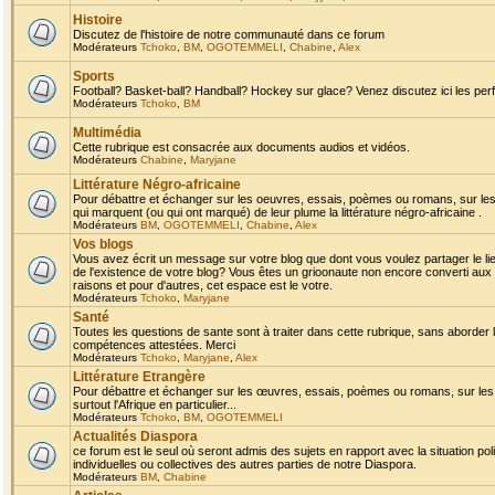
Histoire
Discutez de l'histoire de notre communauté dans ce forum
Modérateurs
Tchoko
,
BM
,
OGOTEMMELI
,
Chabine
,
Alex
Sports
Football? Basket-ball? Handball? Hockey sur glace? Venez discutez ici les perf
Modérateurs
Tchoko
,
BM
Multimédia
Cette rubrique est consacrée aux documents audios et vidéos.
Modérateurs
Chabine
,
Maryjane
Littérature Négro-africaine
Pour débattre et échanger sur les oeuvres, essais, poèmes ou romans, sur les
qui marquent (ou qui ont marqué) de leur plume la littérature négro-africaine .
Modérateurs
BM
,
OGOTEMMELI
,
Chabine
,
Alex
Vos blogs
Vous avez écrit un message sur votre blog que dont vous voulez partager le li
de l'existence de votre blog? Vous êtes un grioonaute non encore converti aux 
raisons et pour d'autres, cet espace est le votre.
Modérateurs
Tchoko
,
Maryjane
Santé
Toutes les questions de sante sont à traiter dans cette rubrique, sans aborder le
compétences attestées. Merci
Modérateurs
Tchoko
,
Maryjane
,
Alex
Littérature Etrangère
Pour débattre et échanger sur les œuvres, essais, poèmes ou romans, sur les
surtout l'Afrique en particulier...
Modérateurs
Tchoko
,
BM
,
OGOTEMMELI
Actualités Diaspora
ce forum est le seul où seront admis des sujets en rapport avec la situation pol
individuelles ou collectives des autres parties de notre Diaspora.
Modérateurs
BM
,
Chabine