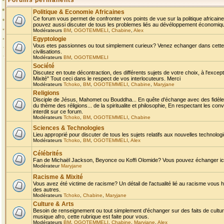
Forums permanents
Politique & Economie Africaines
Ce forum vous permet de confronter vos points de vue sur la politique africaine,
pouvez aussi discuter de tous les problemes liés au dévéloppement économique 
Modérateurs
BM
,
OGOTEMMELI
,
Chabine
,
Alex
Egyptologie
Vous etes passionnes ou tout simplement curieux? Venez echanger dans cette ru
civilisations.
Modérateurs
BM
,
OGOTEMMELI
Société
Discutez en toute décontraction, des différents sujets de votre choix, à l'exce
Mixité" Tout ceci dans le respect de vos interlocuteurs. Merci
Modérateurs
Tchoko
,
BM
,
OGOTEMMELI
,
Chabine
,
Maryjane
Religions
Disciple de Jésus, Mahomet ou Bouddha... En quête d'échange avec des fidèles
du thème des réligions... de la spiritualite et philosophie, En respectant les 
interdit sur ce forum.
Modérateurs
Tchoko
,
BM
,
OGOTEMMELI
,
Chabine
Sciences & Technologies
Lieu approprié pour discuter de tous les sujets relatifs aux nouvelles technolo
Modérateurs
Tchoko
,
BM
,
OGOTEMMELI
,
Alex
Célébrités
Fan de Michaël Jackson, Beyonce ou Koffi Olomide? Vous pouvez échanger ici l
Modérateur
Maryjane
Racisme & Mixité
Vous avez été victime de racisme? Un détail de l'actualité lié au racisme vous 
des autres.
Modérateurs
Tchoko
,
Chabine
,
Maryjane
Culture & Arts
Besoin de renseignement ou tout simplement d'échanger sur des faits de culture,
musique afro, cette rubrique est faite pour vous.
Modérateurs
BM
,
OGOTEMMELI
,
Chabine
,
Maryjane
,
Alex