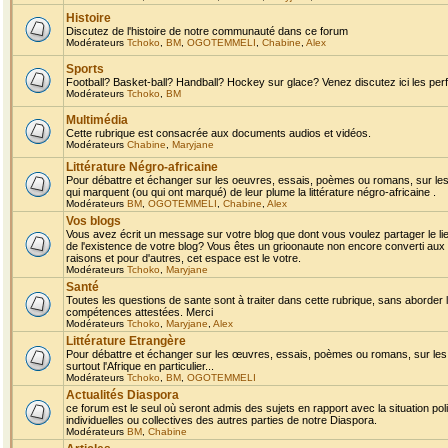
Histoire
Discutez de l'histoire de notre communauté dans ce forum
Modérateurs
Tchoko
,
BM
,
OGOTEMMELI
,
Chabine
,
Alex
Sports
Football? Basket-ball? Handball? Hockey sur glace? Venez discutez ici les perf
Modérateurs
Tchoko
,
BM
Multimédia
Cette rubrique est consacrée aux documents audios et vidéos.
Modérateurs
Chabine
,
Maryjane
Littérature Négro-africaine
Pour débattre et échanger sur les oeuvres, essais, poèmes ou romans, sur les
qui marquent (ou qui ont marqué) de leur plume la littérature négro-africaine .
Modérateurs
BM
,
OGOTEMMELI
,
Chabine
,
Alex
Vos blogs
Vous avez écrit un message sur votre blog que dont vous voulez partager le li
de l'existence de votre blog? Vous êtes un grioonaute non encore converti aux 
raisons et pour d'autres, cet espace est le votre.
Modérateurs
Tchoko
,
Maryjane
Santé
Toutes les questions de sante sont à traiter dans cette rubrique, sans aborder le
compétences attestées. Merci
Modérateurs
Tchoko
,
Maryjane
,
Alex
Littérature Etrangère
Pour débattre et échanger sur les œuvres, essais, poèmes ou romans, sur les
surtout l'Afrique en particulier...
Modérateurs
Tchoko
,
BM
,
OGOTEMMELI
Actualités Diaspora
ce forum est le seul où seront admis des sujets en rapport avec la situation pol
individuelles ou collectives des autres parties de notre Diaspora.
Modérateurs
BM
,
Chabine