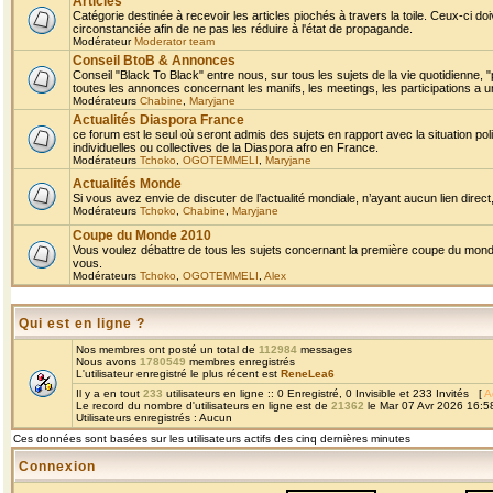
Articles
Catégorie destinée à recevoir les articles piochés à travers la toile. Ceux-ci doi
circonstanciée afin de ne pas les réduire à l'état de propagande.
Modérateur
Moderator team
Conseil BtoB & Annonces
Conseil "Black To Black" entre nous, sur tous les sujets de la vie quotidienne, "
toutes les annonces concernant les manifs, les meetings, les participations a un
Modérateurs
Chabine
,
Maryjane
Actualités Diaspora France
ce forum est le seul où seront admis des sujets en rapport avec la situation pol
individuelles ou collectives de la Diaspora afro en France.
Modérateurs
Tchoko
,
OGOTEMMELI
,
Maryjane
Actualités Monde
Si vous avez envie de discuter de l’actualité mondiale, n’ayant aucun lien direct, 
Modérateurs
Tchoko
,
Chabine
,
Maryjane
Coupe du Monde 2010
Vous voulez débattre de tous les sujets concernant la première coupe du monde 
vous.
Modérateurs
Tchoko
,
OGOTEMMELI
,
Alex
Qui est en ligne ?
Nos membres ont posté un total de
112984
messages
Nous avons
1780549
membres enregistrés
L'utilisateur enregistré le plus récent est
ReneLea6
Il y a en tout
233
utilisateurs en ligne :: 0 Enregistré, 0 Invisible et 233 Invités [
A
Le record du nombre d'utilisateurs en ligne est de
21362
le Mar 07 Avr 2026 16:5
Utilisateurs enregistrés : Aucun
Ces données sont basées sur les utilisateurs actifs des cinq dernières minutes
Connexion