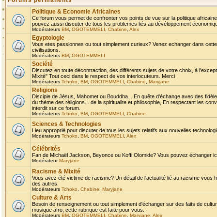
Forums permanents
Politique & Economie Africaines
Ce forum vous permet de confronter vos points de vue sur la politique africaine,
pouvez aussi discuter de tous les problemes liés au dévéloppement économique 
Modérateurs
BM
,
OGOTEMMELI
,
Chabine
,
Alex
Egyptologie
Vous etes passionnes ou tout simplement curieux? Venez echanger dans cette ru
civilisations.
Modérateurs
BM
,
OGOTEMMELI
Société
Discutez en toute décontraction, des différents sujets de votre choix, à l'exce
Mixité" Tout ceci dans le respect de vos interlocuteurs. Merci
Modérateurs
Tchoko
,
BM
,
OGOTEMMELI
,
Chabine
,
Maryjane
Religions
Disciple de Jésus, Mahomet ou Bouddha... En quête d'échange avec des fidèles
du thème des réligions... de la spiritualite et philosophie, En respectant les 
interdit sur ce forum.
Modérateurs
Tchoko
,
BM
,
OGOTEMMELI
,
Chabine
Sciences & Technologies
Lieu approprié pour discuter de tous les sujets relatifs aux nouvelles technolo
Modérateurs
Tchoko
,
BM
,
OGOTEMMELI
,
Alex
Célébrités
Fan de Michaël Jackson, Beyonce ou Koffi Olomide? Vous pouvez échanger ici l
Modérateur
Maryjane
Racisme & Mixité
Vous avez été victime de racisme? Un détail de l'actualité lié au racisme vous 
des autres.
Modérateurs
Tchoko
,
Chabine
,
Maryjane
Culture & Arts
Besoin de renseignement ou tout simplement d'échanger sur des faits de culture,
musique afro, cette rubrique est faite pour vous.
Modérateurs
BM
,
OGOTEMMELI
,
Chabine
,
Maryjane
,
Alex