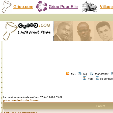
Grioo.com
Grioo Pour Elle
Village
RSS
FAQ
Rechercher
Profil
Se connect
La date/heure actuelle est Ven 07 Aoû 2026 03:09
grioo.com Index du Forum
Forum