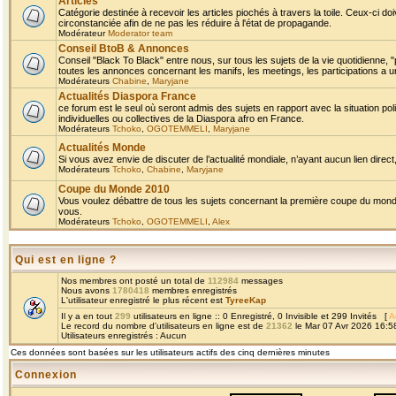
Articles
Catégorie destinée à recevoir les articles piochés à travers la toile. Ceux-ci doi
circonstanciée afin de ne pas les réduire à l'état de propagande.
Modérateur
Moderator team
Conseil BtoB & Annonces
Conseil "Black To Black" entre nous, sur tous les sujets de la vie quotidienne, "
toutes les annonces concernant les manifs, les meetings, les participations a un
Modérateurs
Chabine
,
Maryjane
Actualités Diaspora France
ce forum est le seul où seront admis des sujets en rapport avec la situation pol
individuelles ou collectives de la Diaspora afro en France.
Modérateurs
Tchoko
,
OGOTEMMELI
,
Maryjane
Actualités Monde
Si vous avez envie de discuter de l’actualité mondiale, n’ayant aucun lien direct, 
Modérateurs
Tchoko
,
Chabine
,
Maryjane
Coupe du Monde 2010
Vous voulez débattre de tous les sujets concernant la première coupe du monde 
vous.
Modérateurs
Tchoko
,
OGOTEMMELI
,
Alex
Qui est en ligne ?
Nos membres ont posté un total de
112984
messages
Nous avons
1780418
membres enregistrés
L'utilisateur enregistré le plus récent est
TyreeKap
Il y a en tout
299
utilisateurs en ligne :: 0 Enregistré, 0 Invisible et 299 Invités [
A
Le record du nombre d'utilisateurs en ligne est de
21362
le Mar 07 Avr 2026 16:5
Utilisateurs enregistrés : Aucun
Ces données sont basées sur les utilisateurs actifs des cinq dernières minutes
Connexion