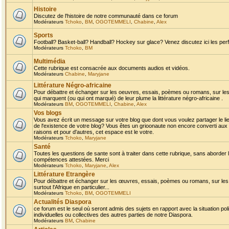
Histoire
Discutez de l'histoire de notre communauté dans ce forum
Modérateurs
Tchoko
,
BM
,
OGOTEMMELI
,
Chabine
,
Alex
Sports
Football? Basket-ball? Handball? Hockey sur glace? Venez discutez ici les perf
Modérateurs
Tchoko
,
BM
Multimédia
Cette rubrique est consacrée aux documents audios et vidéos.
Modérateurs
Chabine
,
Maryjane
Littérature Négro-africaine
Pour débattre et échanger sur les oeuvres, essais, poèmes ou romans, sur les
qui marquent (ou qui ont marqué) de leur plume la littérature négro-africaine .
Modérateurs
BM
,
OGOTEMMELI
,
Chabine
,
Alex
Vos blogs
Vous avez écrit un message sur votre blog que dont vous voulez partager le li
de l'existence de votre blog? Vous êtes un grioonaute non encore converti aux 
raisons et pour d'autres, cet espace est le votre.
Modérateurs
Tchoko
,
Maryjane
Santé
Toutes les questions de sante sont à traiter dans cette rubrique, sans aborder le
compétences attestées. Merci
Modérateurs
Tchoko
,
Maryjane
,
Alex
Littérature Etrangère
Pour débattre et échanger sur les œuvres, essais, poèmes ou romans, sur les
surtout l'Afrique en particulier...
Modérateurs
Tchoko
,
BM
,
OGOTEMMELI
Actualités Diaspora
ce forum est le seul où seront admis des sujets en rapport avec la situation pol
individuelles ou collectives des autres parties de notre Diaspora.
Modérateurs
BM
,
Chabine