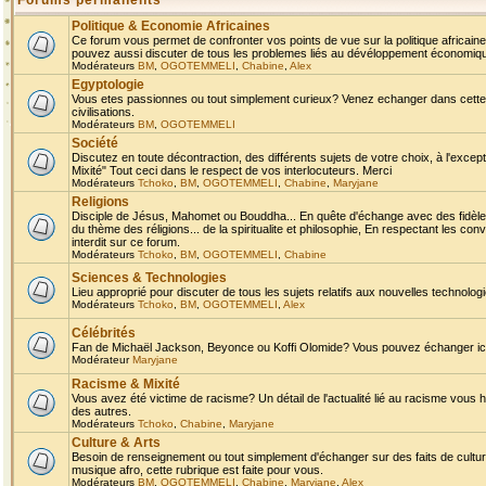
Forums permanents
Politique & Economie Africaines
Ce forum vous permet de confronter vos points de vue sur la politique africaine,
pouvez aussi discuter de tous les problemes liés au dévéloppement économique 
Modérateurs
BM
,
OGOTEMMELI
,
Chabine
,
Alex
Egyptologie
Vous etes passionnes ou tout simplement curieux? Venez echanger dans cette ru
civilisations.
Modérateurs
BM
,
OGOTEMMELI
Société
Discutez en toute décontraction, des différents sujets de votre choix, à l'exce
Mixité" Tout ceci dans le respect de vos interlocuteurs. Merci
Modérateurs
Tchoko
,
BM
,
OGOTEMMELI
,
Chabine
,
Maryjane
Religions
Disciple de Jésus, Mahomet ou Bouddha... En quête d'échange avec des fidèles
du thème des réligions... de la spiritualite et philosophie, En respectant les 
interdit sur ce forum.
Modérateurs
Tchoko
,
BM
,
OGOTEMMELI
,
Chabine
Sciences & Technologies
Lieu approprié pour discuter de tous les sujets relatifs aux nouvelles technolo
Modérateurs
Tchoko
,
BM
,
OGOTEMMELI
,
Alex
Célébrités
Fan de Michaël Jackson, Beyonce ou Koffi Olomide? Vous pouvez échanger ici l
Modérateur
Maryjane
Racisme & Mixité
Vous avez été victime de racisme? Un détail de l'actualité lié au racisme vous 
des autres.
Modérateurs
Tchoko
,
Chabine
,
Maryjane
Culture & Arts
Besoin de renseignement ou tout simplement d'échanger sur des faits de culture,
musique afro, cette rubrique est faite pour vous.
Modérateurs
BM
,
OGOTEMMELI
,
Chabine
,
Maryjane
,
Alex