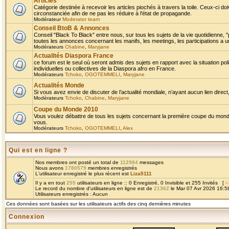
Articles
Catégorie destinée à recevoir les articles piochés à travers la toile. Ceux-ci doi
circonstanciée afin de ne pas les réduire à l'état de propagande.
Modérateur
Moderator team
Conseil BtoB & Annonces
Conseil "Black To Black" entre nous, sur tous les sujets de la vie quotidienne, "
toutes les annonces concernant les manifs, les meetings, les participations a un
Modérateurs
Chabine
,
Maryjane
Actualités Diaspora France
ce forum est le seul où seront admis des sujets en rapport avec la situation pol
individuelles ou collectives de la Diaspora afro en France.
Modérateurs
Tchoko
,
OGOTEMMELI
,
Maryjane
Actualités Monde
Si vous avez envie de discuter de l’actualité mondiale, n’ayant aucun lien direct, 
Modérateurs
Tchoko
,
Chabine
,
Maryjane
Coupe du Monde 2010
Vous voulez débattre de tous les sujets concernant la première coupe du monde 
vous.
Modérateurs
Tchoko
,
OGOTEMMELI
,
Alex
Qui est en ligne ?
Nos membres ont posté un total de
112984
messages
Nous avons
1780579
membres enregistrés
L'utilisateur enregistré le plus récent est
Liza5111
Il y a en tout
255
utilisateurs en ligne :: 0 Enregistré, 0 Invisible et 255 Invités [
A
Le record du nombre d'utilisateurs en ligne est de
21362
le Mar 07 Avr 2026 16:5
Utilisateurs enregistrés : Aucun
Ces données sont basées sur les utilisateurs actifs des cinq dernières minutes
Connexion