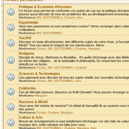
Forums permanents
Politique & Economie Africaines
Ce forum vous permet de confronter vos points de vue sur la politique africaine,
pouvez aussi discuter de tous les problemes liés au dévéloppement économique 
Modérateurs
BM
,
OGOTEMMELI
,
Chabine
,
Alex
Egyptologie
Vous etes passionnes ou tout simplement curieux? Venez echanger dans cette ru
civilisations.
Modérateurs
BM
,
OGOTEMMELI
Société
Discutez en toute décontraction, des différents sujets de votre choix, à l'exce
Mixité" Tout ceci dans le respect de vos interlocuteurs. Merci
Modérateurs
Tchoko
,
BM
,
OGOTEMMELI
,
Chabine
,
Maryjane
Religions
Disciple de Jésus, Mahomet ou Bouddha... En quête d'échange avec des fidèles
du thème des réligions... de la spiritualite et philosophie, En respectant les 
interdit sur ce forum.
Modérateurs
Tchoko
,
BM
,
OGOTEMMELI
,
Chabine
Sciences & Technologies
Lieu approprié pour discuter de tous les sujets relatifs aux nouvelles technolo
Modérateurs
Tchoko
,
BM
,
OGOTEMMELI
,
Alex
Célébrités
Fan de Michaël Jackson, Beyonce ou Koffi Olomide? Vous pouvez échanger ici l
Modérateur
Maryjane
Racisme & Mixité
Vous avez été victime de racisme? Un détail de l'actualité lié au racisme vous 
des autres.
Modérateurs
Tchoko
,
Chabine
,
Maryjane
Culture & Arts
Besoin de renseignement ou tout simplement d'échanger sur des faits de culture,
musique afro, cette rubrique est faite pour vous.
Modérateurs
BM
,
OGOTEMMELI
,
Chabine
,
Maryjane
,
Alex