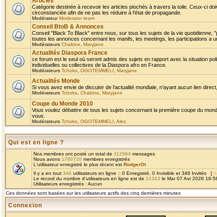
Articles
Catégorie destinée à recevoir les articles piochés à travers la toile. Ceux-ci doi
circonstanciée afin de ne pas les réduire à l'état de propagande.
Modérateur
Moderator team
Conseil BtoB & Annonces
Conseil "Black To Black" entre nous, sur tous les sujets de la vie quotidienne, "
toutes les annonces concernant les manifs, les meetings, les participations a un
Modérateurs
Chabine
,
Maryjane
Actualités Diaspora France
ce forum est le seul où seront admis des sujets en rapport avec la situation pol
individuelles ou collectives de la Diaspora afro en France.
Modérateurs
Tchoko
,
OGOTEMMELI
,
Maryjane
Actualités Monde
Si vous avez envie de discuter de l’actualité mondiale, n’ayant aucun lien direct, 
Modérateurs
Tchoko
,
Chabine
,
Maryjane
Coupe du Monde 2010
Vous voulez débattre de tous les sujets concernant la première coupe du monde 
vous.
Modérateurs
Tchoko
,
OGOTEMMELI
,
Alex
Qui est en ligne ?
Nos membres ont posté un total de
112984
messages
Nous avons
1780720
membres enregistrés
L'utilisateur enregistré le plus récent est
RodgerOt
Il y a en tout
346
utilisateurs en ligne :: 0 Enregistré, 0 Invisible et 346 Invités [
A
Le record du nombre d'utilisateurs en ligne est de
21362
le Mar 07 Avr 2026 16:5
Utilisateurs enregistrés : Aucun
Ces données sont basées sur les utilisateurs actifs des cinq dernières minutes
Connexion