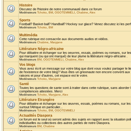
Histoire
Discutez de l'histoire de notre communauté dans ce forum
Modérateurs
Tchoko
,
BM
,
OGOTEMMELI
,
Chabine
,
Alex
Sports
Football? Basket-ball? Handball? Hockey sur glace? Venez discutez ici les perf
Modérateurs
Tchoko
,
BM
Multimédia
Cette rubrique est consacrée aux documents audios et vidéos.
Modérateurs
Chabine
,
Maryjane
Littérature Négro-africaine
Pour débattre et échanger sur les oeuvres, essais, poèmes ou romans, sur les
qui marquent (ou qui ont marqué) de leur plume la littérature négro-africaine .
Modérateurs
BM
,
OGOTEMMELI
,
Chabine
,
Alex
Vos blogs
Vous avez écrit un message sur votre blog que dont vous voulez partager le li
de l'existence de votre blog? Vous êtes un grioonaute non encore converti aux 
raisons et pour d'autres, cet espace est le votre.
Modérateurs
Tchoko
,
Maryjane
Santé
Toutes les questions de sante sont à traiter dans cette rubrique, sans aborder le
compétences attestées. Merci
Modérateurs
Tchoko
,
Maryjane
,
Alex
Littérature Etrangère
Pour débattre et échanger sur les œuvres, essais, poèmes ou romans, sur les
surtout l'Afrique en particulier...
Modérateurs
Tchoko
,
BM
,
OGOTEMMELI
Actualités Diaspora
ce forum est le seul où seront admis des sujets en rapport avec la situation pol
individuelles ou collectives des autres parties de notre Diaspora.
Modérateurs
BM
,
Chabine