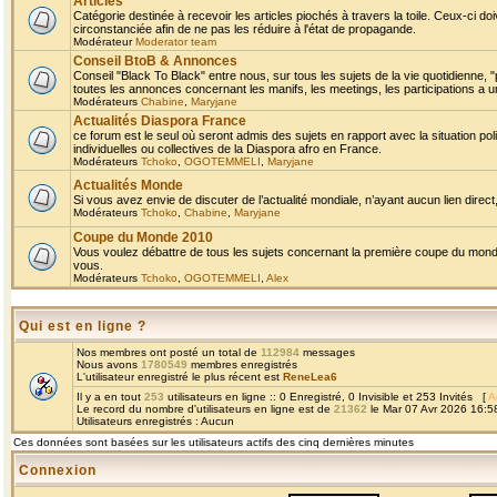
Articles
Catégorie destinée à recevoir les articles piochés à travers la toile. Ceux-ci doi
circonstanciée afin de ne pas les réduire à l'état de propagande.
Modérateur
Moderator team
Conseil BtoB & Annonces
Conseil "Black To Black" entre nous, sur tous les sujets de la vie quotidienne, "
toutes les annonces concernant les manifs, les meetings, les participations a un
Modérateurs
Chabine
,
Maryjane
Actualités Diaspora France
ce forum est le seul où seront admis des sujets en rapport avec la situation pol
individuelles ou collectives de la Diaspora afro en France.
Modérateurs
Tchoko
,
OGOTEMMELI
,
Maryjane
Actualités Monde
Si vous avez envie de discuter de l’actualité mondiale, n’ayant aucun lien direct, 
Modérateurs
Tchoko
,
Chabine
,
Maryjane
Coupe du Monde 2010
Vous voulez débattre de tous les sujets concernant la première coupe du monde 
vous.
Modérateurs
Tchoko
,
OGOTEMMELI
,
Alex
Qui est en ligne ?
Nos membres ont posté un total de
112984
messages
Nous avons
1780549
membres enregistrés
L'utilisateur enregistré le plus récent est
ReneLea6
Il y a en tout
253
utilisateurs en ligne :: 0 Enregistré, 0 Invisible et 253 Invités [
A
Le record du nombre d'utilisateurs en ligne est de
21362
le Mar 07 Avr 2026 16:5
Utilisateurs enregistrés : Aucun
Ces données sont basées sur les utilisateurs actifs des cinq dernières minutes
Connexion