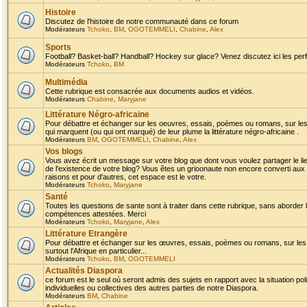
Histoire
Discutez de l'histoire de notre communauté dans ce forum
Modérateurs
Tchoko
,
BM
,
OGOTEMMELI
,
Chabine
,
Alex
Sports
Football? Basket-ball? Handball? Hockey sur glace? Venez discutez ici les perf
Modérateurs
Tchoko
,
BM
Multimédia
Cette rubrique est consacrée aux documents audios et vidéos.
Modérateurs
Chabine
,
Maryjane
Littérature Négro-africaine
Pour débattre et échanger sur les oeuvres, essais, poèmes ou romans, sur les
qui marquent (ou qui ont marqué) de leur plume la littérature négro-africaine .
Modérateurs
BM
,
OGOTEMMELI
,
Chabine
,
Alex
Vos blogs
Vous avez écrit un message sur votre blog que dont vous voulez partager le li
de l'existence de votre blog? Vous êtes un grioonaute non encore converti aux 
raisons et pour d'autres, cet espace est le votre.
Modérateurs
Tchoko
,
Maryjane
Santé
Toutes les questions de sante sont à traiter dans cette rubrique, sans aborder le
compétences attestées. Merci
Modérateurs
Tchoko
,
Maryjane
,
Alex
Littérature Etrangère
Pour débattre et échanger sur les œuvres, essais, poèmes ou romans, sur les
surtout l'Afrique en particulier...
Modérateurs
Tchoko
,
BM
,
OGOTEMMELI
Actualités Diaspora
ce forum est le seul où seront admis des sujets en rapport avec la situation pol
individuelles ou collectives des autres parties de notre Diaspora.
Modérateurs
BM
,
Chabine