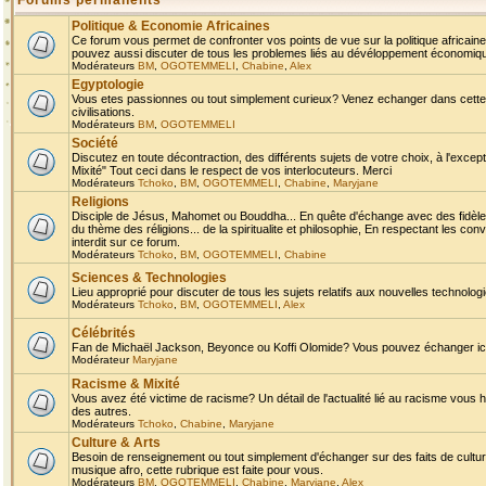
Forums permanents
Politique & Economie Africaines
Ce forum vous permet de confronter vos points de vue sur la politique africaine,
pouvez aussi discuter de tous les problemes liés au dévéloppement économique 
Modérateurs
BM
,
OGOTEMMELI
,
Chabine
,
Alex
Egyptologie
Vous etes passionnes ou tout simplement curieux? Venez echanger dans cette ru
civilisations.
Modérateurs
BM
,
OGOTEMMELI
Société
Discutez en toute décontraction, des différents sujets de votre choix, à l'exce
Mixité" Tout ceci dans le respect de vos interlocuteurs. Merci
Modérateurs
Tchoko
,
BM
,
OGOTEMMELI
,
Chabine
,
Maryjane
Religions
Disciple de Jésus, Mahomet ou Bouddha... En quête d'échange avec des fidèles
du thème des réligions... de la spiritualite et philosophie, En respectant les 
interdit sur ce forum.
Modérateurs
Tchoko
,
BM
,
OGOTEMMELI
,
Chabine
Sciences & Technologies
Lieu approprié pour discuter de tous les sujets relatifs aux nouvelles technolo
Modérateurs
Tchoko
,
BM
,
OGOTEMMELI
,
Alex
Célébrités
Fan de Michaël Jackson, Beyonce ou Koffi Olomide? Vous pouvez échanger ici l
Modérateur
Maryjane
Racisme & Mixité
Vous avez été victime de racisme? Un détail de l'actualité lié au racisme vous 
des autres.
Modérateurs
Tchoko
,
Chabine
,
Maryjane
Culture & Arts
Besoin de renseignement ou tout simplement d'échanger sur des faits de culture,
musique afro, cette rubrique est faite pour vous.
Modérateurs
BM
,
OGOTEMMELI
,
Chabine
,
Maryjane
,
Alex