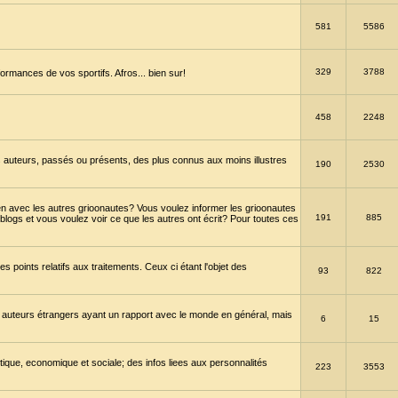
581
5586
329
3788
ormances de vos sportifs. Afros... bien sur!
458
2248
 auteurs, passés ou présents, des plus connus aux moins illustres
190
2530
en avec les autres grioonautes? Vous voulez informer les grioonautes
191
885
blogs et vous voulez voir ce que les autres ont écrit? Pour toutes ces
s points relatifs aux traitements. Ceux ci étant l'objet des
93
822
 auteurs étrangers ayant un rapport avec le monde en général, mais
6
15
itique, economique et sociale; des infos liees aux personnalités
223
3553