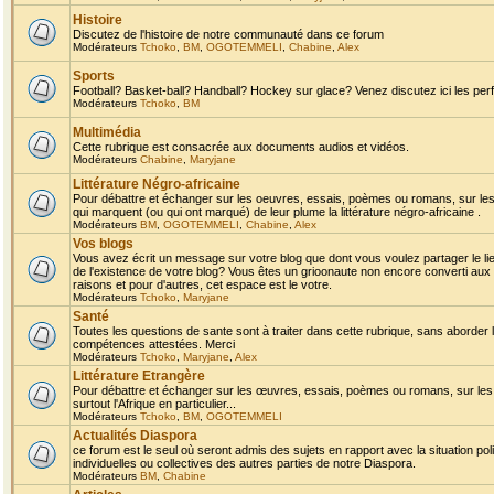
Histoire
Discutez de l'histoire de notre communauté dans ce forum
Modérateurs
Tchoko
,
BM
,
OGOTEMMELI
,
Chabine
,
Alex
Sports
Football? Basket-ball? Handball? Hockey sur glace? Venez discutez ici les perf
Modérateurs
Tchoko
,
BM
Multimédia
Cette rubrique est consacrée aux documents audios et vidéos.
Modérateurs
Chabine
,
Maryjane
Littérature Négro-africaine
Pour débattre et échanger sur les oeuvres, essais, poèmes ou romans, sur les
qui marquent (ou qui ont marqué) de leur plume la littérature négro-africaine .
Modérateurs
BM
,
OGOTEMMELI
,
Chabine
,
Alex
Vos blogs
Vous avez écrit un message sur votre blog que dont vous voulez partager le li
de l'existence de votre blog? Vous êtes un grioonaute non encore converti aux 
raisons et pour d'autres, cet espace est le votre.
Modérateurs
Tchoko
,
Maryjane
Santé
Toutes les questions de sante sont à traiter dans cette rubrique, sans aborder le
compétences attestées. Merci
Modérateurs
Tchoko
,
Maryjane
,
Alex
Littérature Etrangère
Pour débattre et échanger sur les œuvres, essais, poèmes ou romans, sur les
surtout l'Afrique en particulier...
Modérateurs
Tchoko
,
BM
,
OGOTEMMELI
Actualités Diaspora
ce forum est le seul où seront admis des sujets en rapport avec la situation pol
individuelles ou collectives des autres parties de notre Diaspora.
Modérateurs
BM
,
Chabine