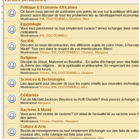
Forums permanents
Politique & Economie Africaines
Ce forum vous permet de confronter vos points de vue sur la politique africaine,
pouvez aussi discuter de tous les problemes liés au dévéloppement économique 
Modérateurs
BM
,
OGOTEMMELI
,
Chabine
,
Alex
Egyptologie
Vous etes passionnes ou tout simplement curieux? Venez echanger dans cette ru
civilisations.
Modérateurs
BM
,
OGOTEMMELI
Société
Discutez en toute décontraction, des différents sujets de votre choix, à l'exce
Mixité" Tout ceci dans le respect de vos interlocuteurs. Merci
Modérateurs
Tchoko
,
BM
,
OGOTEMMELI
,
Chabine
,
Maryjane
Religions
Disciple de Jésus, Mahomet ou Bouddha... En quête d'échange avec des fidèles
du thème des réligions... de la spiritualite et philosophie, En respectant les 
interdit sur ce forum.
Modérateurs
Tchoko
,
BM
,
OGOTEMMELI
,
Chabine
Sciences & Technologies
Lieu approprié pour discuter de tous les sujets relatifs aux nouvelles technolo
Modérateurs
Tchoko
,
BM
,
OGOTEMMELI
,
Alex
Célébrités
Fan de Michaël Jackson, Beyonce ou Koffi Olomide? Vous pouvez échanger ici l
Modérateur
Maryjane
Racisme & Mixité
Vous avez été victime de racisme? Un détail de l'actualité lié au racisme vous 
des autres.
Modérateurs
Tchoko
,
Chabine
,
Maryjane
Culture & Arts
Besoin de renseignement ou tout simplement d'échanger sur des faits de culture,
musique afro, cette rubrique est faite pour vous.
Modérateurs
BM
,
OGOTEMMELI
,
Chabine
,
Maryjane
,
Alex