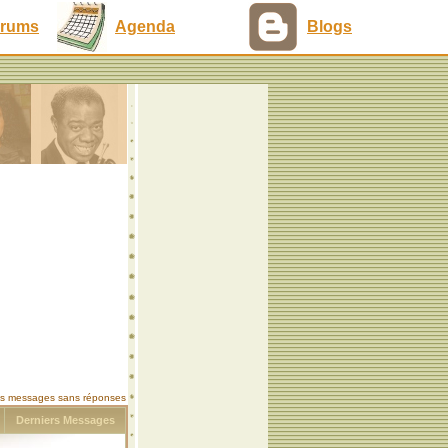
rums
Agenda
Blogs
les messages sans réponses
s
Derniers Messages