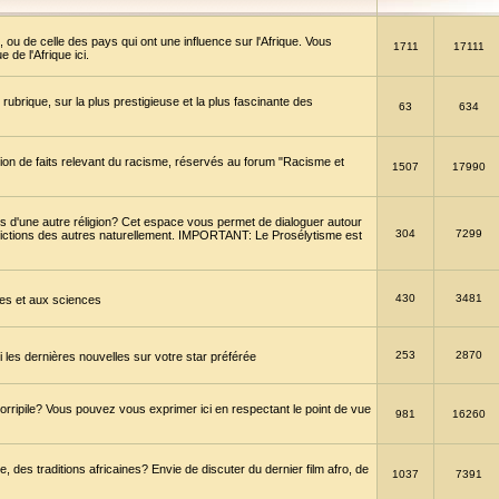
 ou de celle des pays qui ont une influence sur l'Afrique. Vous
1711
17111
de l'Afrique ici.
brique, sur la plus prestigieuse et la plus fascinante des
63
634
ption de faits relevant du racisme, réservés au forum "Racisme et
1507
17990
 d'une autre réligion? Cet espace vous permet de dialoguer autour
304
7299
convictions des autres naturellement. IMPORTANT: Le Prosélytisme est
430
3481
gies et aux sciences
253
2870
es dernières nouvelles sur votre star préférée
horripile? Vous pouvez vous exprimer ici en respectant le point de vue
981
16260
 des traditions africaines? Envie de discuter du dernier film afro, de
1037
7391