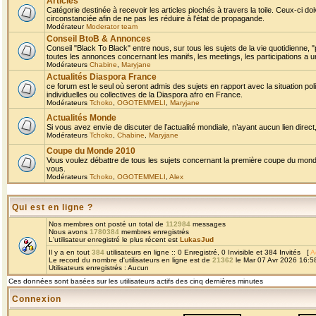
Articles
Catégorie destinée à recevoir les articles piochés à travers la toile. Ceux-ci doi
circonstanciée afin de ne pas les réduire à l'état de propagande.
Modérateur
Moderator team
Conseil BtoB & Annonces
Conseil "Black To Black" entre nous, sur tous les sujets de la vie quotidienne, "
toutes les annonces concernant les manifs, les meetings, les participations a un
Modérateurs
Chabine
,
Maryjane
Actualités Diaspora France
ce forum est le seul où seront admis des sujets en rapport avec la situation pol
individuelles ou collectives de la Diaspora afro en France.
Modérateurs
Tchoko
,
OGOTEMMELI
,
Maryjane
Actualités Monde
Si vous avez envie de discuter de l’actualité mondiale, n’ayant aucun lien direct, 
Modérateurs
Tchoko
,
Chabine
,
Maryjane
Coupe du Monde 2010
Vous voulez débattre de tous les sujets concernant la première coupe du monde 
vous.
Modérateurs
Tchoko
,
OGOTEMMELI
,
Alex
Qui est en ligne ?
Nos membres ont posté un total de
112984
messages
Nous avons
1780384
membres enregistrés
L'utilisateur enregistré le plus récent est
LukasJud
Il y a en tout
384
utilisateurs en ligne :: 0 Enregistré, 0 Invisible et 384 Invités [
A
Le record du nombre d'utilisateurs en ligne est de
21362
le Mar 07 Avr 2026 16:5
Utilisateurs enregistrés : Aucun
Ces données sont basées sur les utilisateurs actifs des cinq dernières minutes
Connexion