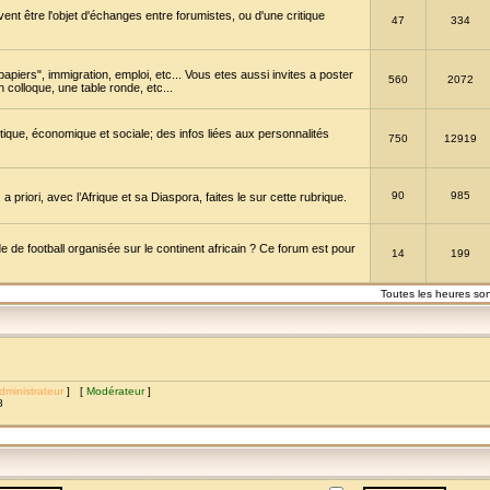
vent être l'objet d'échanges entre forumistes, ou d'une critique
47
334
papiers", immigration, emploi, etc... Vous etes aussi invites a poster
560
2072
 colloque, une table ronde, etc...
itique, économique et sociale; des infos liées aux personnalités
750
12919
90
985
a priori, avec l’Afrique et sa Diaspora, faites le sur cette rubrique.
de football organisée sur le continent africain ? Ce forum est pour
14
199
Toutes les heures so
dministrateur
] [
Modérateur
]
8