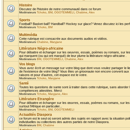
Histoire
Discutez de l'histoire de notre communauté dans ce forum
Modérateurs
Tchoko
,
BM
,
OGOTEMMELI
,
Chabine
,
Alex
Sports
Football? Basket-ball? Handball? Hockey sur glace? Venez discutez ici les perf
Modérateurs
Tchoko
,
BM
Multimédia
Cette rubrique est consacrée aux documents audios et vidéos.
Modérateurs
Chabine
,
Maryjane
Littérature Négro-africaine
Pour débattre et échanger sur les oeuvres, essais, poèmes ou romans, sur les
qui marquent (ou qui ont marqué) de leur plume la littérature négro-africaine .
Modérateurs
BM
,
OGOTEMMELI
,
Chabine
,
Alex
Vos blogs
Vous avez écrit un message sur votre blog que dont vous voulez partager le li
de l'existence de votre blog? Vous êtes un grioonaute non encore converti aux 
raisons et pour d'autres, cet espace est le votre.
Modérateurs
Tchoko
,
Maryjane
Santé
Toutes les questions de sante sont à traiter dans cette rubrique, sans aborder le
compétences attestées. Merci
Modérateurs
Tchoko
,
Maryjane
,
Alex
Littérature Etrangère
Pour débattre et échanger sur les œuvres, essais, poèmes ou romans, sur les
surtout l'Afrique en particulier...
Modérateurs
Tchoko
,
BM
,
OGOTEMMELI
Actualités Diaspora
ce forum est le seul où seront admis des sujets en rapport avec la situation pol
individuelles ou collectives des autres parties de notre Diaspora.
Modérateurs
BM
,
Chabine