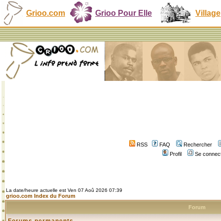
Grioo.com
Grioo Pour Elle
Village
RSS
FAQ
Rechercher
Profil
Se connect
La date/heure actuelle est Ven 07 Aoû 2026 07:39
grioo.com Index du Forum
Forum