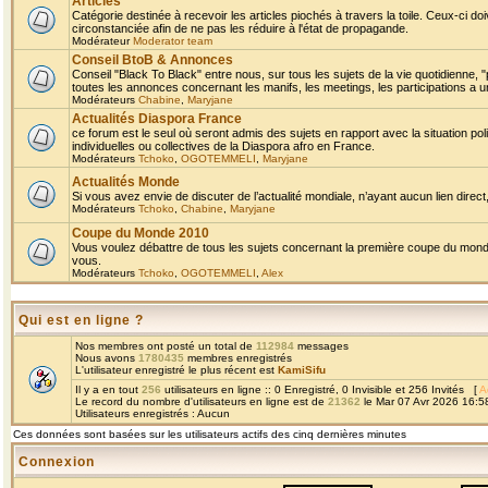
Articles
Catégorie destinée à recevoir les articles piochés à travers la toile. Ceux-ci doi
circonstanciée afin de ne pas les réduire à l'état de propagande.
Modérateur
Moderator team
Conseil BtoB & Annonces
Conseil "Black To Black" entre nous, sur tous les sujets de la vie quotidienne, "
toutes les annonces concernant les manifs, les meetings, les participations a un
Modérateurs
Chabine
,
Maryjane
Actualités Diaspora France
ce forum est le seul où seront admis des sujets en rapport avec la situation pol
individuelles ou collectives de la Diaspora afro en France.
Modérateurs
Tchoko
,
OGOTEMMELI
,
Maryjane
Actualités Monde
Si vous avez envie de discuter de l’actualité mondiale, n’ayant aucun lien direct, 
Modérateurs
Tchoko
,
Chabine
,
Maryjane
Coupe du Monde 2010
Vous voulez débattre de tous les sujets concernant la première coupe du monde 
vous.
Modérateurs
Tchoko
,
OGOTEMMELI
,
Alex
Qui est en ligne ?
Nos membres ont posté un total de
112984
messages
Nous avons
1780435
membres enregistrés
L'utilisateur enregistré le plus récent est
KamiSifu
Il y a en tout
256
utilisateurs en ligne :: 0 Enregistré, 0 Invisible et 256 Invités [
A
Le record du nombre d'utilisateurs en ligne est de
21362
le Mar 07 Avr 2026 16:5
Utilisateurs enregistrés : Aucun
Ces données sont basées sur les utilisateurs actifs des cinq dernières minutes
Connexion