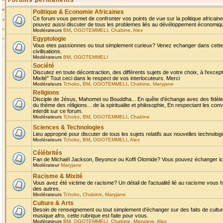
Forums permanents
Politique & Economie Africaines
Ce forum vous permet de confronter vos points de vue sur la politique africaine,
pouvez aussi discuter de tous les problemes liés au dévéloppement économique 
Modérateurs
BM
,
OGOTEMMELI
,
Chabine
,
Alex
Egyptologie
Vous etes passionnes ou tout simplement curieux? Venez echanger dans cette ru
civilisations.
Modérateurs
BM
,
OGOTEMMELI
Société
Discutez en toute décontraction, des différents sujets de votre choix, à l'exce
Mixité" Tout ceci dans le respect de vos interlocuteurs. Merci
Modérateurs
Tchoko
,
BM
,
OGOTEMMELI
,
Chabine
,
Maryjane
Religions
Disciple de Jésus, Mahomet ou Bouddha... En quête d'échange avec des fidèles
du thème des réligions... de la spiritualite et philosophie, En respectant les 
interdit sur ce forum.
Modérateurs
Tchoko
,
BM
,
OGOTEMMELI
,
Chabine
Sciences & Technologies
Lieu approprié pour discuter de tous les sujets relatifs aux nouvelles technolo
Modérateurs
Tchoko
,
BM
,
OGOTEMMELI
,
Alex
Célébrités
Fan de Michaël Jackson, Beyonce ou Koffi Olomide? Vous pouvez échanger ici l
Modérateur
Maryjane
Racisme & Mixité
Vous avez été victime de racisme? Un détail de l'actualité lié au racisme vous 
des autres.
Modérateurs
Tchoko
,
Chabine
,
Maryjane
Culture & Arts
Besoin de renseignement ou tout simplement d'échanger sur des faits de culture,
musique afro, cette rubrique est faite pour vous.
Modérateurs
BM
,
OGOTEMMELI
,
Chabine
,
Maryjane
,
Alex