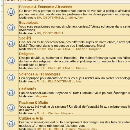
Forums permanents
Politique & Economie Africaines
Ce forum vous permet de confronter vos points de vue sur la politique africaine,
pouvez aussi discuter de tous les problemes liés au dévéloppement économique 
Modérateurs
BM
,
OGOTEMMELI
,
Chabine
,
Alex
Egyptologie
Vous etes passionnes ou tout simplement curieux? Venez echanger dans cette ru
civilisations.
Modérateurs
BM
,
OGOTEMMELI
Société
Discutez en toute décontraction, des différents sujets de votre choix, à l'exce
Mixité" Tout ceci dans le respect de vos interlocuteurs. Merci
Modérateurs
Tchoko
,
BM
,
OGOTEMMELI
,
Chabine
,
Maryjane
Religions
Disciple de Jésus, Mahomet ou Bouddha... En quête d'échange avec des fidèles
du thème des réligions... de la spiritualite et philosophie, En respectant les 
interdit sur ce forum.
Modérateurs
Tchoko
,
BM
,
OGOTEMMELI
,
Chabine
Sciences & Technologies
Lieu approprié pour discuter de tous les sujets relatifs aux nouvelles technolo
Modérateurs
Tchoko
,
BM
,
OGOTEMMELI
,
Alex
Célébrités
Fan de Michaël Jackson, Beyonce ou Koffi Olomide? Vous pouvez échanger ici l
Modérateur
Maryjane
Racisme & Mixité
Vous avez été victime de racisme? Un détail de l'actualité lié au racisme vous 
des autres.
Modérateurs
Tchoko
,
Chabine
,
Maryjane
Culture & Arts
Besoin de renseignement ou tout simplement d'échanger sur des faits de culture,
musique afro, cette rubrique est faite pour vous.
Modérateurs
BM
,
OGOTEMMELI
,
Chabine
,
Maryjane
,
Alex