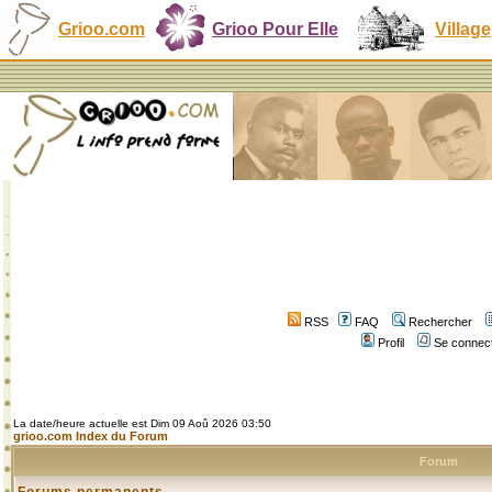
Grioo.com
Grioo Pour Elle
Village
RSS
FAQ
Rechercher
Profil
Se connect
La date/heure actuelle est Dim 09 Aoû 2026 03:50
grioo.com Index du Forum
Forum