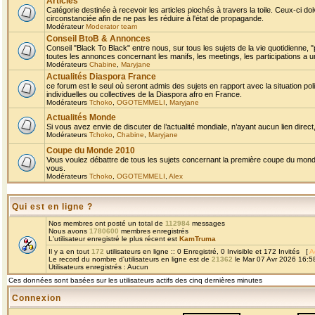
Articles
Catégorie destinée à recevoir les articles piochés à travers la toile. Ceux-ci doi
circonstanciée afin de ne pas les réduire à l'état de propagande.
Modérateur
Moderator team
Conseil BtoB & Annonces
Conseil "Black To Black" entre nous, sur tous les sujets de la vie quotidienne, "
toutes les annonces concernant les manifs, les meetings, les participations a un
Modérateurs
Chabine
,
Maryjane
Actualités Diaspora France
ce forum est le seul où seront admis des sujets en rapport avec la situation pol
individuelles ou collectives de la Diaspora afro en France.
Modérateurs
Tchoko
,
OGOTEMMELI
,
Maryjane
Actualités Monde
Si vous avez envie de discuter de l’actualité mondiale, n’ayant aucun lien direct, 
Modérateurs
Tchoko
,
Chabine
,
Maryjane
Coupe du Monde 2010
Vous voulez débattre de tous les sujets concernant la première coupe du monde 
vous.
Modérateurs
Tchoko
,
OGOTEMMELI
,
Alex
Qui est en ligne ?
Nos membres ont posté un total de
112984
messages
Nous avons
1780600
membres enregistrés
L'utilisateur enregistré le plus récent est
KamTruma
Il y a en tout
172
utilisateurs en ligne :: 0 Enregistré, 0 Invisible et 172 Invités [
A
Le record du nombre d'utilisateurs en ligne est de
21362
le Mar 07 Avr 2026 16:5
Utilisateurs enregistrés : Aucun
Ces données sont basées sur les utilisateurs actifs des cinq dernières minutes
Connexion