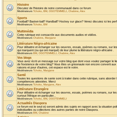
Histoire
Discutez de l'histoire de notre communauté dans ce forum
Modérateurs
Tchoko
,
BM
,
OGOTEMMELI
,
Chabine
,
Alex
Sports
Football? Basket-ball? Handball? Hockey sur glace? Venez discutez ici les perf
Modérateurs
Tchoko
,
BM
Multimédia
Cette rubrique est consacrée aux documents audios et vidéos.
Modérateurs
Chabine
,
Maryjane
Littérature Négro-africaine
Pour débattre et échanger sur les oeuvres, essais, poèmes ou romans, sur les
qui marquent (ou qui ont marqué) de leur plume la littérature négro-africaine .
Modérateurs
BM
,
OGOTEMMELI
,
Chabine
,
Alex
Vos blogs
Vous avez écrit un message sur votre blog que dont vous voulez partager le li
de l'existence de votre blog? Vous êtes un grioonaute non encore converti aux 
raisons et pour d'autres, cet espace est le votre.
Modérateurs
Tchoko
,
Maryjane
Santé
Toutes les questions de sante sont à traiter dans cette rubrique, sans aborder le
compétences attestées. Merci
Modérateurs
Tchoko
,
Maryjane
,
Alex
Littérature Etrangère
Pour débattre et échanger sur les œuvres, essais, poèmes ou romans, sur les
surtout l'Afrique en particulier...
Modérateurs
Tchoko
,
BM
,
OGOTEMMELI
Actualités Diaspora
ce forum est le seul où seront admis des sujets en rapport avec la situation pol
individuelles ou collectives des autres parties de notre Diaspora.
Modérateurs
BM
,
Chabine